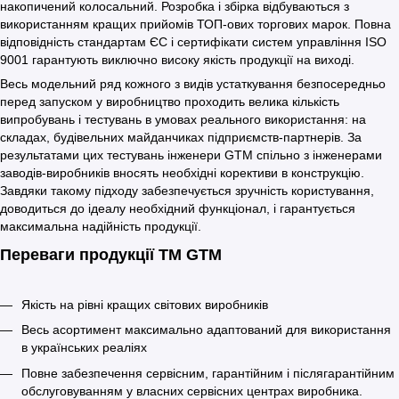
накопичений колосальний. Розробка і збірка відбуваються з
використанням кращих прийомів ТОП-ових торгових марок. Повна
відповідність стандартам ЄС і сертифікати систем управління ISO
9001 гарантують виключно високу якість продукції на виході.
Весь модельний ряд кожного з видів устаткування безпосередньо
перед запуском у виробництво проходить велика кількість
випробувань і тестувань в умовах реального використання: на
складах, будівельних майданчиках підприємств-партнерів. За
результатами цих тестувань інженери GTM спільно з інженерами
заводів-виробників вносять необхідні корективи в конструкцію.
Завдяки такому підходу забезпечується зручність користування,
доводиться до ідеалу необхідний функціонал, і гарантується
максимальна надійність продукції.
Переваги продукції ТМ GTM
Якість на рівні кращих світових виробників
Весь асортимент максимально адаптований для використання
в українських реаліях
Повне забезпечення сервісним, гарантійним і післягарантійним
обслуговуванням у власних сервісних центрах виробника.