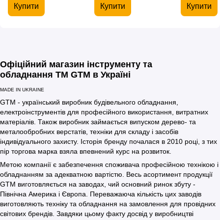
Купити
Купити
Купити
Офіційний магазин інструменту та
обладнання TM GTM в Україні
MADE IN UKRAINE
GTM - український виробник будівельного обладнання,
електроінструментів для професійного використання, витратних
матеріалів. Також виробник займається випуском дерево- та
металообробних верстатів, техніки для складу і засобів
індивідуального захисту. Історія бренду почалася в 2010 році, з тих
пір торгова марка взяла впевнений курс на розвиток.
Метою компанії є забезпечення споживача професійною технікою і
обладнанням за адекватною вартістю. Весь асортимент продукції
GTM виготовляється на заводах, чий основний ринок збуту -
Північна Америка і Європа. Переважаюча кількість цих заводів
виготовляють техніку та обладнання на замовлення для провідних
світових брендів. Завдяки цьому факту досвід у виробництві