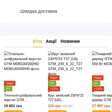
Швидка доставка
Хіти
Акції
Новинки
Акція
Акція
Акція
Хіт
Хіт
Хіт
−13%
−14%
Точильно-шліфувальний
Круг зачисний 230*6*22
Токарний вер
верстат GTM
Т27 (UA)
дереву GTM
MDB100/200HD
GTM_230_6_22_T27
550 Вт
10 601 грн
110 грн
17 997 грн
126 грн