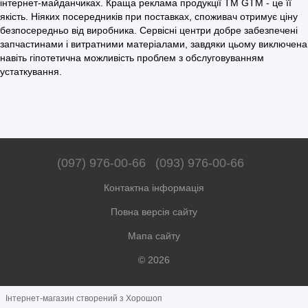
інтернет-майданчиках. Краща реклама продукції ТМ GTM - це її
якість. Ніяких посередників при поставках, споживач отримує ціну
безпосередньо від виробника. Сервісні центри добре забезпечені
запчастинами і витратними матеріалами, завдяки цьому виключена
навіть гіпотетична можливість проблем з обслуговуванням
устаткування.
(097) 976-00-66
(093) 976-00-66
Контактна інформація
Повна версія сайту
Мапа сайту
© 2026
Інтернет-магазин створений з Хорошоп