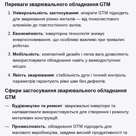
Переваги зварювального обладнання GTM
Універсальність застосування
: апарати GTM підходять
для зварювання різних металів — від тонколистового
алюмінію до товстостінного заліза.
Економічність
: інверторна технологія знижує
енергоспоживання, що особливо важливо при тривалих
роботах.
Мобільність
: компактний дизайн і легка вага дозволяють
використовувати обладнання навіть у важкодоступних
місцях.
Якість зварювання
: стабільність дуги і точний контроль
параметрів гарантують рівні шви без дефектів.
Сфери застосування зварювального обладнання
GTM
Будівництво та ремонт
: зварювальні інвертори та
напівавтомати використовуються для створення і ремонту
металевих конструкцій.
Промисловість
: обладнання GTM підходить для
масового виробництва, завдяки високій продуктивності та