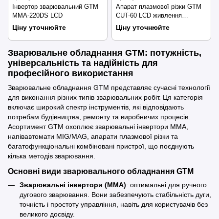
Інвертор зварювальний GTM
Апарат плазмової різки GTM
MMA-220DS LCD
CUT-60 LCD живлення
220В/380В (CUT60 LCD)
Ціну уточнюйте
Ціну уточнюйте
Зварювальне обладнання GTM: потужність,
універсальність та надійність для
професійного використання
Зварювальне обладнання GTM представляє сучасні технології
для виконання різних типів зварювальних робіт. Ця категорія
включає широкий спектр інструментів, які відповідають
потребам будівництва, ремонту та виробничих процесів.
Асортимент GTM охоплює зварювальні інвертори MMA,
напівавтомати MIG/MAG, апарати плазмової різки та
багатофункціональні комбіновані пристрої, що поєднують
кілька методів зварювання.
Основні види зварювального обладнання GTM
Зварювальні інвертори (MMA)
: оптимальні для ручного
дугового зварювання. Вони забезпечують стабільність дуги,
точність і простоту управління, навіть для користувачів без
великого досвіду.