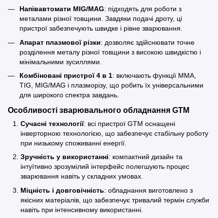
Напівавтомати MIG/MAG
: підходять для роботи з
металами різної товщини. Завдяки подачі дроту, ці
пристрої забезпечують швидке і рівне зварювання.
Апарат плазмової різки
: дозволяє здійснювати точне
розділення металу різної товщини з високою швидкістю і
мінімальними зусиллями.
Комбіновані пристрої 4 в 1
: включають функції MMA,
TIG, MIG/MAG і плазморізу, що робить їх універсальними
для широкого спектра завдань.
Особливості зварювального обладнання GTM
Сучасні технології
: всі пристрої GTM оснащені
інверторною технологією, що забезпечує стабільну роботу
при низькому споживанні енергії.
Зручність у використанні
: компактний дизайн та
інтуїтивно зрозумілий інтерфейс полегшують процес
зварювання навіть у складних умовах.
Міцність і довговічність
: обладнання виготовлено з
якісних матеріалів, що забезпечує тривалий термін служби
навіть при інтенсивному використанні.