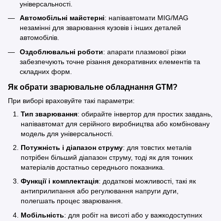
універсальності.
Автомобільні майстерні
: напівавтомати MIG/MAG
незамінні для зварювання кузовів і інших деталей
автомобілів.
Оздоблювальні роботи
: апарати плазмової різки
забезпечують точне різання декоративних елементів та
складних форм.
Як обрати зварювальне обладнання GTM?
При виборі враховуйте такі параметри:
Тип зварювання
: обирайте інвертор для простих завдань,
напівавтомат для серійного виробництва або комбіновану
модель для універсальності.
Потужність і діапазон струму
: для товстих металів
потрібен більший діапазон струму, тоді як для тонких
матеріалів достатньо середнього показника.
Функції і комплектація
: додаткові можливості, такі як
антиприлипання або регулювання напруги дуги,
полегшать процес зварювання.
Мобільність
: для робіт на висоті або у важкодоступних