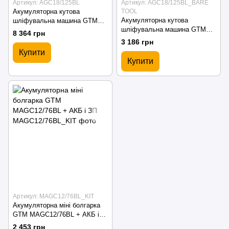
Артикул: AGC18/125BL
Артикул: AGC18/125BL_BARE
Акумуляторна кутова
TOOL
Акумуляторна кутова
шліфувальна машина GTM
шліфувальна машина GTM
AGC18/125BL болгарка
8 364 грн
AGC18/125BL болгарка
безщіткова
3 186 грн
безщіткова (без АКБ і ЗП)
Купити
Купити
Артикул: MAGC12/76BL_KIT
Акумуляторна міні болгарка
GTM MAGC12/76BL + АКБ і
ЗП
2 453 грн