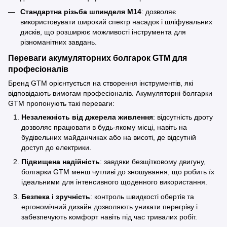
Стандартна різьба шпинделя M14
: дозволяє
використовувати широкий спектр насадок і шліфувальних
дисків, що розширює можливості інструмента для
різноманітних завдань.
Переваги акумуляторних болгарок GTM для
професіоналів
Бренд GTM орієнтується на створення інструментів, які
відповідають вимогам професіоналів. Акумуляторні болгарки
GTM пропонують такі переваги:
Незалежність від джерела живлення
: відсутність дроту
дозволяє працювати в будь-якому місці, навіть на
будівельних майданчиках або на висоті, де відсутній
доступ до електрики.
Підвищена надійність
: завдяки безщітковому двигуну,
болгарки GTM менш чутливі до зношування, що робить їх
ідеальними для інтенсивного щоденного використання.
Безпека і зручність
: контроль швидкості обертів та
ергономічний дизайн дозволяють уникати перегріву і
забезпечують комфорт навіть під час тривалих робіт.