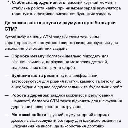
Стабільна продуктивність
: високий крутний момент і
стабільна робота навіть при низькому заряді акумулятора
гарантують ефективне виконання будь-яких завдань.
Де можна застосовувати акумуляторні болгарки
GTM?
Кутові шліфмашини GTM завдяки своїм технічним
характеристикам і потужності широко використовуються для
виконання різноманітних завдань:
Обробка металу
: болгарки ідеально підходять для
різання, зачистки, полірування металевих деталей,
зварювальних швів, іржі та фарби.
Будівництво та ремонт
: кутові шліфмашини
застосовуються для різання плитки, каменю та бетону, що
є необхідним під час оздоблювальних та будівельних робіт.
Робота з деревом
: завдяки можливості регулювання
швидкості, болгарки GTM також підходять для шліфування
дерев'яних поверхонь та полірування.
Монтажні роботи
: зручний акумуляторний формат
дозволяє застосовувати болгарку для швидкого різання та
шліфування на висоті, де використання дротових