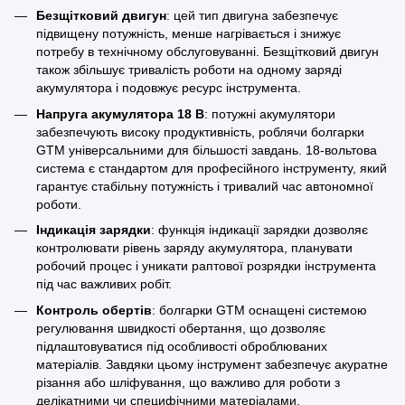
Безщітковий двигун
: цей тип двигуна забезпечує
підвищену потужність, менше нагрівається і знижує
потребу в технічному обслуговуванні. Безщітковий двигун
також збільшує тривалість роботи на одному заряді
акумулятора і подовжує ресурс інструмента.
Напруга акумулятора 18 В
: потужні акумулятори
забезпечують високу продуктивність, роблячи болгарки
GTM універсальними для більшості завдань. 18-вольтова
система є стандартом для професійного інструменту, який
гарантує стабільну потужність і тривалий час автономної
роботи.
Індикація зарядки
: функція індикації зарядки дозволяє
контролювати рівень заряду акумулятора, планувати
робочий процес і уникати раптової розрядки інструмента
під час важливих робіт.
Контроль обертів
: болгарки GTM оснащені системою
регулювання швидкості обертання, що дозволяє
підлаштовуватися під особливості оброблюваних
матеріалів. Завдяки цьому інструмент забезпечує акуратне
різання або шліфування, що важливо для роботи з
делікатними чи специфічними матеріалами.