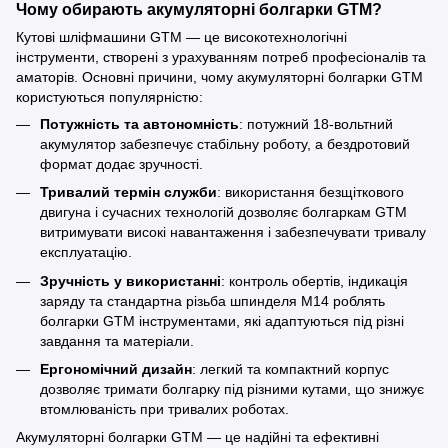
Чому обирають акумуляторні болгарки GTM?
Кутові шліфмашини GTM — це високотехнологічні
інструменти, створені з урахуванням потреб професіоналів та
аматорів. Основні причини, чому акумуляторні болгарки GTM
користуються популярністю:
Потужність та автономність
: потужний 18-вольтний
акумулятор забезпечує стабільну роботу, а бездротовий
формат додає зручності.
Тривалий термін служби
: використання безщіткового
двигуна і сучасних технологій дозволяє болгаркам GTM
витримувати високі навантаження і забезпечувати тривалу
експлуатацію.
Зручність у використанні
: контроль обертів, індикація
заряду та стандартна різьба шпинделя M14 роблять
болгарки GTM інструментами, які адаптуються під різні
завдання та матеріали.
Ергономічний дизайн
: легкий та компактний корпус
дозволяє тримати болгарку під різними кутами, що знижує
втомлюваність при тривалих роботах.
Акумуляторні болгарки GTM — це надійні та ефективні