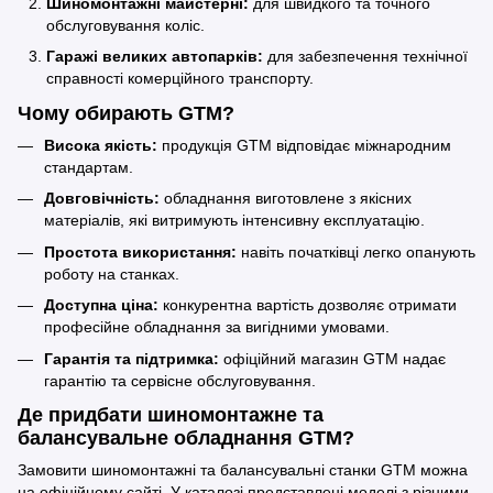
Шиномонтажні майстерні:
для швидкого та точного
обслуговування коліс.
Гаражі великих автопарків:
для забезпечення технічної
справності комерційного транспорту.
Чому обирають GTM?
Висока якість:
продукція GTM відповідає міжнародним
стандартам.
Довговічність:
обладнання виготовлене з якісних
матеріалів, які витримують інтенсивну експлуатацію.
Простота використання:
навіть початківці легко опанують
роботу на станках.
Доступна ціна:
конкурентна вартість дозволяє отримати
професійне обладнання за вигідними умовами.
Гарантія та підтримка:
офіційний магазин GTM надає
гарантію та сервісне обслуговування.
Де придбати шиномонтажне та
балансувальне обладнання GTM?
Замовити шиномонтажні та балансувальні станки GTM можна
на офіційному сайті. У каталозі представлені моделі з різними