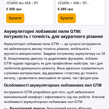
JS18/65 без АКБ і ЗП
JS18/65 + АКБ і ЗП
(JS18/65_KIT)
2 328 грн
5 265 грн
Купити
Купити
Акумуляторні лобзикові пили GTM:
потужність і точність для акуратного різання
Акумуляторні лобзикові пили GTM — це сучасні інструменти,
які забезпечують високу точність різання, мобільність і
зручність використання. Завдяки потужному акумулятору на 18
В, безщітковому двигуну та додатковим функціям, лобзики
GTM чудово підходять як для професійних майстрів, так і для
любителів домашнього ремонту. Вони ідеально справляються
з різними матеріалами, від деревини і пластику до тонкого
металу, і дозволяють виконувати як прямі, так і фігурні різи.
Особливості акумуляторних лобзикових пил GTM
Інструменти GTM розроблені для того, щоб забезпечити
максимальний комфорт і ефективність під час роботи. Ключові
особливості акумуляторних лобзикових пил GTM:
Безщітковий двигун
: безщітковий мотор збільшує