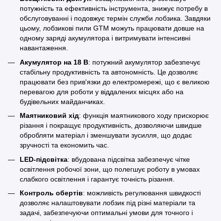
потужність та ефективність інструмента, знижує потребу в
обслуговуванні і подовжує термін служби лобзика. Завдяки
цьому, лобзикові пили GTM можуть працювати довше на
одному заряді акумулятора і витримувати інтенсивні
навантаження.
Акумулятор на 18 В
: потужний акумулятор забезпечує
стабільну продуктивність та автономність. Це дозволяє
працювати без прив'язки до електромережі, що є великою
перевагою для роботи у віддалених місцях або на
будівельних майданчиках.
Маятниковий хід
: функція маятникового ходу прискорює
різання і покращує продуктивність, дозволяючи швидше
обробляти матеріал і зменшувати зусилля, що додає
зручності та економить час.
LED-підсвітка
: вбудована підсвітка забезпечує чітке
освітлення робочої зони, що полегшує роботу в умовах
слабкого освітлення і гарантує точність різання.
Контроль обертів
: можливість регулювання швидкості
дозволяє налаштовувати лобзик під різні матеріали та
задачі, забезпечуючи оптимальні умови для точного і