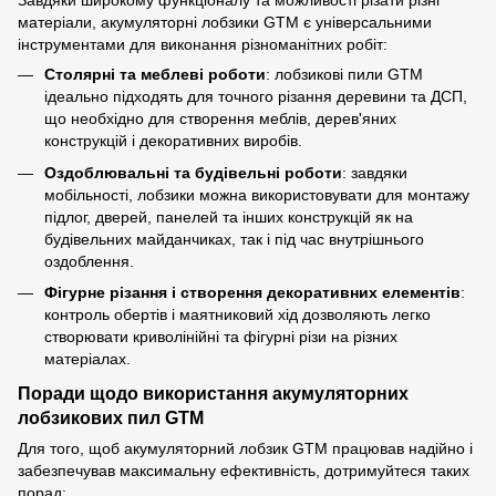
Завдяки широкому функціоналу та можливості різати різні
матеріали, акумуляторні лобзики GTM є універсальними
інструментами для виконання різноманітних робіт:
Столярні та меблеві роботи
: лобзикові пили GTM
ідеально підходять для точного різання деревини та ДСП,
що необхідно для створення меблів, дерев'яних
конструкцій і декоративних виробів.
Оздоблювальні та будівельні роботи
: завдяки
мобільності, лобзики можна використовувати для монтажу
підлог, дверей, панелей та інших конструкцій як на
будівельних майданчиках, так і під час внутрішнього
оздоблення.
Фігурне різання і створення декоративних елементів
:
контроль обертів і маятниковий хід дозволяють легко
створювати криволінійні та фігурні різи на різних
матеріалах.
Поради щодо використання акумуляторних
лобзикових пил GTM
Для того, щоб акумуляторний лобзик GTM працював надійно і
забезпечував максимальну ефективність, дотримуйтеся таких
порад: