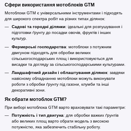
Сфери використання мотоблоків GTM
Мотоблоки GTM є універсальними інструментами і підходять
для широкого спектра робіт на різних типах ділянок:
Садові та городні ділянки
: ідеальні для розпушування і
підготовки ґрунту до посадки овочів, фруктів і інших
культур.
Фермерські господарства
: мотоблоки з потужним
двигуном підходять для обробки великих
сільськогосподарських площ і використовуються для
висадки та догляду за сільськогосподарськими культурами.
Ландшафтний дизайн і облаштування ділянок
: завдяки
навісному обладнанню мотоблоки можуть виконувати
роботи з обробки ґрунту під газони, клумби та інші
декоративні зони.
Як обрати мотоблок GTM?
При виборі мотоблока GTM варто враховувати такі параметри:
Потужність і тип двигуна
: для обробки важких ґрунтів
або великих площ варто обрати модель з високою
потужністю, яка забезпечить стабільну роботу.