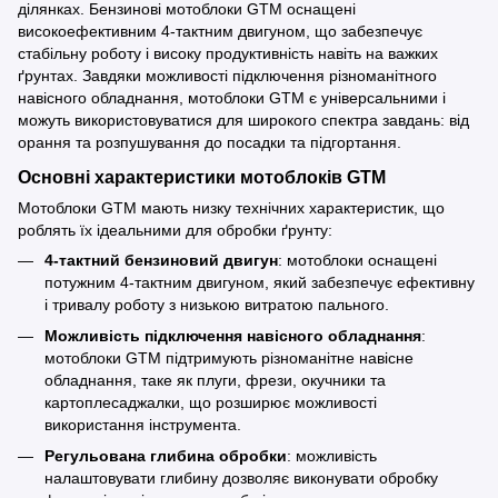
ділянках. Бензинові мотоблоки GTM оснащені
високоефективним 4-тактним двигуном, що забезпечує
стабільну роботу і високу продуктивність навіть на важких
ґрунтах. Завдяки можливості підключення різноманітного
навісного обладнання, мотоблоки GTM є універсальними і
можуть використовуватися для широкого спектра завдань: від
орання та розпушування до посадки та підгортання.
Основні характеристики мотоблоків GTM
Мотоблоки GTM мають низку технічних характеристик, що
роблять їх ідеальними для обробки ґрунту:
4-тактний бензиновий двигун
: мотоблоки оснащені
потужним 4-тактним двигуном, який забезпечує ефективну
і тривалу роботу з низькою витратою пального.
Можливість підключення навісного обладнання
:
мотоблоки GTM підтримують різноманітне навісне
обладнання, таке як плуги, фрези, окучники та
картоплесаджалки, що розширює можливості
використання інструмента.
Регульована глибина обробки
: можливість
налаштовувати глибину дозволяє виконувати обробку