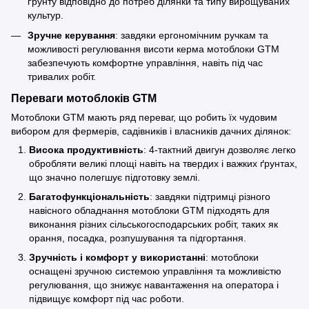
ґрунту відповідно до потреб ділянки та типу вирощуваних
культур.
Зручне керування
: завдяки ергономічним ручкам та
можливості регулювання висоти керма мотоблоки GTM
забезпечують комфортне управління, навіть під час
тривалих робіт.
Переваги мотоблоків GTM
Мотоблоки GTM мають ряд переваг, що робить їх чудовим
вибором для фермерів, садівників і власників дачних ділянок:
Висока продуктивність
: 4-тактний двигун дозволяє легко
обробляти великі площі навіть на твердих і важких ґрунтах,
що значно полегшує підготовку землі.
Багатофункціональність
: завдяки підтримці різного
навісного обладнання мотоблоки GTM підходять для
виконання різних сільськогосподарських робіт, таких як
орання, посадка, розпушування та підгортання.
Зручність і комфорт у використанні
: мотоблоки
оснащені зручною системою управління та можливістю
регулювання, що знижує навантаження на оператора і
підвищує комфорт під час роботи.