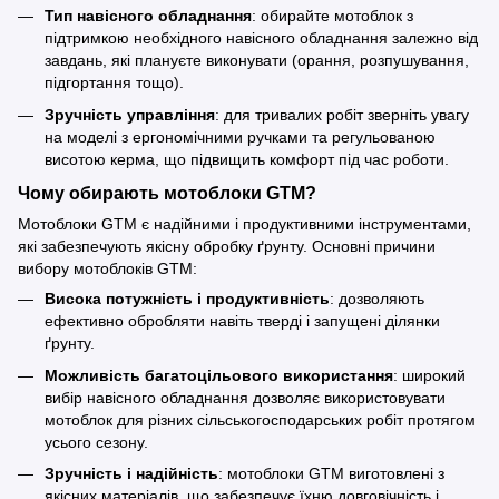
Тип навісного обладнання
: обирайте мотоблок з
підтримкою необхідного навісного обладнання залежно від
завдань, які плануєте виконувати (орання, розпушування,
підгортання тощо).
Зручність управління
: для тривалих робіт зверніть увагу
на моделі з ергономічними ручками та регульованою
висотою керма, що підвищить комфорт під час роботи.
Чому обирають мотоблоки GTM?
Мотоблоки GTM є надійними і продуктивними інструментами,
які забезпечують якісну обробку ґрунту. Основні причини
вибору мотоблоків GTM:
Висока потужність і продуктивність
: дозволяють
ефективно обробляти навіть тверді і запущені ділянки
ґрунту.
Можливість багатоцільового використання
: широкий
вибір навісного обладнання дозволяє використовувати
мотоблок для різних сільськогосподарських робіт протягом
усього сезону.
Зручність і надійність
: мотоблоки GTM виготовлені з
якісних матеріалів, що забезпечує їхню довговічність і