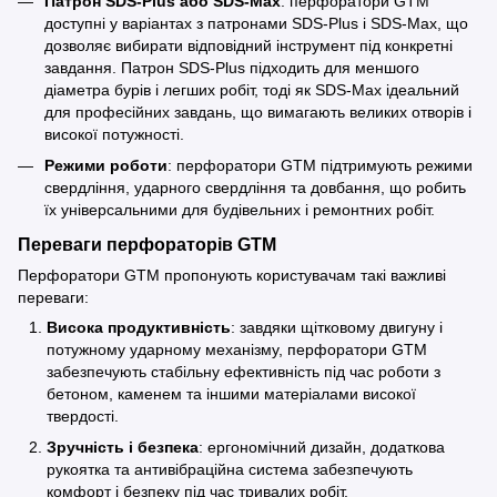
Патрон SDS-Plus або SDS-Max
: перфоратори GTM
доступні у варіантах з патронами SDS-Plus і SDS-Max, що
дозволяє вибирати відповідний інструмент під конкретні
завдання. Патрон SDS-Plus підходить для меншого
діаметра бурів і легших робіт, тоді як SDS-Max ідеальний
для професійних завдань, що вимагають великих отворів і
високої потужності.
Режими роботи
: перфоратори GTM підтримують режими
свердління, ударного свердління та довбання, що робить
їх універсальними для будівельних і ремонтних робіт.
Переваги перфораторів GTM
Перфоратори GTM пропонують користувачам такі важливі
переваги:
Висока продуктивність
: завдяки щітковому двигуну і
потужному ударному механізму, перфоратори GTM
забезпечують стабільну ефективність під час роботи з
бетоном, каменем та іншими матеріалами високої
твердості.
Зручність і безпека
: ергономічний дизайн, додаткова
рукоятка та антивібраційна система забезпечують
комфорт і безпеку під час тривалих робіт.