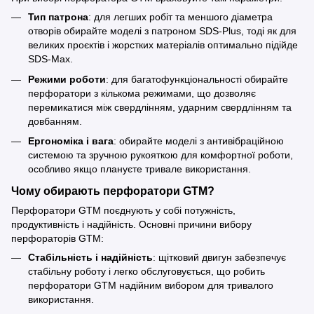
Тип патрона
: для легших робіт та меншого діаметра
отворів обирайте моделі з патроном SDS-Plus, тоді як для
великих проєктів і жорстких матеріалів оптимально підійде
SDS-Max.
Режими роботи
: для багатофункціональності обирайте
перфоратори з кількома режимами, що дозволяє
перемикатися між свердлінням, ударним свердлінням та
довбанням.
Ергономіка і вага
: обирайте моделі з антивібраційною
системою та зручною рукояткою для комфортної роботи,
особливо якщо плануєте тривале використання.
Чому обирають перфоратори GTM?
Перфоратори GTM поєднують у собі потужність,
продуктивність і надійність. Основні причини вибору
перфораторів GTM:
Стабільність і надійність
: щітковий двигун забезпечує
стабільну роботу і легко обслуговується, що робить
перфоратори GTM надійним вибором для тривалого
використання.