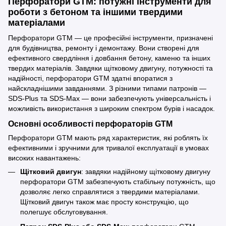
Перфоратори GTM: потужні інструменти для
роботи з бетоном та іншими твердими
матеріалами
Перфоратори GTM — це професійні інструменти, призначені
для будівництва, ремонту і демонтажу. Вони створені для
ефективного свердління і довбання бетону, каменю та інших
твердих матеріалів. Завдяки щітковому двигуну, потужності та
надійності, перфоратори GTM здатні впоратися з
найскладнішими завданнями. З різними типами патронів —
SDS-Plus та SDS-Max — вони забезпечують універсальність і
можливість використання з широким спектром бурів і насадок.
Основні особливості перфораторів GTM
Перфоратори GTM мають ряд характеристик, які роблять їх
ефективними і зручними для тривалої експлуатації в умовах
високих навантажень:
Щітковий двигун
: завдяки надійному щітковому двигуну
перфоратори GTM забезпечують стабільну потужність, що
дозволяє легко справлятися з твердими матеріалами.
Щітковий двигун також має просту конструкцію, що
полегшує обслуговування.