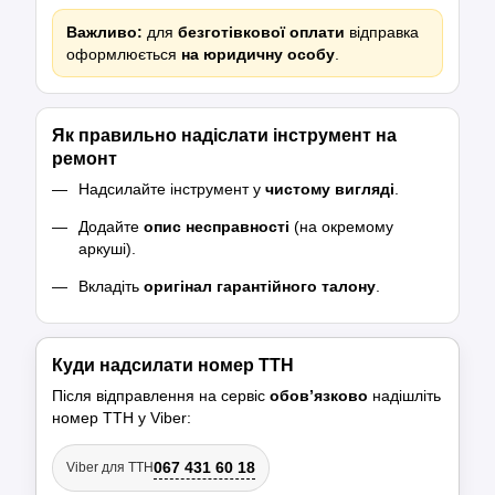
Важливо:
для
безготівкової оплати
відправка
оформлюється
на юридичну особу
.
Як правильно надіслати інструмент на
ремонт
Надсилайте інструмент у
чистому вигляді
.
Додайте
опис несправності
(на окремому
аркуші).
Вкладіть
оригінал гарантійного талону
.
Куди надсилати номер ТТН
Після відправлення на сервіс
обов’язково
надішліть
номер ТТН у Viber:
067 431 60 18
Viber для ТТН