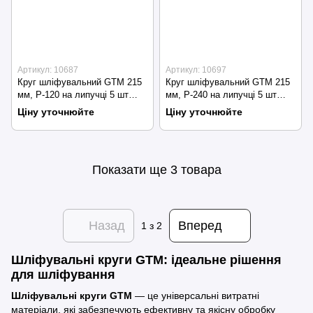
Артикул: 10687
Артикул: 10697
Круг шліфувальний GTM 215
Круг шліфувальний GTM 215
мм, P-120 на липучці 5 шт
мм, P-240 на липучці 5 шт
(SZB225V P120)
(SZL225FV P240)
Ціну уточнюйте
Ціну уточнюйте
Показати ще 3 товара
Назад
Вперед
1
з 2
Шліфувальні круги GTM: ідеальне рішення
для шліфування
Шліфувальні круги GTM
— це універсальні витратні
матеріали, які забезпечують ефективну та якісну обробку