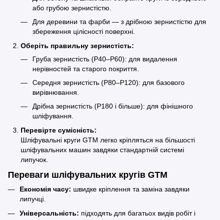
або грубою зернистістю.
Для деревини та фарби — з дрібною зернистістю для
збереження цілісності поверхні.
Оберіть правильну зернистість:
Груба зернистість (P40–P60): для видалення
нерівностей та старого покриття.
Середня зернистість (P80–P120): для базового
вирівнювання.
Дрібна зернистість (P180 і більше): для фінішного
шліфування.
Перевірте сумісність:
Шліфувальні круги GTM легко кріпляться на більшості
шліфувальних машин завдяки стандартній системі
липучок.
Переваги шліфувальних кругів GTM
Економія часу:
швидке кріплення та заміна завдяки
липучці.
Універсальність:
підходять для багатьох видів робіт і