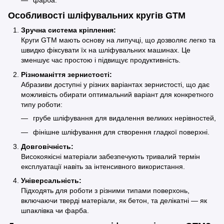
Особливості шліфувальних кругів GTM
Зручна система кріплення:
Круги GTM мають основу на липучці, що дозволяє легко та
швидко фіксувати їх на шліфувальних машинах. Це
зменшує час простою і підвищує продуктивність.
Різноманіття зернистості:
Абразиви доступні у різних варіантах зернистості, що дає
можливість обирати оптимальний варіант для конкретного
типу роботи:
грубе шліфування для видалення великих нерівностей,
фінішне шліфування для створення гладкої поверхні.
Довговічність:
Високоякісні матеріали забезпечують тривалий термін
експлуатації навіть за інтенсивного використання.
Універсальність:
Підходять для роботи з різними типами поверхонь,
включаючи тверді матеріали, як бетон, та делікатні — як
шпаклівка чи фарба.