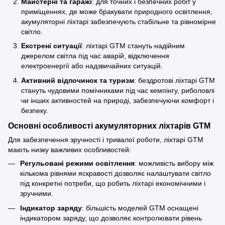
Майстерні та гаражі
: для точних і безпечних робіт у
приміщеннях, де може бракувати природного освітлення,
акумуляторні ліхтарі забезпечують стабільне та рівномірне
світло.
Екстрені ситуації
: ліхтарі GTM стануть надійним
джерелом світла під час аварій, відключення
електроенергії або надзвичайних ситуацій.
Активний відпочинок та туризм
: бездротові ліхтарі GTM
стануть чудовими помічниками під час кемпінгу, риболовлі
чи інших активностей на природі, забезпечуючи комфорт і
безпеку.
Основні особливості акумуляторних ліхтарів GTM
Для забезпечення зручності і тривалої роботи, ліхтарі GTM
мають низку важливих особливостей:
Регульовані режими освітлення
: можливість вибору між
кількома рівнями яскравості дозволяє налаштувати світло
під конкретні потреби, що робить ліхтарі економічними і
зручними.
Індикатор заряду
: більшість моделей GTM оснащені
індикатором заряду, що дозволяє контролювати рівень