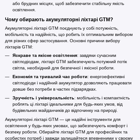
або брудних місцях, щоб забезпечити стабільну якість
освітлення.
Чому обирають акумуляторні ліхтарі GTM?
Акумуляторні ліхтарі GTM поєднують у собі потужність,
мобільність та надійність, що робить їх оптимальним вибором
для різних сфер застосування. Основні причини вибору
ліхтарів GTM:
Яскраве та якісне освітлення
: завдяки сучасним
світлодіодам, ліхтарі GTM забезпечують потужний потік
світла, необхідний для безпечної і якісної роботи.
Економія та тривалий час роботи
: енергоефективні
світлодіоди і надійний акумулятор дозволяють працювати
довше без потреби в частих підзарядках.
Зручність і універсальність
: мобільність і компактність
роблять ці ліхтарі ідеальними для будь-яких умов, від
будівельних майданчиків до відпочинку на природі.
Акумуляторні ліхтарі GTM — це надійні інструменти для
освітлення у будь-яких умовах, що забезпечують комфорт і
безпеку роботи. Обирайте ліхтарі GTM для професійних та
особистих потреб і завжди залишайтеся впевненими у своєму