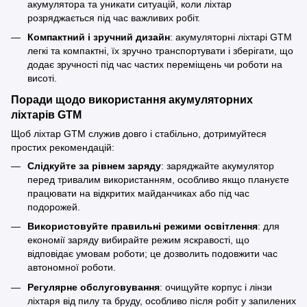
акумулятора та уникати ситуацій, коли ліхтар
розряджається під час важливих робіт.
Компактний і зручний дизайн
: акумуляторні ліхтарі GTM
легкі та компактні, їх зручно транспортувати і зберігати, що
додає зручності під час частих переміщень чи роботи на
висоті.
Поради щодо використання акумуляторних
ліхтарів GTM
Щоб ліхтар GTM служив довго і стабільно, дотримуйтеся
простих рекомендацій:
Слідкуйте за рівнем заряду
: заряджайте акумулятор
перед тривалим використанням, особливо якщо плануєте
працювати на відкритих майданчиках або під час
подорожей.
Використовуйте правильні режими освітлення
: для
економії заряду вибирайте режим яскравості, що
відповідає умовам роботи; це дозволить подовжити час
автономної роботи.
Регулярне обслуговування
: очищуйте корпус і лінзи
ліхтаря від пилу та бруду, особливо після робіт у запилених