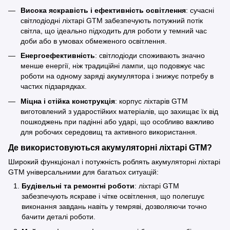
Висока яскравість і ефективність освітлення
: сучасні
світлодіодні ліхтарі GTM забезпечують потужний потік
світла, що ідеально підходить для роботи у темний час
доби або в умовах обмеженого освітлення.
Енергоефективність
: світлодіоди споживають значно
менше енергії, ніж традиційні лампи, що подовжує час
роботи на одному заряді акумулятора і знижує потребу в
частих підзарядках.
Міцна і стійка конструкція
: корпус ліхтарів GTM
виготовлений з ударостійких матеріалів, що захищає їх від
пошкоджень при падінні або ударі, що особливо важливо
для робочих середовищ та активного використання.
Де використовуються акумуляторні ліхтарі GTM?
Широкий функціонал і потужність роблять акумуляторні ліхтарі
GTM універсальними для багатьох ситуацій:
Будівельні та ремонтні роботи
: ліхтарі GTM
забезпечують яскраве і чітке освітлення, що полегшує
виконання завдань навіть у темряві, дозволяючи точно
бачити деталі роботи.