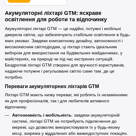
Акумуляторні ліхтарі GTM: яскраве
освітлення для роботи та відпочинку
Акумуляторні ліхтарі GTM — це надійні, потужні і мобільні
джерела світла, що забезпечують стабільне освітлення в будь-
яких умовах. Завдяки компактному дизайну, автономності і
високоякісним світлодіодам, ці ліхтарі стають ідеальним
вибором для використання на будівельних майданчиках, у
майстернях, на природі чи під час екстрених ситуацій.
Бездротові ліхтарі GTM створені для зручності користувачів,
надаючи потужне і регульоване світло саме там, де це
потрібно.
Переваги акумуляторних ліхтарів GTM
Ліхтарі GTM мають низку переваг, які роблять їх незамінними
як для професіоналів, так і для любителів активного
відпочинку:
Автономність і мобільність
: завдяки акумуляторній
системі, ліхтарі GTM не потребують підключення до
мережі, що дозволяє використовувати їх у будь-якому
місці, зокрема у віддалених або важкодоступних локаціях.