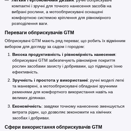
Легкий і ергономічний дизайн
: ручні обприскувачі
компактні і зручні для точного нанесення засобів на
вибрані рослини, а мотообприскувачі оснащені
комфортною системою кріплення для рівномірного
розподілення ваги.
Переваги обприскувачів GTM
Обприскувачі GTM мають ряд переваг, що робить їх відмінним
вибором для догляду за садом і городом:
Висока продуктивність і рівномірність нанесення
:
обприскувачі GTM забезпечують рівномірне покриття
рослин засобами захисту і добривами, що підвищує їхню
ефективність.
Зручність і простота у використанні
: ручні моделі легкі
та маневрені, а мотообприскувачі обладнані зручними
ременями для комфортного використання навіть на
великих ділянках.
Економічність
: завдяки точному нанесенню зменшується
витрата рідин, що дозволяє зекономити на хімічних
засобах і добривах.
Сфери використання обприскувачів GTM