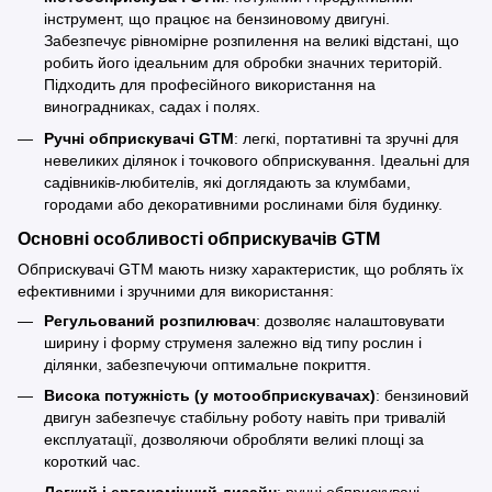
інструмент, що працює на бензиновому двигуні.
Забезпечує рівномірне розпилення на великі відстані, що
робить його ідеальним для обробки значних територій.
Підходить для професійного використання на
виноградниках, садах і полях.
Ручні обприскувачі GTM
: легкі, портативні та зручні для
невеликих ділянок і точкового обприскування. Ідеальні для
садівників-любителів, які доглядають за клумбами,
городами або декоративними рослинами біля будинку.
Основні особливості обприскувачів GTM
Обприскувачі GTM мають низку характеристик, що роблять їх
ефективними і зручними для використання:
Регульований розпилювач
: дозволяє налаштовувати
ширину і форму струменя залежно від типу рослин і
ділянки, забезпечуючи оптимальне покриття.
Висока потужність (у мотообприскувачах)
: бензиновий
двигун забезпечує стабільну роботу навіть при тривалій
експлуатації, дозволяючи обробляти великі площі за
короткий час.