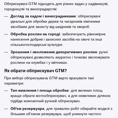
Обприскувачі GTM підходять для різних задач у садівництві,
городництві та виноградарстві:
Догляд за садом і виноградниками
: обприскувачі
ідеальні для обробки дерев та чагарників хімічними
засобами для захисту від шкідників та хвороб.
Обробка рослин на городі
: забезпечують рівномірне
нанесення добрив і захисних засобів на овочі та інші
сільськогосподарські культури.
Зрошення і зволоження декоративних рослин
: ручні
обприскувачі дозволяють акуратно і точково зволожувати
рослини на клумбах і у квітниках.
Як обрати обприскувач GTM?
При виборі обприскувача GTM варто врахувати такі
параметри:
Тип живлення і площа обробки
: для великих площ
краще обрати мотообприскувач, а для невеликих ділянок
підійде компактний ручний обприскувач.
Об'єм резервуара
: для тривалих робіт обирайте моделі з
більшим об’ємом резервуара, щоб уникнути частого