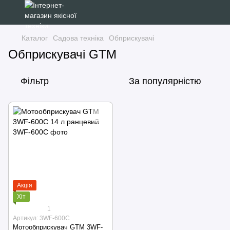
Каталог
Садова техніка
Обприскувачі
Обприскувачі GTM
Фільтр
За популярністю
Акція
Хіт
1
Артикул: 3WF-600C
Мотообприскувач GTM 3WF-