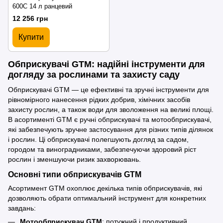
600C 14 л ранцевий
12 256 грн
Купити
Обприскувачі GTM: надійні інструменти для
догляду за рослинами та захисту саду
Обприскувачі GTM — це ефективні та зручні інструменти для
рівномірного нанесення рідких добрив, хімічних засобів
захисту рослин, а також води для зволоження на великі площі.
В асортименті GTM є ручні обприскувачі та мотообприскувачі,
які забезпечують зручне застосування для різних типів ділянок
і рослин. Ці обприскувачі полегшують догляд за садом,
городом та виноградниками, забезпечуючи здоровий ріст
рослин і зменшуючи ризик захворювань.
Основні типи обприскувачів GTM
Асортимент GTM охоплює декілька типів обприскувачів, які
дозволяють обрати оптимальний інструмент для конкретних
завдань:
Мотообприскувач GTM
: потужний і продуктивний