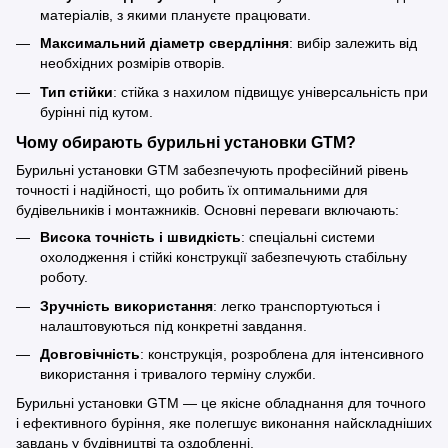
матеріалів, з якими плануєте працювати.
Максимальний діаметр свердління
: вибір залежить від
необхідних розмірів отворів.
Тип стійки
: стійка з нахилом підвищує універсальність при
бурінні під кутом.
Чому обирають бурильні установки GTM?
Бурильні установки GTM забезпечують професійний рівень
точності і надійності, що робить їх оптимальними для
будівельників і монтажників. Основні переваги включають:
Висока точність і швидкість
: спеціальні системи
охолодження і стійкі конструкції забезпечують стабільну
роботу.
Зручність використання
: легко транспортуються і
налаштовуються під конкретні завдання.
Довговічність
: конструкція, розроблена для інтенсивного
використання і тривалого терміну служби.
Бурильні установки GTM — це якісне обладнання для точного
і ефективного буріння, яке полегшує виконання найскладніших
завдань у будівництві та оздобленні.