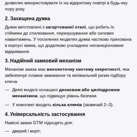
дозволяє використовувати їх на відкритому повітрі в будь-яку
пору року.
2.
Захищена дужка
Дужки виготовлені з
загартованої сталі
, що робить їх
стійкими до спилювання, перекушування або силових
навантажень. У посилених моделях дужка частково прихована
в корпусі замка, що додатково ускладнює несанкціоноване
відкривання.
3.
Надійний замковий механізм
Механізм замка має
високоточну систему секретності
, яка
забезпечує плавне замикання та мінімальний ризик підбору
ключа.
Деякі моделі оснащені
дисковим або циліндровим
механізмом
, що підвищує рівень безпеки.
У комплект входить
кілька ключів
(зазвичай 2–3).
4.
Універсальність застосування
Навісні замки GTM підходять для:
дверей і воріт;