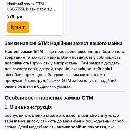
Навісний замок GTM
LSG5755L із захистом від
вологи 55 мм
378 грн
Купити
Замки навісні GTM: Надійний захист вашого майна
Навісні замки GTM
— це перевірене рішення для безпечного
зберігання та захисту майна. Вони поєднують у собі міцність,
довговічність і зручність у використанні. Такі замки підходять
для захисту воріт, дверей, гаражів, складів, контейнерів і
підсобних приміщень. Завдяки якісним матеріалам та
продуманій конструкції замки GTM забезпечують надійний
рівень безпеки в будь-яких умовах.
Особливості навісних замків GTM
1.
Міцна конструкція
Корпус виготовлений із
загартованої сталі або латуні
, що
забезпечує високу стійкість до механічних пошкоджень і спроб
злому. Деякі моделі мають
антикорозійне покриття
, яке