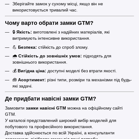
Зберігайте замок у сухому місці, якщо він не
використовується тривалий час.
Чому варто обрати замки GTM?
🔒
Якість:
виготовлені з надійних матеріалів, які
витримують інтенсивне використання.
💪
Безпека:
стійкість до спроб злому.
🌧️
Стійкість до зовнішніх умов:
підходять для
зовнішнього використання.
💰
Вигідна ціна:
доступні моделі без втрати якості.
🧰
Асортимент:
різні типи, розміри та механізми під будь-
які задачі.
Де придбати навісні замки GTM?
Замовити
замки навісні GTM
можна на
офіційному сайті
GTM
.
У каталозі представлений широкий вибір моделей для
побутового та професійного використання.
Доставка здійснюється по всій Україні, а консультанти
допоможуть підібрати замок під ваші потреби.