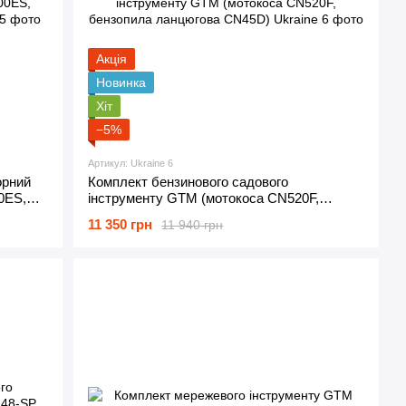
Акція
Новинка
Хіт
−5%
Артикул: Ukraine 6
орний
Комплект бензинового садового
0ES,
інструменту GTM (мотокоса CN520F,
бензопила ланцюгова CN45D)
11 350 грн
11 940 грн