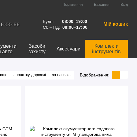
Порівняння
Бажання
Вхід
Будні:
08:00–19:00
76-00-66
Мій кошик
Сб – Нд:
08:00–17:00
рументи
Засоби
Комплекти
Аксесуари
я авто
захисту
інструментів
Відображення:
евше
спочатку дорожчі
за назвою