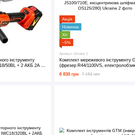
Акція
Новинка
Хіт
−5%
Артикул: Ukraine 2
ного інструменту
Комплект мережевого інструменту
8/50BL + 2 АКБ 2А і
(фрезер R44/1100VS, електролобзи
 AGC18/125BL + 2 АКБ
JS100/710E, ексцентрикова шліфм
6 830 грн
7 191 грн
8/22BL)
OS125/280)