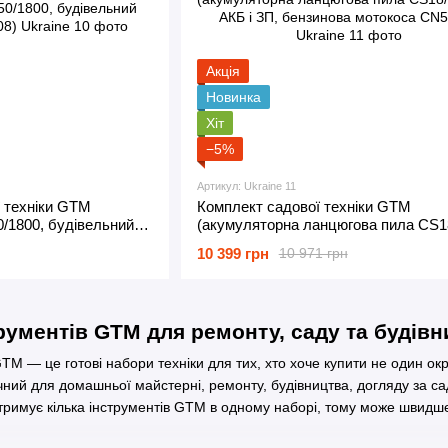
Акція
Новинка
Хіт
−5%
Артикул: Ukraine 11
 техніки GTM
Комплект садової техніки GTM
/1800, будівельний
(акумуляторна ланцюгова пила CS1
+ АКБ і ЗП, бензинова мотокоса CN
10 399 грн
10 971 грн
рументів GTM для ремонту, саду та будівн
TM — це готові набори техніки для тих, хто хоче купити не один ок
ний для домашньої майстерні, ремонту, будівництва, догляду за сад
тримує кілька інструментів GTM в одному наборі, тому може швидше 