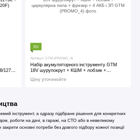
Хіт
Артикул: GTM (PROMO_4)
Набір акумуляторного інструменту GTM
8/127BL
18V шурупокрут + КШМ + лобзик +
520F)
циркулярна пила + фрезер + 4 АКБ і ЗП
Ціну уточнюйте
ицтва
ремий інструмент, а одразу підібране рішення для конкретних
ом, роботи на дачі, в гаражі, на СТО або в невеликому
закрити основні потреби без довгого підбору кожної позиції