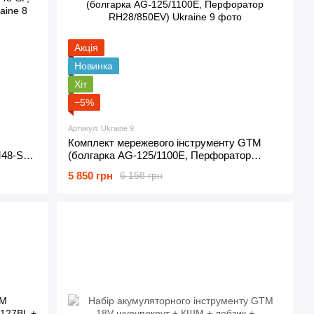
Акція
Новинка
Хіт
−5%
Артикул: Ukraine 9
Комплект мережевого інструменту GTM
48-SP,
(болгарка AG-125/1100E, Перфоратор
RH28/850EV)
5 850 грн
6 158 грн