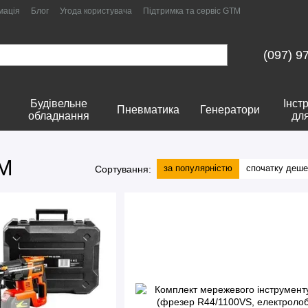
мація
Блог
Угода користувача
Підтримка та сервіс GTM
(097) 9
Будівельне
Інст
Пневматика
Генератори
обладнання
дл
TM
за популярністю
спочатку деш
Сортування: