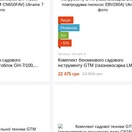
Акція
Новинка
Хіт
−5%
Артикул: Ukraine 8
о садового
Комплект бензинового садового
тоблок GH-7/100,
інструменту GTM (газонокосарка LM
TM CN650FAV)
повітродувка-пилосос EBV280A)
22 475 грн
23 656 грн