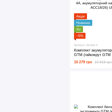
Акція
Новинка
Хіт
−5%
Артикул: Ukraine 4
Комплект акумулятор
GTM (гайкокрут GTM 
4А, акумуляторний н
10 279 грн
10 819 грн
AСC18/26)