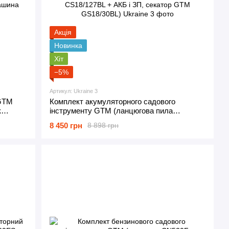
Акція
Новинка
Хіт
−5%
Артикул: Ukraine 3
 GTM
Комплект акумуляторного садового
к
інструменту GTM (ланцюгова пила
ашина
CS18/127BL + АКБ і ЗП, секатор GTM
8 450 грн
8 898 грн
GS18/30BL)