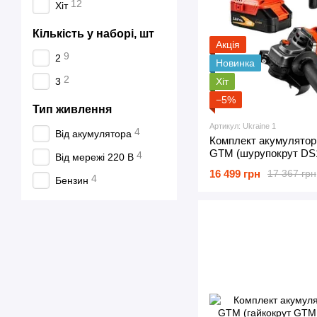
12
Хіт
Кількість у наборі, шт
Акція
9
2
Новинка
2
Хіт
3
−5%
Тип живлення
Артикул: Ukraine 1
4
Від акумулятора
Комплект акумулятор
GTM (шурупокрут DS1
4
Від мережі 220 В
ЗП у кейсі, болгарка
16 499 грн
17 367 грн
4А, перфоратор RHC1
4
Бензин