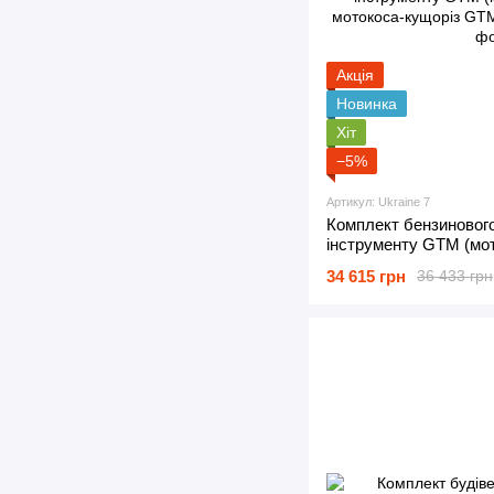
Акція
Новинка
Хіт
−5%
Артикул: Ukraine 7
Комплект бензиновог
інструменту GTM (мо
мотокоса-кущоріз G
34 615 грн
36 433 грн