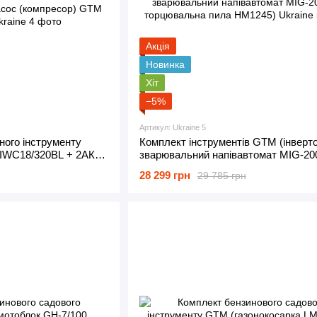
Акція
Новинка
Хіт
−5%
Артикул: Ukraine 5
ного інструменту
Комплект інструментів GTM (інверт
IWC18/320BL + 2АКБ
зварювальний напівавтомат MIG-20
асос (компресор) GTM
торцювальна пила HM1245)
28 299 грн
29 785 грн