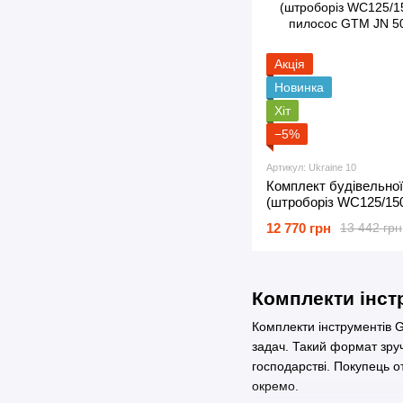
Акція
Новинка
Хіт
−5%
Артикул: Ukraine 10
Комплект будівельної
(штроборіз WC125/150
пилосос GTM JN 508)
12 770 грн
13 442 грн
Комплекти інст
Комплекти інструментів G
задач. Такий формат зруч
господарстві. Покупець о
окремо.