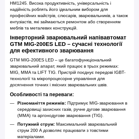
HM1245. Висока продуктивність, універсальність і
надійність роблять його ідеальним вибором для
професійних майстрів, слюсарів, зварювальників, а також
ентузіастів, які займаються ремонтом або створенням
меблів та металевих конструкцій.
Інверторний зварювальний напівавтомат
GTM MIG-200ES LED – сучасні технології
для ефективного зварювання
GTM MIG-200ES LED – це багатофункціональний
зварювальний апарат, який працює в трьох режимах:
MIG, MMA та LIFT TIG. Пристрій поєднує передові IGBT-
технології та мікропроцесорне управління для
досягнення точних і якісних зварювальних швів.
Особливості та переваги:
Різноманіття режимів:
Підтримує MIG-зварювання в
середовищі захисних газів, ручне дугове зварювання
(MMA) та аргонодугове зварювання (TIG).
Потужний струм:
Максимальний зварювальний
струм 200 А дозволяє працювати з товстими
матеріалами.