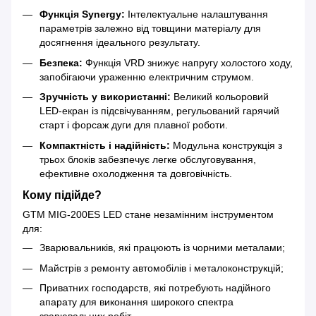
Функція Synergy:
Інтелектуальне налаштування
параметрів залежно від товщини матеріалу для
досягнення ідеального результату.
Безпека:
Функція VRD знижує напругу холостого ходу,
запобігаючи ураженню електричним струмом.
Зручність у використанні:
Великий кольоровий
LED-екран із підсвічуванням, регульований гарячий
старт і форсаж дуги для плавної роботи.
Компактність і надійність:
Модульна конструкція з
трьох блоків забезпечує легке обслуговування,
ефективне охолодження та довговічність.
Кому підійде?
GTM MIG-200ES LED стане незамінним інструментом
для:
Зварювальників, які працюють із чорними металами;
Майстрів з ремонту автомобілів і металоконструкцій;
Приватних господарств, які потребують надійного
апарату для виконання широкого спектра