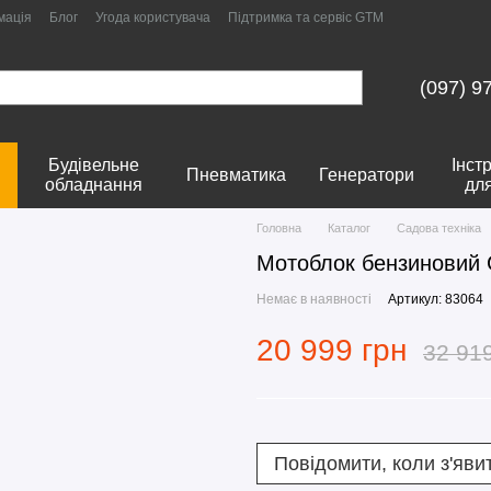
мація
Блог
Угода користувача
Підтримка та сервіс GTM
(097) 9
Будівельне
Інст
Пневматика
Генератори
обладнання
дл
Головна
Каталог
Садова техніка
Мотоблок бензиновий 
Немає в наявності
Артикул: 83064
20 999 грн
32 91
Повідомити, коли з'яви