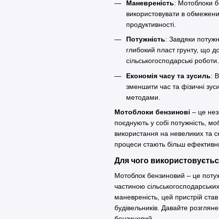
Маневреність
: Мотоблоки б
використовувати в обмежени
продуктивності.
Потужність
: Завдяки потуж
глибокий пласт грунту, що д
сільськогосподарські робот
Економія часу та зусиль
: 
зменшити час та фізичні зус
методами.
Мотоблоки бензинові
– це нез
поєднують у собі потужність, мо
використання на невеликих та се
процеси стають більш ефективн
Для чого використовуєть
Мотоблок бензиновий – це потуж
частиною сільськогосподарських 
маневреність, цей пристрій став
будівельників. Давайте розглян
бензиновий.