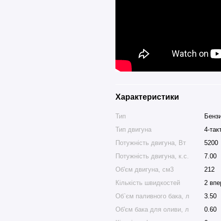
Характеристики
Тип
Бенз
Тип двигуна
4-так
Потужність двигуна, Вт
5200
Потужність двигуна, к.с.
7.00
Об'єм двигуна, см3
212
Кількість швидкостей
2 впе
Об`єм паливного бака, л
3.50
Об'єм бака для оливи, л
0.60