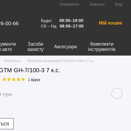
Порівняння
Бажання
Вхід
Будні:
08:00–19:00
76-00-66
Мій кошик
Сб – Нд:
08:00–17:00
рументи
Засоби
Комплекти
Аксесуари
я авто
захисту
інструментів
Мотоблоки
Мотоблок бензиновий GTM GH-7/100-3 7 к.с.
GTM GH-7/100-3 7 к.с.
1 відгук
9 грн
ться