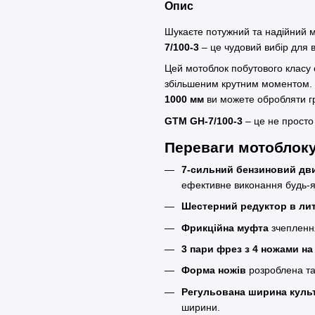
Опис
Шукаєте потужний та надійний 
7/100-3
– це чудовий вибір для 
Цей мотоблок побутового класу
збільшеним крутним моментом.
1000 мм
ви можете обробляти г
GTM GH-7/100-3
– це не просто 
Переваги мотоблоку
7-сильний бензиновий дв
ефективне виконання будь-я
Шестерний редуктор в лит
Фрикційна муфта
зчеплення
3 пари фрез з 4 ножами на
Форма ножів
розроблена та
Регульована ширина культ
ширини.