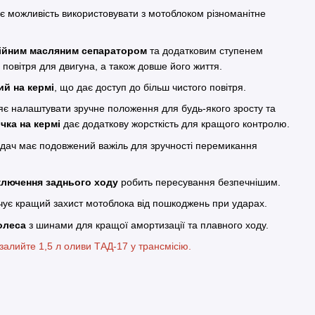
є можливість використовувати з мотоблоком різноманітне
ційним масляним сепаратором
та додатковим ступенем
 повітря для двигуна, а також довше його життя.
ий на кермі
, що дає доступ до більш чистого повітря.
є налаштувати зручне положення для будь-якого зросту та
чка на кермі
дає додаткову жорсткість для кращого контролю.
дач має подовжений важіль для зручності перемикання
ключення заднього ходу
робить пересування безпечнішим.
ує кращий захист мотоблока від пошкоджень при ударах.
олеса
з шинами для кращої амортизації та плавного ходу.
алийте 1,5 л оливи ТАД-17 у трансмісію.