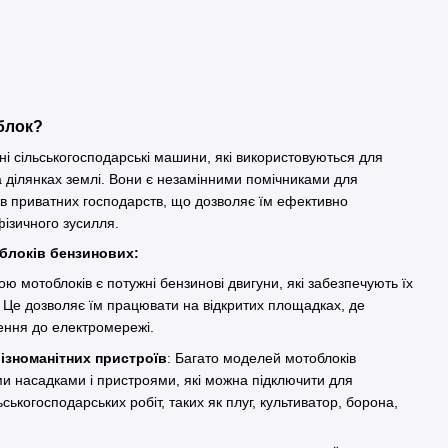
облок?
ні сільськогосподарські машини, які використовуються для
а ділянках землі. Вони є незамінними помічниками для
ків приватних господарств, що дозволяє їм ефективно
фізичного зусилля.
облоків бензинових:
ою мотоблоків є потужні бензинові двигуни, які забезпечують їх
ь. Це дозволяє їм працювати на відкритих площадках, де
чення до електромережі.
ізноманітних пристроїв
: Багато моделей мотоблоків
ми насадками і пристроями, які можна підключити для
ськогосподарських робіт, таких як плуг, культиватор, борона,