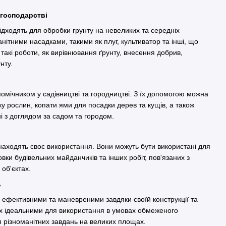
 господарстві
ідходять для обробки грунту на невеликих та середніх
нітними насадками, такими як плуг, культиватор та інші, що
такі роботи, як вирівнювання ґрунту, внесення добрив,
рунту.
омічником у садівництві та городництві. З їх допомогою можна
ку рослин, копати ями для посадки дерев та кущів, а також
ні з доглядом за садом та городом.
знаходять своє використання. Вони можуть бути використані для
вки будівельних майданчиків та інших робіт, пов'язаних з
х об'єктах.
ть
 ефективними та маневреними завдяки своїй конструкції та
їх ідеальними для використання в умовах обмеженого
я різноманітних завдань на великих площах.