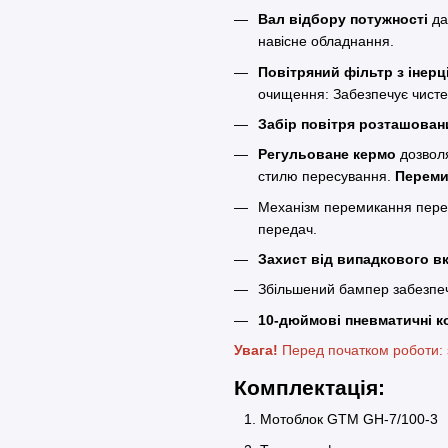
Вал відбору потужності
да
навісне обладнання.
Повітряний фільтр з інер
очищення: Забезпечує чисте
Забір повітря розташован
Регульоване кермо
дозволя
стилю пересування.
Переми
Механізм перемикання пере
передач.
Захист від випадкового в
Збільшений бампер забезпеч
10-дюймові пневматичні к
Увага!
Перед початком роботи: з
Комплектація:
Мотоблок GTM GH-7/100-3