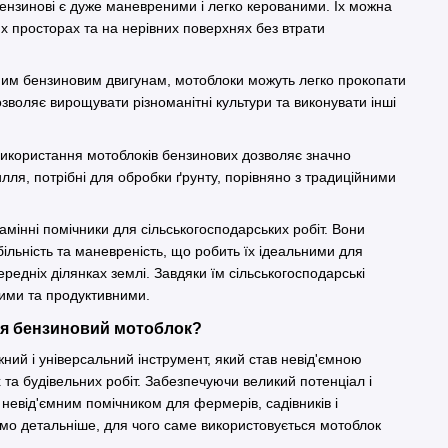
ензинові є дуже маневреними і легко керованими. Їх можна
х просторах та на нерівних поверхнях без втрати
ним бензиновим двигунам, мотоблоки можуть легко прокопати
озволяє вирощувати різноманітні культури та виконувати інші
и.
Використання мотоблоків бензинових дозволяє значно
илля, потрібні для обробки ґрунту, порівняно з традиційними
амінні помічники для сільськогосподарських робіт. Вони
більність та маневреність, що робить їх ідеальними для
редніх ділянках землі. Завдяки їм сільськогосподарські
ими та продуктивними.
ся бензиновий мотоблок?
ний і універсальний інструмент, який став невід'ємною
та будівельних робіт. Забезпечуючи великий потенціал і
 невід'ємним помічником для фермерів, садівників і
емо детальніше, для чого саме використовується мотоблок