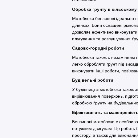
Обробка грунту в сільському
Мотоблоки бензинові ідеально п
ділянках. Вони оснащені різнома
дозволяє ефективно виконувати 
плугування та розпушування ґ
Садово-городні роботи
Мотоблоки також є незамінним п
легко обробляти грунт під висад
виконувати інші роботи, пов'яза
Будівельні роботи
У будівництві мотоблоки також 
вирівнювання поверхонь, підгото
обробкою ґрунту на будівельни
Ефективність та маневреніс
Бензинові мотоблоки є особливо
потужним двигунам. Це робить 
простору, а також для виконанн