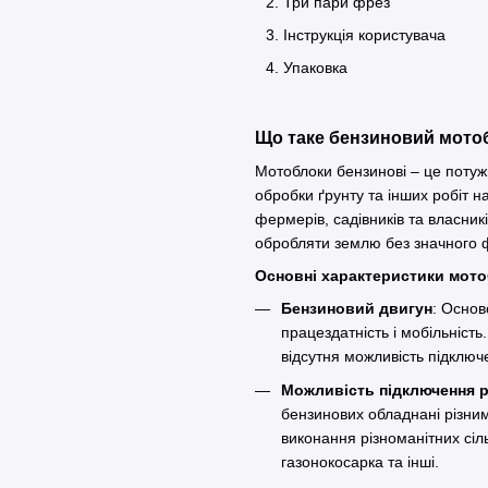
Три пари фрез
Інструкція користувача
Упаковка
Що таке бензиновий мот
Мотоблоки бензинові – це потуж
обробки ґрунту та інших робіт н
фермерів, садівників та власни
обробляти землю без значного 
Основні характеристики мот
Бензиновий двигун
: Основ
працездатність і мобільніст
відсутня можливість підклю
Можливість підключення р
бензинових обладнані різни
виконання різноманітних сіль
газонокосарка та інші.