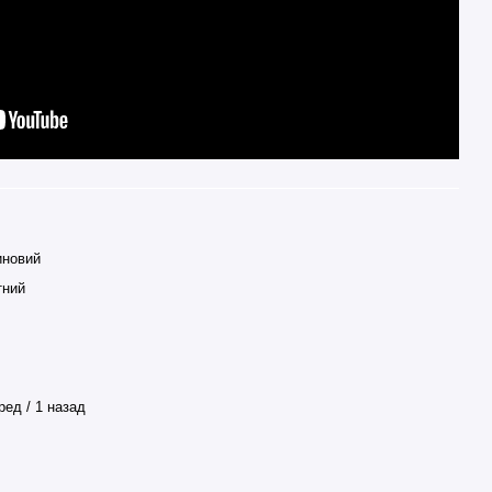
иновий
тний
ред / 1 назад