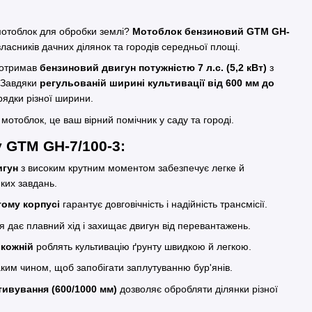
мотоблок для обробки землі?
Мотоблок бензиновий GTM GH-
власників дачних ділянок та городів середньої площі.
 отримав
бензиновий двигун потужністю 7 л.с. (5,2 кВт)
з
 Завдяки
регульованій ширині культивації від 600 мм до
рядки різної ширини.
мотоблок, це ваш вірний помічник у саду та городі.
 GTM GH-7/100-3:
игун
з високим крутним моментом забезпечує легке й
ких завдань.
ому корпусі
гарантує довговічність і надійність трансмісії.
 дає плавний хід і захищає двигун від перевантажень.
 кожній
роблять культивацію ґрунту швидкою й легкою.
ким чином, щоб запобігати заплутуванню бур'янів.
ивування (600/1000 мм)
дозволяє обробляти ділянки різної