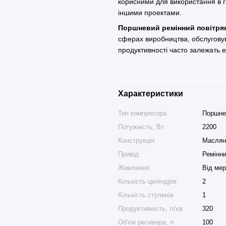
корисними для використання в г
іншими проектами.
Поршневий ремінний повітря
сферах виробництва, обслуговув
продуктивності часто залежать 
Характеристики
Тип компресора
Поршне
Потужність, Вт
2200
Конструкція
Маслян
Привід
Ремінн
Живлення
Від мер
Кількість циліндрів
2
Кількість ступенів
1
Продуктивність, л/хв
320
Об'єм ресивера, л
100