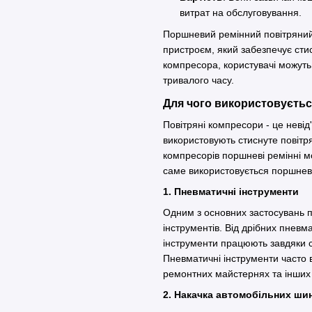
витрат на обслуговування.
Поршневий ремінний повітряний
пристроєм, який забезпечує сти
компресора, користувачі можуть 
тривалого часу.
Для чого використовуєть
Повітряні компресори - це неві
використовують стиснуте повітря
компресорів поршневі ремінні мо
саме використовується поршне
1. Пневматичні інструменти
Одним з основних застосувань 
інструментів. Від дрібних пневм
інструменти працюють завдяки 
Пневматичні інструменти часто в
ремонтних майстернях та інших 
2. Накачка автомобільних ш