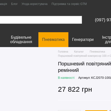
мація
Блог
Угода користувача
Підтримка та сервіс GTM
(097) 9
Будівельне
Інст
Пневматика
Генератори
обладнання
дл
Головна
Каталог
Пневматика
Поршневий повітряний компресор 100 л 
Поршневий повітряний
ремінний
В наявності
Артикул: KCJ2070-100
27 822 грн