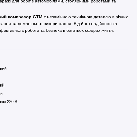
аражі для робіт з автомобілями, столярними роботами та
ний компресор GTM
є незамінною технічною деталлю в різних
ання та домашнього використання. Від його надійності та
ефективність роботи та безпека в багатьох сферах життя.
вий
ий
ий
ежі 220 В