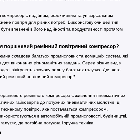
 компресор є надійним, ефективним та універсальним
снене повітря для різних потреб. Використовуючи цей тип
бути впевнені в його надійності та продуктивності протягом
ся поршневий ремінний повітряний компресор?
д'ємна складова багатьох промислових та домашніх систем, які
 для виконання різноманітних завдань. Серед різних видів
делі відіграють ключову роль у багатьох галузях. Для чого
вий ремінний повітряний компресор?
поршневого ремінного компресора є живлення пневматичних
атичних гайковертів до потужних пневматичних молотків, ці
стисненому повітрю, яке постачається компресором.
икористовуються в автомобільній промисловості, будівництві,
галузях, де потрібна потужна і зручна техніка.
ин