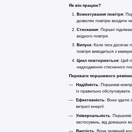
Як він працює?
Всмоктування повітря
: По
дозволяє повітрю входити ч
Стискання
: Поршні підніма
вхідного повітря.
Випуск
: Коли тиск досягає 
повітря виводиться з камер
Цикл повторюється
: Цей 
надходження стисненого по
Переваги поршневого ремін
Надійність
: Поршневі компр
їх правильно обслуговувати
Ефективність
: Вони здатні
витраті енергії.
Універсальність
: Поршневі
застосувань, від домашніх 
Вартість
: Вони зазвичай ко