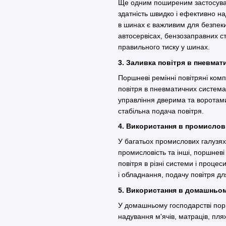
Ще одним поширеним застосува
здатність швидко і ефективно на
в шинах є важливим для безпеки
автосервісах, бензозаправних с
правильного тиску у шинах.
3. Заливка повітря в пневма
Поршневі ремінні повітряні ком
повітря в пневматичних система
управління дверима та воротами
стабільна подача повітря.
4. Використання в промисл
У багатьох промислових галузях
промисловість та інші, поршнев
повітря в різні системи і проц
і обладнання, подачу повітря д
5. Використання в домашньо
У домашньому господарстві пор
надування м'ячів, матраців, пля