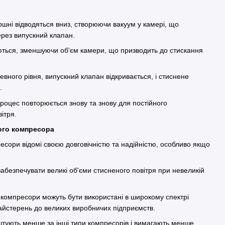
ршні відводяться вниз, створюючи вакуум у камері, що
ерез випускний клапан.
ються, зменшуючи об'єм камери, що призводить до стискання
певного рівня, випускний клапан відкривається, і стиснене
и.
процес повторюється знову та знову для постійного
вітря.
ного компресора
есори відомі своєю довговічністю та надійністю, особливо якщо
.
 забезпечувати великі об'єми стисненого повітря при невеликій
 компресори можуть бути використані в широкому спектрі
майстерень до великих виробничих підприємств.
штують менше за інші типи компресорів і вимагають менше