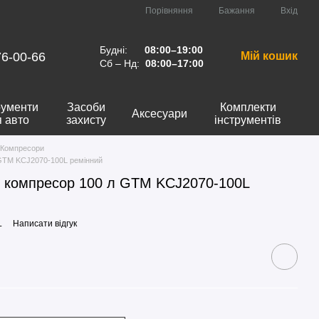
Порівняння
Бажання
Вхід
Будні:
08:00–19:00
76-00-66
Мій кошик
Сб – Нд:
08:00–17:00
рументи
Засоби
Комплекти
Аксесуари
я авто
захисту
інструментів
Компресори
GTM KCJ2070-100L ремінний
 компресор 100 л GTM KCJ2070-100L
L
Написати відгук