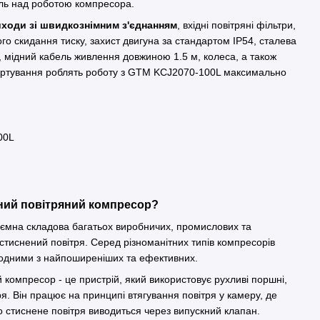
оль над роботою компресора.
ходи зі швидкознімним з'єднанням
, вхідні повітряні фільтри,
го скидання тиску, захист двигуна за стандартом IP54, сталева
 мідний кабель живлення довжиною 1.5 м, колеса, а також
ортування роблять роботу з GTM KCJ2070-100L максимально
00L
ний повітряний компресор?
д'ємна складова багатьох виробничих, промислових та
стиснений повітря. Серед різноманітних типів компресорів
 одними з найпоширеніших та ефективних.
компресор - це пристрій, який використовує рухливі поршні,
я. Він працює на принципі втягування повітря у камеру, де
го стиснене повітря виводиться через випускний клапан.