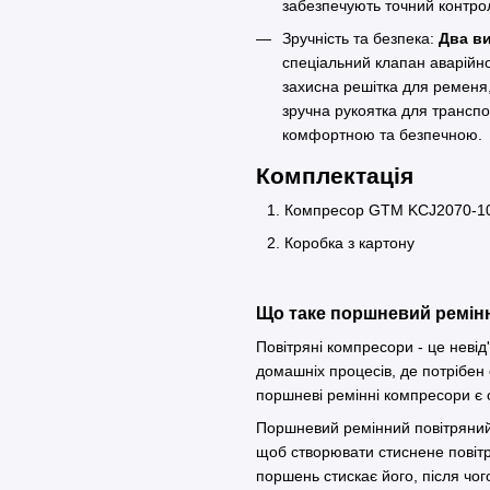
забезпечують точний контр
Зручність та безпека:
Два ви
спеціальний клапан аварійно
захисна решітка для ременя,
зручна рукоятка для трансп
комфортною та безпечною.
Комплектація
Компресор GTM KCJ2070-1
Коробка з картону
Що таке поршневий ремін
Повітряні компресори - це неві
домашніх процесів, де потрібен 
поршневі ремінні компресори є
Поршневий ремінний повітряний 
щоб створювати стиснене повітр
поршень стискає його, після чо