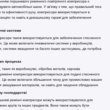
нням поршневого ремінного повітряного компресора є
дувати автомобільні шини. У зв'язку з тим, що правильний тиск
 та ефективності руху, компресори використовуються в
танціях та навіть в домашньому гаражі для забезпечення
тичні системи
пресори також використовуються для забезпечення стисненого
х. Це може включати пневматичні системи у виробництві,
, системи змащення та багато інших застосувань, де потрібна
ових процесах
, таких як виробництво, обробка металів, харчова
і ремінні компресори використовуються для подачі стисненого
еси. Це може включати збільшення тиску для промислових машин
ля змішування матеріалів, чи навіть для чищення обладнання.
му господарстві
шневі ремінні компресори можуть використовуватися для
жних кругів та інших предметів. Вони також можуть бути