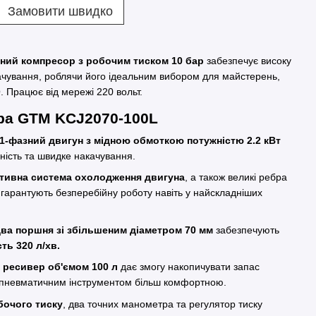
Замовити швидко
ний компресор з робочим тиском 10 бар
забезпечує високу
качування, роблячи його ідеальним вибором для майстерень,
. Працює від мережі 220 вольт.
ра GTM KCJ2070-100L
1-фазний двигун з мідною обмоткою потужністю 2.2 кВт
ність та швидке накачування.
тивна система охолодження двигуна
, а також великі ребра
гарантують безперебійну роботу навіть у найскладніших
ва поршня зі збільшеним діаметром 70 мм
забезпечують
ть 320 л/хв.
 ресивер об'ємом 100 л
дає змогу накопичувати запас
з пневматичним інструментом більш комфортною.
бочого тиску
, два точних манометра та регулятор тиску