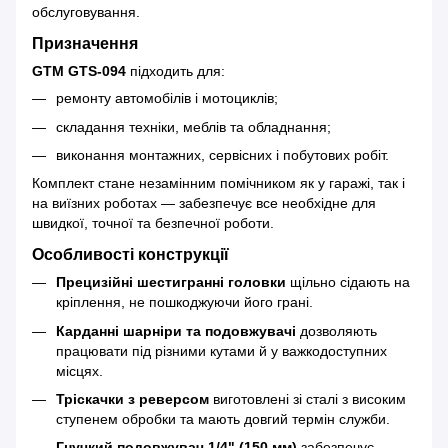
обслуговування.
Призначення
GTM GTS-094
підходить для:
ремонту автомобілів і мотоциклів;
складання техніки, меблів та обладнання;
виконання монтажних, сервісних і побутових робіт.
Комплект стане незамінним помічником як у гаражі, так і
на виїзних роботах — забезпечує все необхідне для
швидкої, точної та безпечної роботи.
Особливості конструкції
Прецизійні шестигранні головки
щільно сідають на
кріплення, не пошкоджуючи його грані.
Карданні шарніри та подовжувачі
дозволяють
працювати під різними кутами й у важкодоступних
місцях.
Тріскачки з реверсом
виготовлені зі сталі з високим
ступенем обробки та мають довгий термін служби.
Гнучкий подовжувач 1/4" (150 мм)
забезпечує