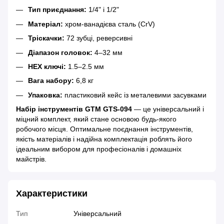
Тип приєднання:
1/4" і 1/2"
Матеріал:
хром-ванадієва сталь (CrV)
Тріскачки:
72 зубці, реверсивні
Діапазон головок:
4–32 мм
HEX ключі:
1.5–2.5 мм
Вага набору:
6,8 кг
Упаковка:
пластиковий кейс із металевими засувками
Набір інструментів GTM GTS-094
— це універсальний і
міцний комплект, який стане основою будь-якого
робочого місця. Оптимальне поєднання інструментів,
якість матеріалів і надійна комплектація роблять його
ідеальним вибором для професіоналів і домашніх
майстрів.
Характеристики
Тип
Універсальний