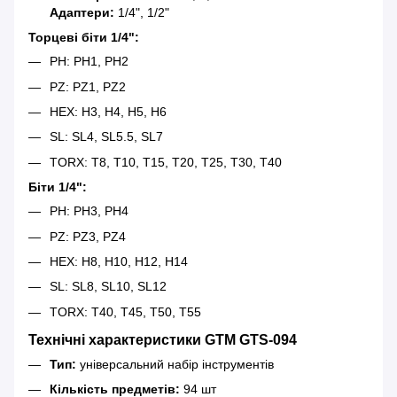
Адаптери:
1/4", 1/2"
Торцеві біти 1/4":
PH: PH1, PH2
PZ: PZ1, PZ2
HEX: H3, H4, H5, H6
SL: SL4, SL5.5, SL7
TORX: T8, T10, T15, T20, T25, T30, T40
Біти 1/4":
PH: PH3, PH4
PZ: PZ3, PZ4
HEX: H8, H10, H12, H14
SL: SL8, SL10, SL12
TORX: T40, T45, T50, T55
Технічні характеристики GTM GTS-094
Тип:
універсальний набір інструментів
Кількість предметів:
94 шт