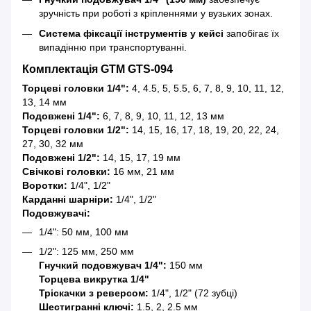
зручність при роботі з кріпленнями у вузьких зонах.
Система фіксації інструментів у кейсі
запобігає їх
випадінню при транспортуванні.
Комплектація GTM GTS-094
Торцеві головки 1/4":
4, 4.5, 5, 5.5, 6, 7, 8, 9, 10, 11, 12,
13, 14 мм
Подовжені 1/4":
6, 7, 8, 9, 10, 11, 12, 13 мм
Торцеві головки 1/2":
14, 15, 16, 17, 18, 19, 20, 22, 24,
27, 30, 32 мм
Подовжені 1/2":
14, 15, 17, 19 мм
Свічкові головки:
16 мм, 21 мм
Воротки:
1/4", 1/2"
Карданні шарніри:
1/4", 1/2"
Подовжувачі:
1/4": 50 мм, 100 мм
1/2": 125 мм, 250 мм
Гнучкий подовжувач 1/4":
150 мм
Торцева викрутка 1/4"
Тріскачки з реверсом:
1/4", 1/2" (72 зубці)
Шестигранні ключі:
1.5, 2, 2.5 мм