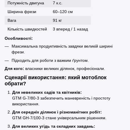
Потужність двигуна
7 к.с.
Ширина фрези
60–120 см
Вага
91 кг
Кількість швидкостей
3 вперед / 1 назад
Особливості:
Максимальна продуктивність завдяки великій ширині
фрези.
Підходить для роботи з важким ґрунтом.
Для кого:
власники великих ділянок, професіонали.
Сценарії використання: який мотоблок
обрати?
Для невеликих садів та квітників:
GTM G-7/80-3
забезпечить маневреність і простоту
використання.
Для середніх ділянок і різноманітних робіт:
GTM GH-7/100-3
стане універсальним рішенням.
Для великих угідь та складних завдань: