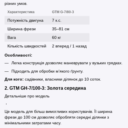
різних умов.
Характеристика
GTM G-7/80-3
Потужність двигуна
7 к.с.
Ширина фрези
35–81 см
Вага
60 кг
Кількість швидкостей
2 вперед / 1 назад
Особливості:
Легка конструкція дозволяє маневрувати у вузьких грядках.
Підходить для обробки м’якого ґрунту.
Для кого:
садівники, власники ділянок до 10 соток.
2. GTM GH-7/100-3: Золота середина
Детальніше про модель
Це модель для більш вимогливих користувачів. Її ширина
фрези до 100 см дозволяє обробляти середні ділянки з
мінімальними затратами часу.