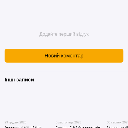
Додайте перший відгук
Новий коментар
Інші записи
29 грудня 2025
5 листопада 2025
30 серпня 202
Арсенал 2026: ТОП-5
Склад і СТО без простоїв:
Осіннє приб