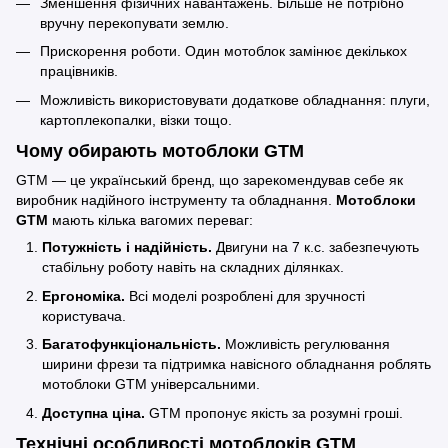
Зменшення фізичних навантажень. Більше не потрібно
вручну перекопувати землю.
Прискорення роботи. Один мотоблок замінює декількох
працівників.
Можливість використовувати додаткове обладнання: плуги,
картоплекопалки, візки тощо.
Чому обирають мотоблоки GTM
GTM — це український бренд, що зарекомендував себе як
виробник надійного інструменту та обладнання.
Мотоблоки
GTM
мають кілька вагомих переваг:
Потужність і надійність.
Двигуни на 7 к.с. забезпечують
стабільну роботу навіть на складних ділянках.
Ергономіка.
Всі моделі розроблені для зручності
користувача.
Багатофункціональність.
Можливість регулювання
ширини фрези та підтримка навісного обладнання роблять
мотоблоки GTM універсальними.
Доступна ціна.
GTM пропонує якість за розумні гроші.
Технічні особливості мотоблоків GTM