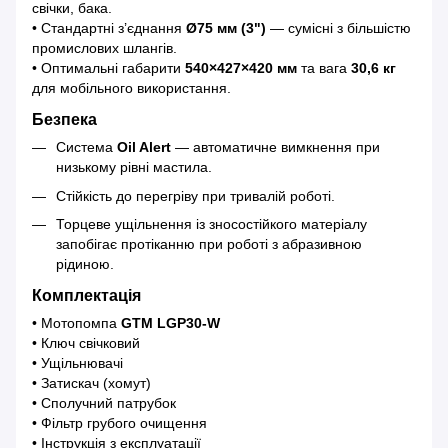
свічки, бака.
• Стандартні з’єднання
Ø75 мм (3")
— сумісні з більшістю
промислових шлангів.
• Оптимальні габарити
540×427×420 мм
та вага
30,6 кг
для мобільного використання.
Безпека
Система
Oil Alert
— автоматичне вимкнення при
низькому рівні мастила.
Стійкість до перегріву при тривалій роботі.
Торцеве ущільнення із зносостійкого матеріалу
запобігає протіканню при роботі з абразивною
рідиною.
Комплектація
• Мотопомпа
GTM LGP30-W
• Ключ свічковий
• Ущільнювачі
• Затискач (хомут)
• Сполучний патрубок
• Фільтр грубого очищення
• Інструкція з експлуатації