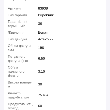
Артикул
83938
Тип гарантії
Виробник
Гарантійний
36
термін, міс.
Живлення
Бензин
Тип двигуна
4-тактний
Об`єм двигуна,
196
см3
Потужність
6.50
двигуна (к.с)
Об`єм
паливного
3.10
бака, л
Висота напору,
30
м
Діаметр
75 мм
патрубка, мм
Продуктивність,
60
м3/год