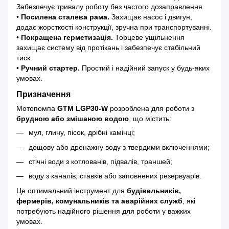
Забезпечує тривалу роботу без частого дозаправлення.
•
Посилена сталева рама.
Захищає насос і двигун,
додає жорсткості конструкції, зручна при транспортуванні.
•
Покращена герметизація.
Торцеве ущільнення
захищає систему від протікань і забезпечує стабільний
тиск.
•
Ручний стартер.
Простий і надійний запуск у будь-яких
умовах.
Призначення
Мотопомпа
GTM LGP30-W
розроблена для роботи з
брудною або змішаною водою
, що містить:
мул, глину, пісок, дрібні камінці;
дощову або дренажну воду з твердими включеннями;
стічні води з котлованів, підвалів, траншей;
воду з каналів, ставків або заповнених резервуарів.
Це оптимальний інструмент для
будівельників,
фермерів, комунальників та аварійних служб
, які
потребують надійного рішення для роботи у важких
умовах.