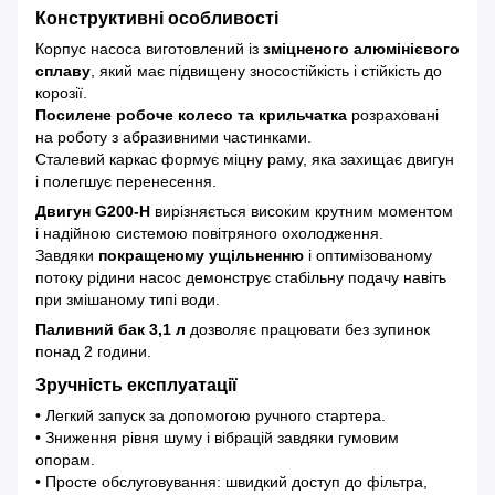
Конструктивні особливості
Корпус насоса виготовлений із
зміцненого алюмінієвого
сплаву
, який має підвищену зносостійкість і стійкість до
корозії.
Посилене робоче колесо та крильчатка
розраховані
на роботу з абразивними частинками.
Сталевий каркас формує міцну раму, яка захищає двигун
і полегшує перенесення.
Двигун G200-H
вирізняється високим крутним моментом
і надійною системою повітряного охолодження.
Завдяки
покращеному ущільненню
і оптимізованому
потоку рідини насос демонструє стабільну подачу навіть
при змішаному типі води.
Паливний бак 3,1 л
дозволяє працювати без зупинок
понад 2 години.
Зручність експлуатації
• Легкий запуск за допомогою ручного стартера.
• Зниження рівня шуму і вібрацій завдяки гумовим
опорам.
• Просте обслуговування: швидкий доступ до фільтра,