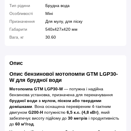
Тип рідини
Брудна вода
Особливості
Міні
Призначення
Для мулу, для піску
Габарити
540x427x420 мм
Вага, кг
30.60
Опис
Опис бензинової мотопомпи GTM LGP30-
W для брудної води
Мотопомпа GTM LGP30-W
— потужна і надійна
бензинова установка, призначена для перекачування
брудної води з мулом, піском або твердими
домішками
. Вона оснащена перевіреним 4-тактним
двигуном
G200-H
потужністю
6,5 к.с. (4,8 кВт)
, який
забезпечує висоту підйому до
30 метрів
і продуктивність
до
60 м³/год
.