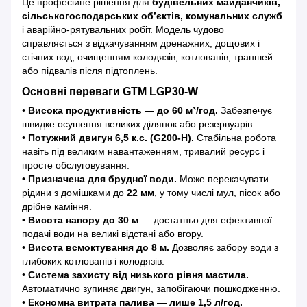
Це професійне рішення для
будівельних майданчиків,
сільськогосподарських об’єктів, комунальних служб
і аварійно-рятувальних робіт. Модель чудово
справляється з відкачуванням дренажних, дощових і
стічних вод, очищенням колодязів, котлованів, траншей
або підвалів після підтоплень.
Основні переваги GTM LGP30-W
•
Висока продуктивність — до 60 м³/год.
Забезпечує
швидке осушення великих ділянок або резервуарів.
•
Потужний двигун 6,5 к.с. (G200-H).
Стабільна робота
навіть під великим навантаженням, тривалий ресурс і
просте обслуговування.
•
Призначена для брудної води.
Може перекачувати
рідини з домішками до
22 мм
, у тому числі мул, пісок або
дрібне каміння.
•
Висота напору до 30 м
— достатньо для ефективної
подачі води на великі відстані або вгору.
•
Висота всмоктування до 8 м.
Дозволяє забору води з
глибоких котлованів і колодязів.
•
Система захисту від низького рівня мастила.
Автоматично зупиняє двигун, запобігаючи пошкодженню.
•
Економна витрата палива — лише 1,5 л/год.