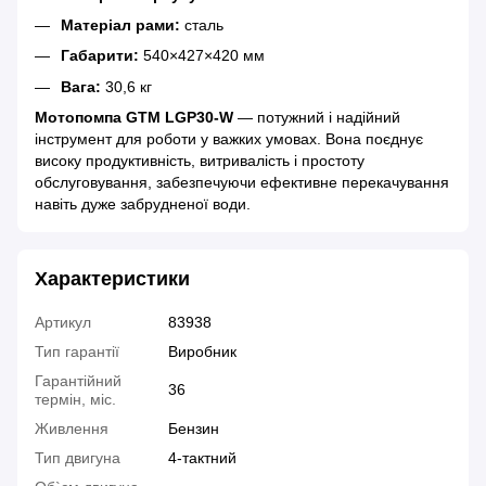
Матеріал рами:
сталь
Габарити:
540×427×420 мм
Вага:
30,6 кг
Мотопомпа GTM LGP30-W
— потужний і надійний
інструмент для роботи у важких умовах. Вона поєднує
високу продуктивність, витривалість і простоту
обслуговування, забезпечуючи ефективне перекачування
навіть дуже забрудненої води.
Характеристики
Артикул
83938
Тип гарантії
Виробник
Гарантійний
36
термін, міс.
Живлення
Бензин
Тип двигуна
4-тактний