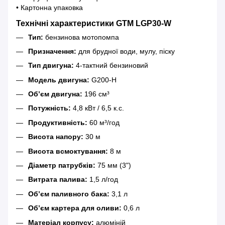
• Картонна упаковка
Технічні характеристики GTM LGP30-W
Тип:
бензинова мотопомпа
Призначення:
для брудної води, мулу, піску
Тип двигуна:
4-тактний бензиновий
Модель двигуна:
G200-H
Об’єм двигуна:
196 см³
Потужність:
4,8 кВт / 6,5 к.с.
Продуктивність:
60 м³/год
Висота напору:
30 м
Висота всмоктування:
8 м
Діаметр патрубків:
75 мм (3")
Витрата палива:
1,5 л/год
Об’єм паливного бака:
3,1 л
Об’єм картера для оливи:
0,6 л
Матеріал корпусу:
алюміній