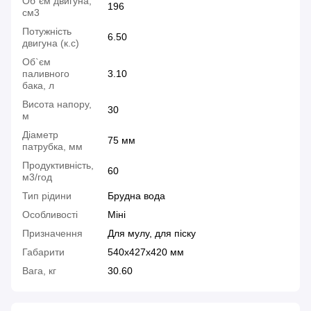
Об`єм двигуна,
196
см3
Потужність
6.50
двигуна (к.с)
Об`єм
паливного
3.10
бака, л
Висота напору,
30
м
Діаметр
75 мм
патрубка, мм
Продуктивність,
60
м3/год
Тип рідини
Брудна вода
Особливості
Міні
Призначення
Для мулу, для піску
Габарити
540x427x420 мм
Вага, кг
30.60