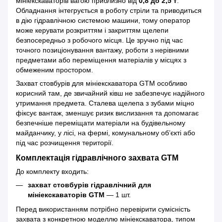
мініекскаваторів вагою приблизно від
0,8 до 2,5 т
.
Обладнання інтегрується в роботу стріли та приводиться
в дію гідравлічною системою машини, тому оператор
може керувати розкриттям і закриттям щелепи
безпосередньо з робочого місця. Це зручно під час
точного позиціонування вантажу, роботи з нерівними
предметами або переміщення матеріалів у місцях з
обмеженим простором.
Захват стовбурів для мініекскаватора GTM особливо
корисний там, де звичайний ківш не забезпечує надійного
утримання предмета. Сталева щелепа з зубами міцно
фіксує вантаж, зменшує ризик вислизання та допомагає
безпечніше переміщати матеріали на будівельному
майданчику, у лісі, на фермі, комунальному об’єкті або
під час розчищення території.
Комплектація гідравлічного захвата GTM
До комплекту входить:
захват стовбурів гідравлічний для
мініекскаваторів GTM
— 1 шт.
Перед використанням потрібно перевірити сумісність
захвата з конкретною моделлю мініекскаватора, типом