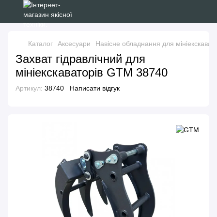
Каталог
Аксесуари
Навісне обладнання для мініекскават
Захват гідравлічний для
мініекскаваторів GTM 38740
Артикул:
38740
Написати відгук