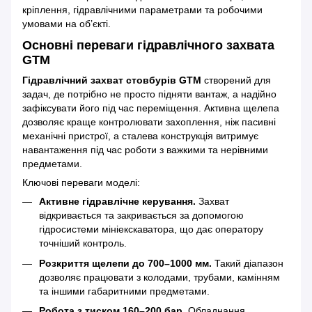
кріплення, гідравлічними параметрами та робочими
умовами на об’єкті.
Основні переваги гідравлічного захвата
GTM
Гідравлічний захват стовбурів GTM
створений для
задач, де потрібно не просто підняти вантаж, а надійно
зафіксувати його під час переміщення. Активна щелепа
дозволяє краще контролювати захоплення, ніж пасивні
механічні пристрої, а сталева конструкція витримує
навантаження під час роботи з важкими та нерівними
предметами.
Ключові переваги моделі:
Активне гідравлічне керування.
Захват
відкривається та закривається за допомогою
гідросистеми мініекскаватора, що дає оператору
точніший контроль.
Розкриття щелепи до 700–1000 мм.
Такий діапазон
дозволяє працювати з колодами, трубами, камінням
та іншими габаритними предметами.
Робота з тиском 160–200 бар.
Обладнання