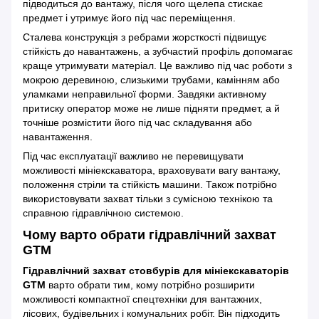
підводиться до вантажу, після чого щелепа стискає
предмет і утримує його під час переміщення.
Сталева конструкція з ребрами жорсткості підвищує
стійкість до навантажень, а зубчастий профіль допомагає
краще утримувати матеріал. Це важливо під час роботи з
мокрою деревиною, слизькими трубами, камінням або
уламками неправильної форми. Завдяки активному
притиску оператор може не лише підняти предмет, а й
точніше розмістити його під час складування або
навантаження.
Під час експлуатації важливо не перевищувати
можливості мініекскаватора, враховувати вагу вантажу,
положення стріли та стійкість машини. Також потрібно
використовувати захват тільки з сумісною технікою та
справною гідравлічною системою.
Чому варто обрати гідравлічний захват
GTM
Гідравлічний захват стовбурів для мініекскаваторів
GTM
варто обрати тим, кому потрібно розширити
можливості компактної спецтехніки для вантажних,
лісових, будівельних і комунальних робіт. Він підходить