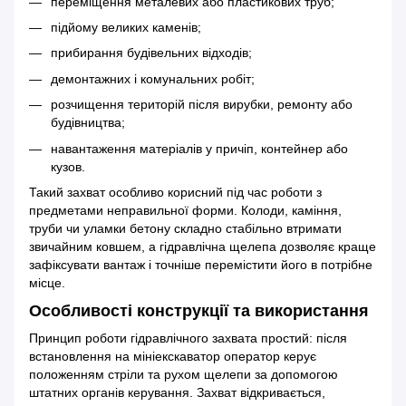
переміщення металевих або пластикових труб;
підйому великих каменів;
прибирання будівельних відходів;
демонтажних і комунальних робіт;
розчищення територій після вирубки, ремонту або
будівництва;
навантаження матеріалів у причіп, контейнер або
кузов.
Такий захват особливо корисний під час роботи з
предметами неправильної форми. Колоди, каміння,
труби чи уламки бетону складно стабільно втримати
звичайним ковшем, а гідравлічна щелепа дозволяє краще
зафіксувати вантаж і точніше перемістити його в потрібне
місце.
Особливості конструкції та використання
Принцип роботи гідравлічного захвата простий: після
встановлення на мініекскаватор оператор керує
положенням стріли та рухом щелепи за допомогою
штатних органів керування. Захват відкривається,