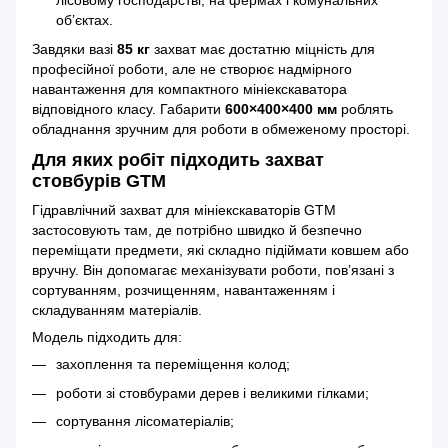
лісовому господарстві, на фермах і комунальних
об’єктах.
Завдяки вазі
85 кг
захват має достатню міцність для
професійної роботи, але не створює надмірного
навантаження для компактного мініекскаватора
відповідного класу. Габарити
600×400×400 мм
роблять
обладнання зручним для роботи в обмеженому просторі.
Для яких робіт підходить захват
стовбурів GTM
Гідравлічний захват для мініекскаваторів GTM
застосовують там, де потрібно швидко й безпечно
переміщати предмети, які складно підіймати ковшем або
вручну. Він допомагає механізувати роботи, пов’язані з
сортуванням, розчищенням, навантаженням і
складуванням матеріалів.
Модель підходить для:
захоплення та переміщення колод;
роботи зі стовбурами дерев і великими гілками;
сортування лісоматеріалів;