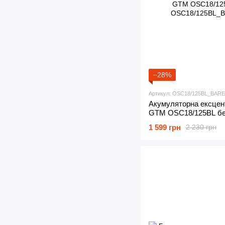
−28%
Артикул: OSC18/125BL_BAR
Акумуляторна ексце
GTM OSC18/125BL бе
1 599 грн
2 230 грн