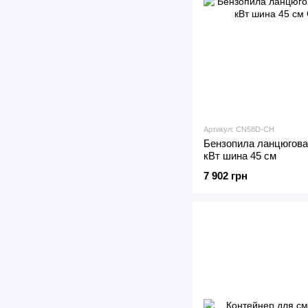
Артикул: CN58D-CH
Бензопила ланцюгов
кВт шина 45 см
7 902 грн