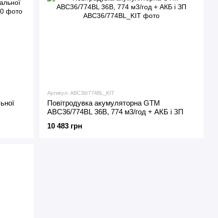
Артикул: ABC36/774BL_KIT
ьної
Повітродувка акумуляторна GTM
ABC36/774BL 36В, 774 м3/год + АКБ і ЗП
10 483 грн