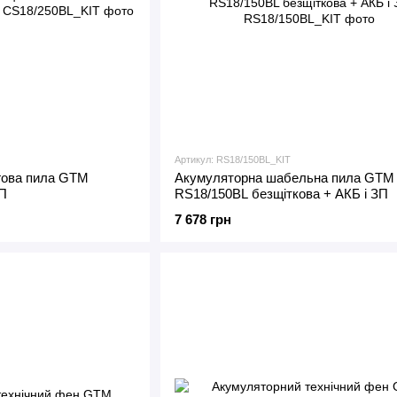
Артикул: RS18/150BL_KIT
гова пила GTM
Акумуляторна шабельна пила GTM
ЗП
RS18/150BL безщіткова + АКБ і ЗП
7 678 грн