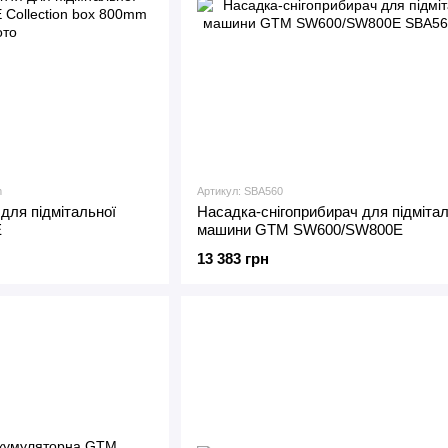
m
Артикул: SBA560
 для підмітальної
Насадка-снігоприбирач для підмітал
E
машини GTM SW600/SW800E
13 383 грн