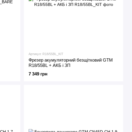
Артикул: R18/55BL_KIT
Фрезер акумуляторний безщітковий GTM
R18/55BL + АКБ і ЗП
7 349 грн