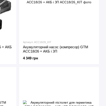
Артикул: ACC18/26_KIT
5 + АКБ
Акумуляторний насос (компресор) GTM
AСC18/26 + АКБ і ЗП
4 349 грн