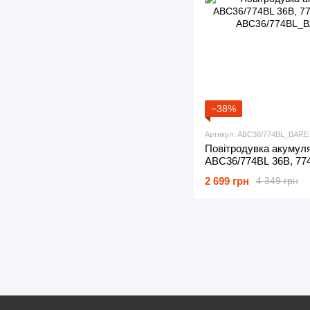
−38%
Артикул: ABC36/774BL_BAR
Повітродувка акумул
ABC36/774BL 36В, 774
2 699 грн
4 349 грн