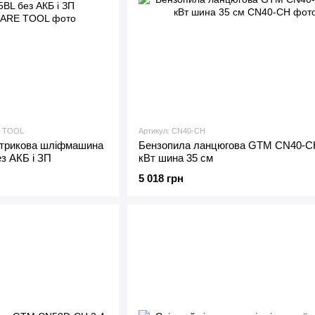
E TOOL
Артикул: CN40-CH
нтрикова шліфмашина
Бензопила ланцюгова GTM CN40-CH
з АКБ і ЗП
кВт шина 35 см
5 018 грн