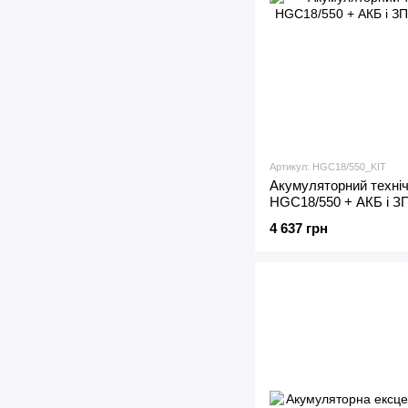
Артикул: HGC18/550_KIT
Акумуляторний техні
HGC18/550 + АКБ і З
4 637 грн