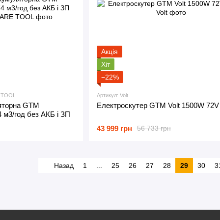
Акція
Хіт
−22%
E TOOL
Артикул: Volt
яторна GTM
Електроскутер GTM Volt 1500W 72V
 м3/год без АКБ і ЗП
43 999 грн
56 733 грн
Назад
1
...
25
26
27
28
29
30
3