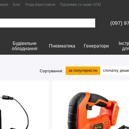
мація
Блог
Угода користувача
Підтримка та сервіс GTM
(097) 9
Будівельне
Інст
Пневматика
Генератори
обладнання
дл
за популярністю
спочатку деш
Сортування: