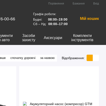
Порівняння
Бажання
Вхід
Графік роботи:
76-00-66
Мій кошик
Будні:
08:00–19:00
Сб – Нд:
08:00–17:00
рументи
Засоби
Комплекти
Аксесуари
я авто
захисту
інструментів
Відображення:
евше
спочатку дорожчі
за назвою