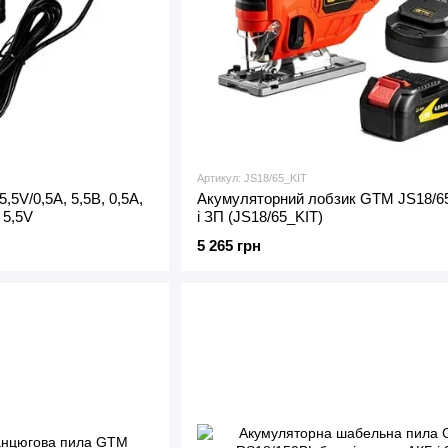
Артикул: JS18/65_KIT
,5V/0,5А, 5,5В, 0,5А,
Акумуляторний лобзик GTM JS18/6
 5,5V
і ЗП (JS18/65_KIT)
5 265 грн