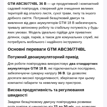
GTM ABC36/774BL 36 В
— це продуктивний і компактний
садовий повітродув, створений для очищення великих
територій від опалого листя, сухої трави, пилу та іншого
дрібного сміття. Потужний безщітковий двигун та
живлення від двох акумуляторів GTM 18 В забезпечують
тривалу автономну роботу та стабільну потужність у будь-
яких умовах. Модель ідеально підійде для приватних
ділянок, садів, парків, а також для комунальних служб, які
потребують мобільного і надійного інструменту.
Основні переваги GTM ABC36/774BL
Потужний двоакумуляторний привід
Для роботи повітродувка використовує
два стандартних
акумулятори GTM 18 В
, які підключаються послідовно,
забезпечуючи сумарну напругу
36 В
. Це дозволяє
досягати високої продуктивності, зберігаючи при цьому
компактні габарити та невелику вагу пристрою.
Висока продуктивність та регулювання
швидкості
Завдяки безщітковому двигуну повітродувка розвиває
потік повітря зі швидкістю від
23 до 50 м/с
, що дозволяє