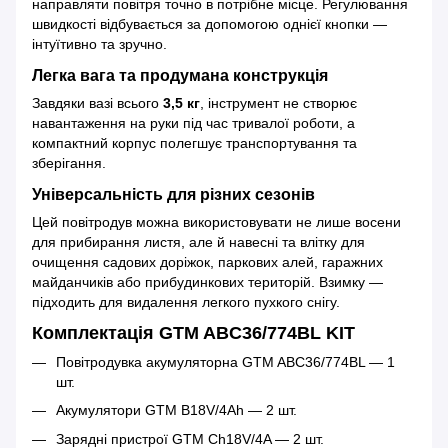
направляти повітря точно в потрібне місце. Регулювання
швидкості відбувається за допомогою однієї кнопки —
інтуїтивно та зручно.
Легка вага та продумана конструкція
Завдяки вазі всього
3,5 кг
, інструмент не створює
навантаження на руки під час тривалої роботи, а
компактний корпус полегшує транспортування та
зберігання.
Універсальність для різних сезонів
Цей повітродув можна використовувати не лише восени
для прибирання листя, але й навесні та влітку для
очищення садових доріжок, паркових алей, гаражних
майданчиків або прибудинкових територій. Взимку —
підходить для видалення легкого пухкого снігу.
Комплектація GTM ABC36/774BL KIT
Повітродувка акумуляторна GTM ABC36/774BL — 1
шт.
Акумулятори GTM B18V/4Ah — 2 шт.
Зарядні пристрої GTM Ch18V/4A — 2 шт.