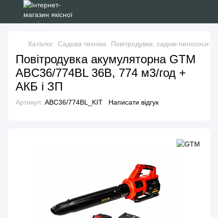
Каталог
Садова техніка
Повітродувки, садові пилососи
П
Повітродувка акумуляторна GTM
ABC36/774BL 36В, 774 м3/год +
АКБ і ЗП
Артикул:
ABC36/774BL_KIT
Написати відгук