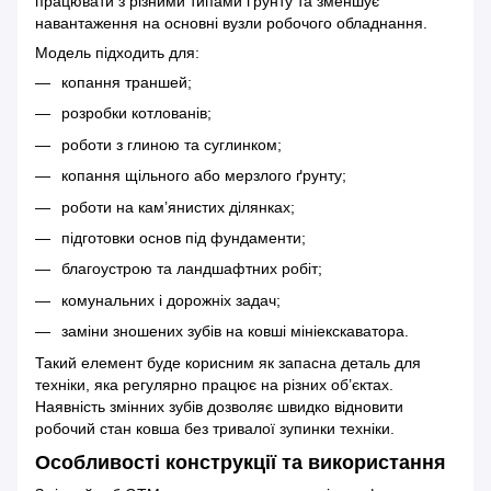
працювати з різними типами ґрунту та зменшує
навантаження на основні вузли робочого обладнання.
Модель підходить для:
копання траншей;
розробки котлованів;
роботи з глиною та суглинком;
копання щільного або мерзлого ґрунту;
роботи на кам’янистих ділянках;
підготовки основ під фундаменти;
благоустрою та ландшафтних робіт;
комунальних і дорожніх задач;
заміни зношених зубів на ковші мініекскаватора.
Такий елемент буде корисним як запасна деталь для
техніки, яка регулярно працює на різних об’єктах.
Наявність змінних зубів дозволяє швидко відновити
робочий стан ковша без тривалої зупинки техніки.
Особливості конструкції та використання