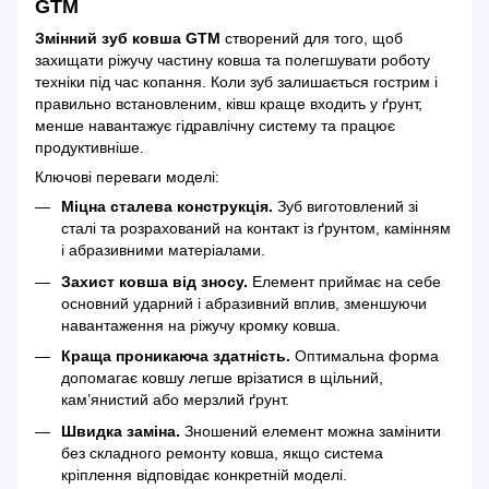
GTM
Змінний зуб ковша GTM
створений для того, щоб
захищати ріжучу частину ковша та полегшувати роботу
техніки під час копання. Коли зуб залишається гострим і
правильно встановленим, ківш краще входить у ґрунт,
менше навантажує гідравлічну систему та працює
продуктивніше.
Ключові переваги моделі:
Міцна сталева конструкція.
Зуб виготовлений зі
сталі та розрахований на контакт із ґрунтом, камінням
і абразивними матеріалами.
Захист ковша від зносу.
Елемент приймає на себе
основний ударний і абразивний вплив, зменшуючи
навантаження на ріжучу кромку ковша.
Краща проникаюча здатність.
Оптимальна форма
допомагає ковшу легше врізатися в щільний,
кам’янистий або мерзлий ґрунт.
Швидка заміна.
Зношений елемент можна замінити
без складного ремонту ковша, якщо система
кріплення відповідає конкретній моделі.