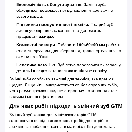
Економічність обслуговування.
Заміна зуба
обходиться дешевше, ніж відновлення або заміна
всього ковша.
Підтримка продуктивності техніки.
Гострий зуб
зменшує опір під час копання та допомагає
працювати швидше.
Компактні розміри.
Габарити
190×60×40 мм
роблять
елемент зручним для зберігання, транспортування та
заміни на об’єкті.
Невелика вага 1 кг.
Зуб легко перевозити як запасну
деталь і швидко встановлювати під час сервісу.
Змінні зуби особливо важливі для техніки, яка працює
щодня. Якщо ківш використовується без справних зубів,
його ріжуча кромка швидше стирається, а копання стає
важчим і менш ефективним.
Для яких робіт підходить змінний зуб GTM
Змінний зуб ковша для мініекскаваторів GTM
застосовується під час земляних робіт, де потрібне
активне заглиблення ковша в матеріал. Він допомагає