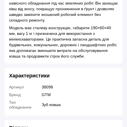
навісного обладнання під час земляних робіт. Він захищає
ківш від зносу, покращує проникнення в ґрунт і дозволяє
швидко замінити зношений робочий елемент без
складного ремонту.
Модель має сталеву конструкцію, габарити 190×60×40
мм, вагу 1 кг і призначена для використання з
мініекскаваторами. Це практична запасна деталь для
будівельних, комунальних, дорожніх і ландшафтних робіт,
яка допомагає зменшити витрати на обслуговування
ковша та продовжити строк його служби.
Характеристики
Артикул
38098
Бренд
GTM
Тип
Зуб ковша
обладнання