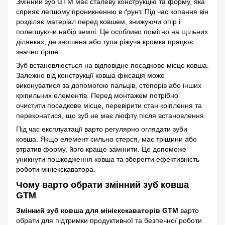
Змінний зуб GTM має сталеву конструкцію та форму, яка
сприяє легшому проникненню в ґрунт. Під час копання він
розділяє матеріал перед ковшем, знижуючи опір і
полегшуючи набір землі. Це особливо помітно на щільних
ділянках, де зношена або тупа ріжуча кромка працює
значно гірше.
Зуб встановлюється на відповідне посадкове місце ковша.
Залежно від конструкції ковша фіксація може
виконуватися за допомогою пальців, стопорів або інших
кріпильних елементів. Перед монтажем потрібно
очистити посадкове місце, перевірити стан кріплення та
переконатися, що зуб не має люфту після встановлення.
Під час експлуатації варто регулярно оглядати зуби
ковша. Якщо елемент сильно стерся, має тріщини або
втратив форму, його краще замінити. Це допоможе
уникнути пошкодження ковша та зберегти ефективність
роботи мініекскаватора.
Чому варто обрати змінний зуб ковша
GTM
Змінний зуб ковша для мініекскаваторів GTM
варто
обрати для підтримки продуктивної та безпечної роботи