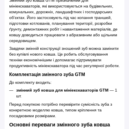
Змінний зуб ковша GTM призначений для
мініекскаваторів, які використовуються на будівельних,
комунальних, дорожніх, ландшафтних і господарських
об’єктах. Його застосовують під час копання траншей,
підготовки котлованів, планування території, розробки
ґрунту, демонтажних робіт і навантаження матеріалів, де
ковшу доводиться працювати з абразивним або щільним
середовищем.
Завдяки змінній конструкції зношений зуб можна замінити
без купівлі нового ковша. Це робить обслуговування
техніки економічнішим і допомагає підтримувати
продуктивність мініекскаватора під час регулярної роботи.
Комплектація змінного зуба GTM
До комплекту входить:
змінний зуб ковша для мініекскаваторів GTM
— 1
шт.
Перед покупкою потрібно перевірити сумісність зуба з
конкретною моделлю ковша, типом кріплення та
посадковими розмірами.
Основні переваги змінного зуба ковша