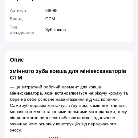
Артикул
38098
Бренд
GTM
Тип
Зуб ковша
обладнання
Опис
змінного зуба ковша для мініекскаваторів
GTM
— це витратний робочий елемент для ковша
мініекскаватора, який встановлюється на ріжучу кромку та
бере на себе основне навантаження під час копання.
Саме зуб першим контактує з ґрунтом, камінням, глиною,
мерзлою землею та іншими щільними матеріалами, тому
він допомагає легше заглиблювати ківш і одночасно
захищає його основну конструкцію від передчасного
зносу.