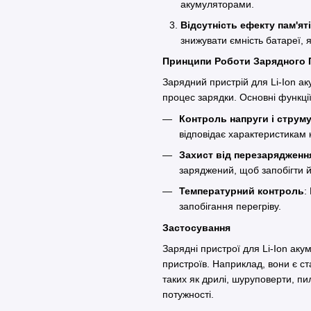
акумуляторами.
Відсутність ефекту пам'яті
знижувати ємність батареї,
Принципи Роботи Зарядного
Зарядний пристрій для Li-Ion ак
процес зарядки. Основні функц
Контроль напруги і струм
відповідає характеристикам
Захист від перезарядженн
заряджений, щоб запобігти
Температурний контроль
:
запобігання перегріву.
Застосування
Зарядні пристрої для Li-Ion аку
пристроїв. Наприклад, вони є с
таких як дрилі, шуруповерти, пил
потужності.