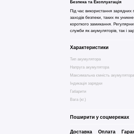
Безпека та Експлуатація
Під час використання зарядних 
заходів безпеки, таких як уникн
короткого замикання. Регулярни
служби як акумуляторів, так і з
Характеристики
Тип акумулятора
Напруга акумулятора
Максимальна ємність акумулятора
Індикація зарядки
Габарити
Вага (кг.)
Поширити у соцмережах
Доставка
Оплата
Гара