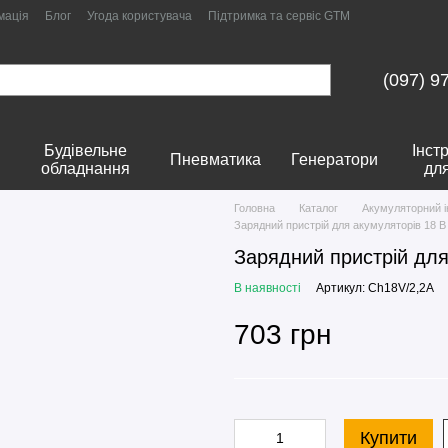
мація
Блог
Угода користувача
Підтримка та сервіс GTM
(097) 9
Будівельне
Інст
Пневматика
Генератори
обладнання
дл
Головна
Каталог
Акумуляторний 
Зарядний пристрій для акумуляторів 18 
Зарядний пристрій дл
В наявності
Артикул: Ch18V/2,2А
703 грн
Купити