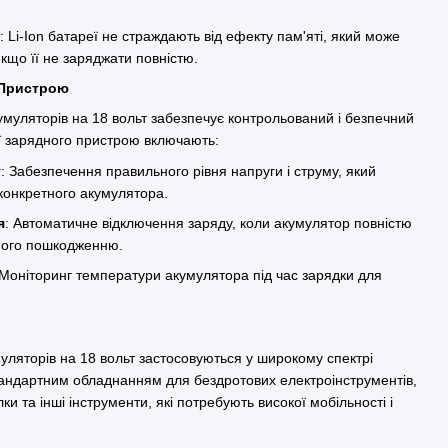
: Li-Ion батареї не страждають від ефекту пам'яті, який може
 якщо її не заряджати повністю.
 Пристрою
умуляторів на 18 вольт забезпечує контрольований і безпечний
ії зарядного пристрою включають:
у
: Забезпечення правильного рівня напруги і струму, який
 конкретного акумулятора.
я
: Автоматичне відключення заряду, коли акумулятор повністю
 його пошкодженню.
 Моніторинг температури акумулятора під час зарядки для
муляторів на 18 вольт застосовуються у широкому спектрі
тандартним обладнанням для бездротових електроінструментів,
ки та інші інструменти, які потребують високої мобільності і