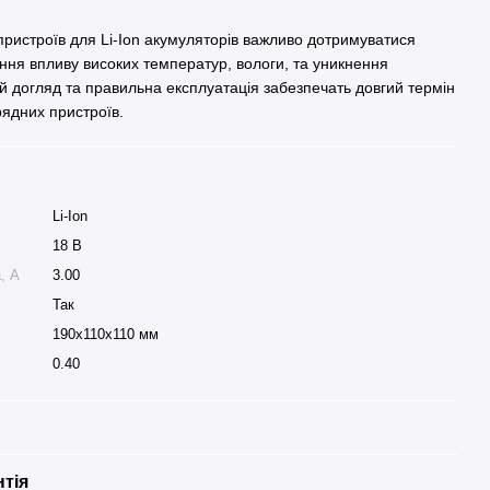
пристроїв для Li-Ion акумуляторів важливо дотримуватися
ення впливу високих температур, вологи, та уникнення
й догляд та правильна експлуатація забезпечать довгий термін
арядних пристроїв.
Li-Ion
18 В
, A
3.00
Так
190x110x110 мм
0.40
нтія