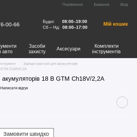
Порівняння
Бажання
Вхід
Будні:
08:00–19:00
76-00-66
Мій кошик
Сб – Нд:
08:00–17:00
рументи
Засоби
Комплекти
Аксесуари
я авто
захисту
інструментів
інструмент
Зарядні пристрої для акумуляторів
В GTM Ch18V/2,2А
я акумуляторів 18 В GTM Ch18V/2,2А
Написати відгук
Замовити швидко