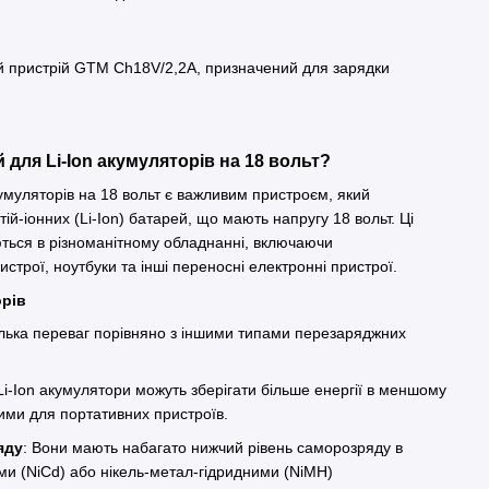
й пристрій GTM Ch18V/2,2А, призначений для зарядки
 для Li-Ion акумуляторів на 18 вольт?
кумуляторів на 18 вольт є важливим пристроєм, який
ій-іонних (Li-Ion) батарей, що мають напругу 18 вольт. Ці
ться в різноманітному обладнанні, включаючи
истрої, ноутбуки та інші переносні електронні пристрої.
орів
кілька переваг порівняно з іншими типами перезаряджних
 Li-Ion акумулятори можуть зберігати більше енергії в меншому
ьними для портативних пристроїв.
яду
: Вони мають набагато нижчий рівень саморозряду в
ими (NiCd) або нікель-метал-гідридними (NiMH)