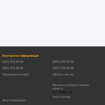
Контактна інформація
(097) 976-00-66
(097) 976-00-66
(093) 976-00-66
(097) 976-00-66
i@instr.com.ua
Передзвонити вам?
Магазин в м.Обухів, Київска
область:
вул. Піщана 1Б
Мапа проїзду
Ми в соцмережах