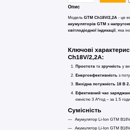
Опис
Модель
GTM Ch18V/2,2А
- це е
акумуляторів GTM з напругою
світлодіодної індикації
, яка 
Ключові характери
Ch18V/2,2А:
Простота
та
зручність
у в
Енергоефективність
з пот
Вихідна потужність 18 В 2
Ефективний час заряджан
ємністю 3 А*год – за 1.5 го
Сумісність
Акумулятор Li-Ion GTM B18V
Акумулятор Li-Ion GTM B18