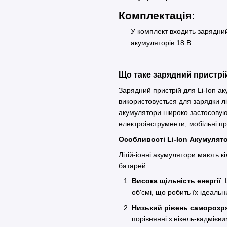
Комплектація:
У комплект входить зарядни
акумуляторів 18 В.
Що таке зарядний пристрій
Зарядний пристрій для Li-Ion а
використовується для зарядки літ
акумулятори широко застосовую
електроінструменти, мобільні пр
Особливості Li-Ion Акумулят
Літій-іонні акумулятори мають 
батарей:
Висока щільність енергії
:
об'ємі, що робить їх ідеал
Низький рівень саморозр
порівнянні з нікель-кадмієв