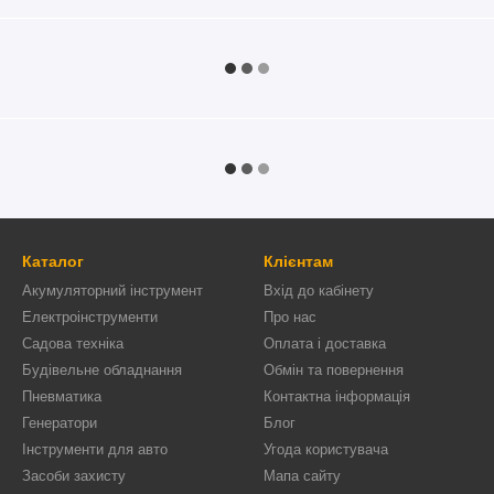
Каталог
Клієнтам
Акумуляторний інструмент
Вхід до кабінету
Електроінструменти
Про нас
Садова техніка
Оплата і доставка
Будівельне обладнання
Обмін та повернення
Пневматика
Контактна інформація
Генератори
Блог
Інструменти для авто
Угода користувача
Засоби захисту
Мапа сайту