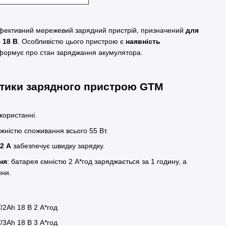
фективний мережевий зарядний пристрій, призначений
для
 18 В
. Особливістю цього пристрою є
наявність
інформує про стан заряджання акумулятора.
стики зарядного пристрою GTM
икористанні.
ужністю споживання всього 55 Вт.
.2 А
забезпечує швидку зарядку.
ня
: батарея ємністю 2 А*год заряджається за 1 годину, а
дини.
/2Аh 18 В 2 А*год
V/3Аh 18 В 3 А*год