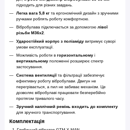
підходить для різних завдань.
Легка вага 5,8 кг
та ергономічний дизайн з зручними
ручками роблять роботу комфортною.
Вібробулава підключається за допомогою
лівої
різьби М36x2
.
Ударостійкий корпус з поліаміду
витримує суворі
умови експлуатації.
Можливість роботи в
горизонтальному
і
вертикальному
положенні розширює спектр
застосування.
Система вентиляції
та фільтрації забезпечує
ефективну роботу вібробулави. Двигун не
перегрівається, а пил не забиває механізм. Це
дозволяє вібробулаві працювати безперебійно
протягом тривалого часу.
Зручний наплічний ремінь входить до комплекту
для зручного транспортування.
Комплектація
Глибинний вібратор GTM X-MAN