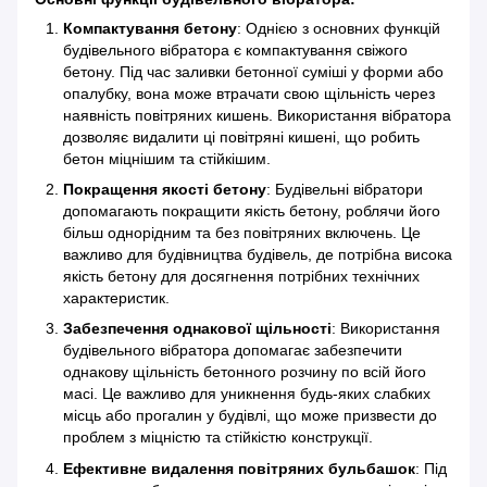
Компактування бетону
: Однією з основних функцій
будівельного вібратора є компактування свіжого
бетону. Під час заливки бетонної суміші у форми або
опалубку, вона може втрачати свою щільність через
наявність повітряних кишень. Використання вібратора
дозволяє видалити ці повітряні кишені, що робить
бетон міцнішим та стійкішим.
Покращення якості бетону
: Будівельні вібратори
допомагають покращити якість бетону, роблячи його
більш однорідним та без повітряних включень. Це
важливо для будівництва будівель, де потрібна висока
якість бетону для досягнення потрібних технічних
характеристик.
Забезпечення однакової щільності
: Використання
будівельного вібратора допомагає забезпечити
однакову щільність бетонного розчину по всій його
масі. Це важливо для уникнення будь-яких слабких
місць або прогалин у будівлі, що може призвести до
проблем з міцністю та стійкістю конструкції.
Ефективне видалення повітряних бульбашок
: Під