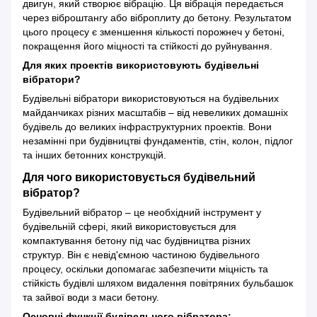
двигун, який створює вібрацію. Ця вібрація передається
через віброштангу або віброплиту до бетону. Результатом
цього процесу є зменшення кількості порожнеч у бетоні,
покращення його міцності та стійкості до руйнування.
Для яких проектів використовують будівельні
вібратори?
Будівельні вібратори використовуються на будівельних
майданчиках різних масштабів – від невеликих домашніх
будівель до великих інфраструктурних проектів. Вони
незамінні при будівництві фундаментів, стін, колон, підлог
та інших бетонних конструкцій.
Для чого використовується будівельний
вібратор?
Будівельний вібратор – це необхідний інструмент у
будівельній сфері, який використовується для
компактування бетону під час будівництва різних
структур. Він є невід'ємною частиною будівельного
процесу, оскільки допомагає забезпечити міцність та
стійкість будівлі шляхом видалення повітряних бульбашок
та зайвої води з маси бетону.
Основні функції будівельного вібратора: