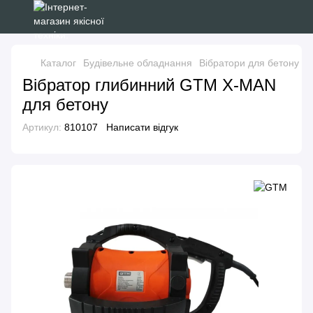
Каталог
Будівельне обладнання
Вібратори для бетону
В
Вібратор глибинний GTM X-MAN
для бетону
Артикул:
810107
Написати відгук