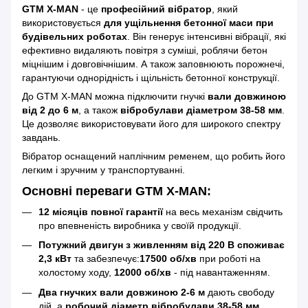
GTM X-MAN
- це
професійний вібратор
, який
використовується
для ущільнення бетонної маси при
будівельних роботах
. Він генерує інтенсивні вібрації, які
ефективно видаляють повітря з суміші, роблячи бетон
міцнішим і довговічнішим. А також заповнюють порожнечі,
гарантуючи однорідність і щільність бетонної конструкції.
До GTM X-MAN можна підключити гнучкі
вали довжиною
від 2 до 6 м
, а також
вібробулави діаметром 38-58 мм
.
Це дозволяє використовувати його для широкого спектру
завдань.
Вібратор оснащений наплічним ременем, що робить його
легким і зручним у транспортуванні.
Основні переваги GTM X-MAN:
12 місяців повної гарантії
на весь механізм свідчить
про впевненість виробника у своїй продукції.
Потужний двигун з живленням від 220 В споживає
2,3 кВт
та забезпечує:
17500 об/хв
при роботі на
холостому ходу,
12000 об/хв
- під навантаженням.
Два гнучких вали довжиною 2-6 м
дають свободу
дій, а
робочий діаметр вібробулави 38-58 мм