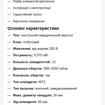
Набір елементів кріплення
Інструкція з експлуатації
Гарантійний талон
Картонне пакування
Основні характеристики
Тип:
настільний свердлильний верстат
Клас:
побутовий
Живлення:
від мережі 230 В
Потужність:
0,375 кВт
Кількість швидкостей:
12
Діапазон обертів:
300–2550 об/хв
Контроль обертів:
так
Тип шпинделя:
MT2
Тип патрона:
конічний, швидкозажимний
Макс. діаметр свердла:
16 мм
Хід шпинделя:
65 мм