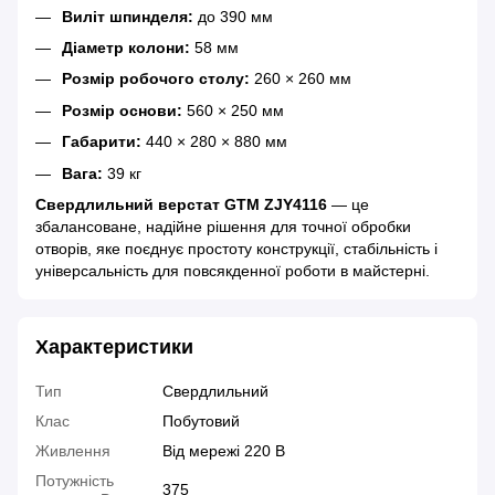
Виліт шпинделя:
до 390 мм
Діаметр колони:
58 мм
Розмір робочого столу:
260 × 260 мм
Розмір основи:
560 × 250 мм
Габарити:
440 × 280 × 880 мм
Вага:
39 кг
Свердлильний верстат GTM ZJY4116
— це
збалансоване, надійне рішення для точної обробки
отворів, яке поєднує простоту конструкції, стабільність і
універсальність для повсякденної роботи в майстерні.
Характеристики
Тип
Свердлильний
Клас
Побутовий
Живлення
Від мережі 220 В
Потужність
375