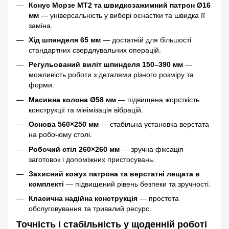
Конус Морзе MT2 та швидкозажимний патрон Ø16
мм
— універсальність у виборі оснастки та швидка її
заміна.
Хід шпинделя 65 мм
— достатній для більшості
стандартних свердлувальних операцій.
Регульований виліт шпинделя 150–390 мм
—
можливість роботи з деталями різного розміру та
форми.
Масивна колона Ø58 мм
— підвищена жорсткість
конструкції та мінімізація вібрацій.
Основа 560×250 мм
— стабільна установка верстата
на робочому столі.
Робочий стіл 260×260 мм
— зручна фіксація
заготовок і допоміжних пристосувань.
Захисний кожух патрона та верстатні лещата в
комплекті
— підвищений рівень безпеки та зручності.
Класична надійна конструкція
— простота
обслуговування та тривалий ресурс.
Точність і стабільність у щоденній роботі