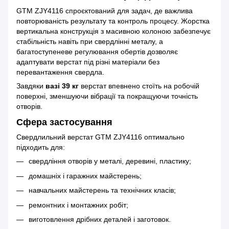
GTM ZJY4116 спроєктований для задач, де важлива
повторюваність результату та контроль процесу. Жорстка
вертикальна конструкція з масивною колоною забезпечує
стабільність навіть при свердлінні металу, а
багатоступеневе регулювання обертів дозволяє
адаптувати верстат під різні матеріали без
перевантаження свердла.
Завдяки
вазі 39 кг
верстат впевнено стоїть на робочій
поверхні, зменшуючи вібрації та покращуючи точність
отворів.
Сфера застосування
Свердлильний верстат GTM ZJY4116 оптимально
підходить для:
свердління отворів у металі, деревині, пластику;
домашніх і гаражних майстерень;
навчальних майстерень та технічних класів;
ремонтних і монтажних робіт;
виготовлення дрібних деталей і заготовок.