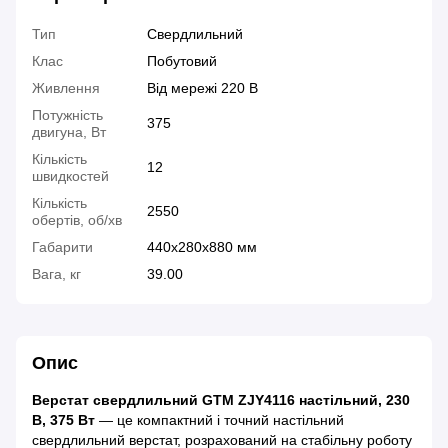
Тип
Свердлильний
Клас
Побутовий
Живлення
Від мережі 220 В
Потужність
375
двигуна, Вт
Кількість
12
швидкостей
Кількість
2550
обертів, об/хв
Габарити
440x280x880 мм
Вага, кг
39.00
Опис
Верстат свердлильний GTM ZJY4116 настільний, 230
В, 375 Вт
— це компактний і точний настільний
свердлильний верстат, розрахований на стабільну роботу