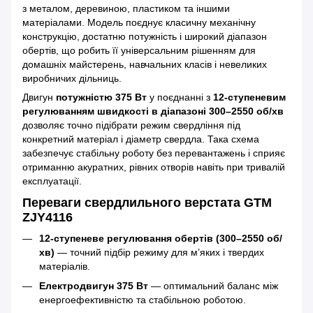
з металом, деревиною, пластиком та іншими
матеріалами. Модель поєднує класичну механічну
конструкцію, достатню потужність і широкий діапазон
обертів, що робить її універсальним рішенням для
домашніх майстерень, навчальних класів і невеликих
виробничих дільниць.
Двигун
потужністю 375 Вт
у поєднанні з
12-ступеневим
регулюванням швидкості в діапазоні 300–2550 об/хв
дозволяє точно підібрати режим свердління під
конкретний матеріал і діаметр свердла. Така схема
забезпечує стабільну роботу без перевантажень і сприяє
отриманню акуратних, рівних отворів навіть при тривалій
експлуатації.
Переваги свердлильного верстата GTM
ZJY4116
12-ступеневе регулювання обертів (300–2550 об/
хв)
— точний підбір режиму для м’яких і твердих
матеріалів.
Електродвигун 375 Вт
— оптимальний баланс між
енергоефективністю та стабільною роботою.