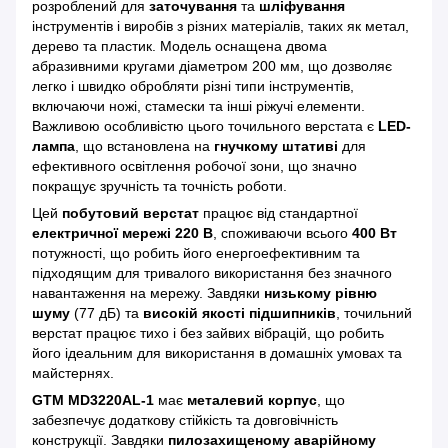
розроблений для
заточування
та
шліфування
інструментів і виробів з різних матеріалів, таких як метал,
дерево та пластик. Модель оснащена двома
абразивними кругами діаметром 200 мм, що дозволяє
легко і швидко обробляти різні типи інструментів,
включаючи ножі, стамески та інші ріжучі елементи.
Важливою особливістю цього точильного верстата є
LED-
лампа
, що встановлена на
гнучкому штативі
для
ефективного освітлення робочої зони, що значно
покращує зручність та точність роботи.
Цей
побутовий верстат
працює від стандартної
електричної мережі 220 В
, споживаючи всього
400 Вт
потужності, що робить його енергоефективним та
підходящим для тривалого використання без значного
навантаження на мережу. Завдяки
низькому рівню
шуму
(77 дБ) та
високій якості підшипників
, точильний
верстат працює тихо і без зайвих вібрацій, що робить
його ідеальним для використання в домашніх умовах та
майстернях.
GTM MD3220AL-1
має
металевий корпус
, що
забезпечує додаткову стійкість та довговічність
конструкції. Завдяки
пилозахищеному аварійному