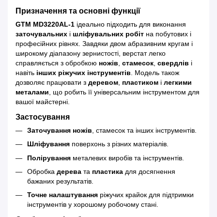
Призначення та основні функції
GTM MD3220AL-1
ідеально підходить для виконання
заточувальних
і
шліфувальних робіт
на побутових і
професійних рівнях. Завдяки двом абразивним кругам і
широкому діапазону зернистості, верстат легко
справляється з обробкою
ножів
,
стамесок
,
свердлів
і
навіть
інших ріжучих інструментів
. Модель також
дозволяє працювати з
деревом
,
пластиком
і
легкими
металами
, що робить її універсальним інструментом для
вашої майстерні.
Застосування
Заточування ножів
, стамесок та інших інструментів.
Шліфування
поверхонь з різних матеріалів.
Полірування
металевих виробів та інструментів.
Обробка
дерева
та
пластика
для досягнення
бажаних результатів.
Точне налаштування
ріжучих крайок для підтримки
інструментів у хорошому робочому стані.