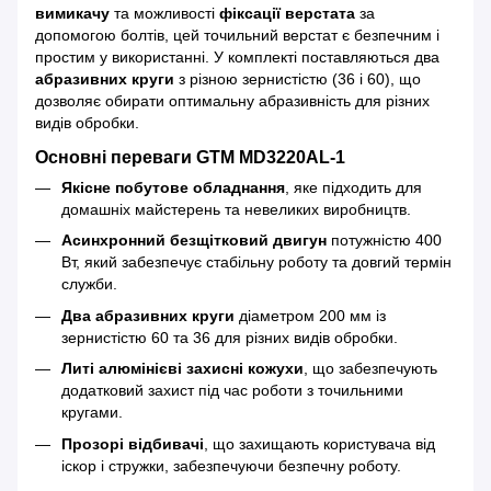
вимикачу
та можливості
фіксації верстата
за
допомогою болтів, цей точильний верстат є безпечним і
простим у використанні. У комплекті поставляються два
абразивних круги
з різною зернистістю (36 і 60), що
дозволяє обирати оптимальну абразивність для різних
видів обробки.
Основні переваги
GTM MD3220AL-1
Якісне побутове обладнання
, яке підходить для
домашніх майстерень та невеликих виробництв.
Асинхронний безщітковий двигун
потужністю 400
Вт, який забезпечує стабільну роботу та довгий термін
служби.
Два абразивних круги
діаметром 200 мм із
зернистістю 60 та 36 для різних видів обробки.
Литі алюмінієві захисні кожухи
, що забезпечують
додатковий захист під час роботи з точильними
кругами.
Прозорі відбивачі
, що захищають користувача від
іскор і стружки, забезпечуючи безпечну роботу.