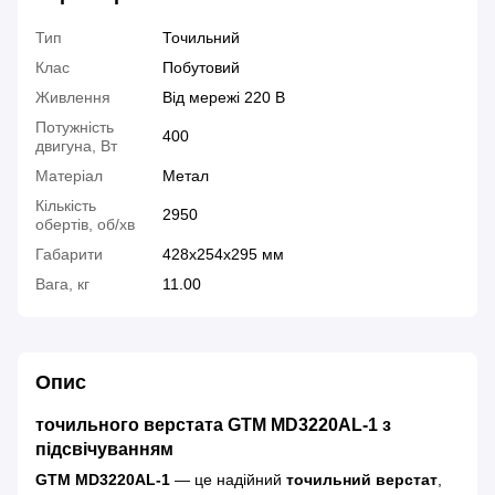
Тип
Точильний
Клас
Побутовий
Живлення
Від мережі 220 В
Потужність
400
двигуна, Вт
Матеріал
Метал
Кількість
2950
обертів, об/хв
Габарити
428x254x295 мм
Вага, кг
11.00
Опис
точильного верстата
GTM MD3220AL-1 з
підсвічуванням
GTM MD3220AL-1
— це надійний
точильний верстат
,