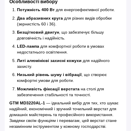
Особливості вибору
Потужність 400 Вт
для енергоефективної роботи.
Два абразивних круга
для різних видів обробки
(зернистість 60 і 36).
Безщітковий двигун
, що забезпечує більшу
довговічність і надійність.
LED-лампа
для комфортної роботи в умовах
недостатнього освітлення.
Литі алюмінієві захисні кожухи
для надійного
захисту.
Низький рівень шуму і вібрації
, що створює
комфортні умови для роботи.
Можливість фіксації верстата
на столі для
забезпечення стабільності та точності.
GTM MD3220AL-1
— ідеальний вибір для тих, хто шукає
надійний, економічний і зручний точильний верстат для
домашніх майстерень та професійного використання.
Завдяки своїм функціям і перевагам, цей верстат стане
незамінним інструментом у кожному господарстві.