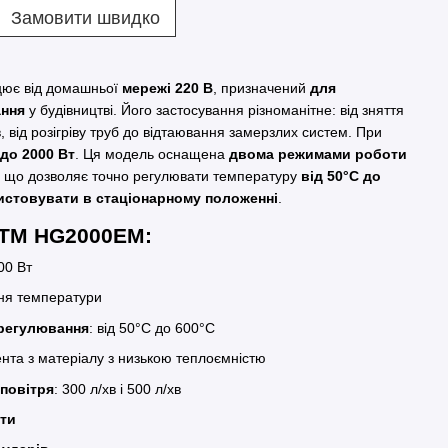
Замовити швидко
цює від домашньої
мережі 220 В
, призначений
для
ання
у будівництві. Його застосування різноманітне: від зняття
 від розігріву труб до відтаювання замерзлих систем. При
до 2000 Вт
. Ця модель оснащена
двома режимами роботи
, що дозволяє точно регулювати температуру
від 50°C до
истовувати в стаціонарному положенні
.
 GTM HG2000EM:
000 Вт
ня температури
 регулювання
: від 50°C до 600°C
нта з матеріалу з низькою теплоємністю
повітря
: 300 л/хв і 500 л/хв
ти