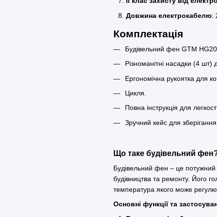
II клас захисту від елект
Довжина електрокабелю
:
Комплектація
Будівельний фен GTM HG2
Різноманітні насадки (4 шт)
Ергономічна рукоятка для к
Цикля.
Повна інструкція для легкос
Зручний кейс для зберіганн
Що таке будівельний фен
Будівельний фен – це потужний 
будівництва та ремонту. Його го
температура якого може регулю
Основні функції та застосув