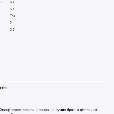
ів
600
500
Так
2
2.7
нтія
лопці переспросили я поняв шо лучше брать з дісплейом.