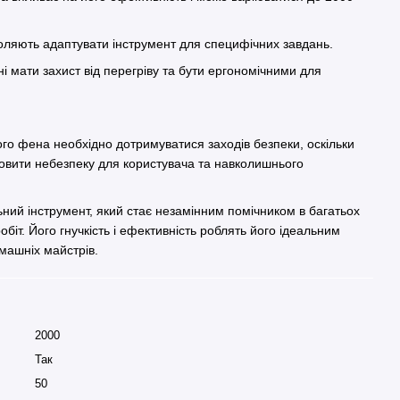
зволяють адаптувати інструмент для специфічних завдань.
ні мати захист від перегріву та бути ергономічними для
ого фена необхідно дотримуватися заходів безпеки, оскільки
овити небезпеку для користувача та навколишнього
ьний інструмент, який стає незамінним помічником в багатьох
біт. Його гнучкість і ефективність роблять його ідеальним
машніх майстрів.
2000
Так
50