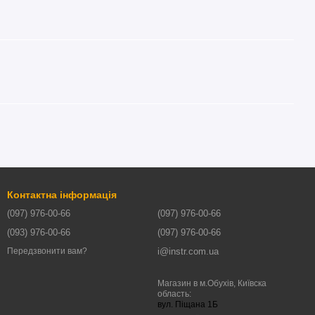
Контактна інформація
(097) 976-00-66
(097) 976-00-66
(093) 976-00-66
(097) 976-00-66
i@instr.com.ua
Передзвонити вам?
Магазин в м.Обухів, Київска
область:
вул. Піщана 1Б