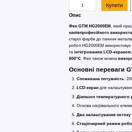
Купити
Опис
Фен GTM HG2000EM
, який пра
напівпрофесійного використ
старої фарби до паяння металів,
роботі HG2000EM використовує
та
інтегрованим LCD-екраном
600°C
. Фен також можна
викор
Основні переваги
Споживана потужність
: 2
LCD-екран
для налаштуван
Діапазон температурного
Основа нагрівального елеме
Два налаштування потоку 
Стаціонарний режим робо