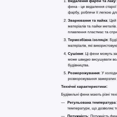
Видалення фарби та лаку
фена - це видалення старої
фарбу, роблячи її легкою д
Зварювання та пайка
: Цей
матеріалів та пайки металі
плавлення пластмас та спр
Термозбіжна ізоляція
: Буд
матеріалів, які використову
Сушіння
: Ці фени можуть з
може швидко висушувати вол
будівництва.
Розморожування
: У холод
розморожування замерзлих 
Технічні характеристики:
Будівельні фени мають різні тех
Регульована температура
температури, що дозволяє т
Потужність
: Потужність фе