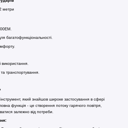
роударів
 2 метри
000EM.
 для багатофункціональності.
омфорту.
ті використання.
я та транспортування.
?
інструмент, який знайшов широке застосування в сфері
ловна функція - це створення потоку гарячого повітря,
ватися залежно від потреби.
ання: