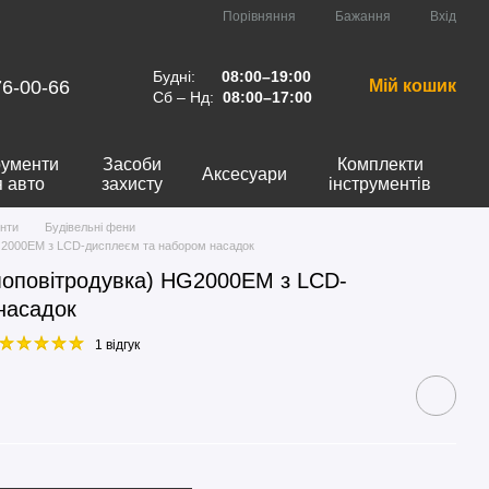
Порівняння
Бажання
Вхід
Будні:
08:00–19:00
76-00-66
Мій кошик
Сб – Нд:
08:00–17:00
рументи
Засоби
Комплекти
Аксесуари
я авто
захисту
інструментів
нти
Будівельні фени
G2000EM з LCD-дисплеєм та набором насадок
моповітродувка) HG2000EM з LCD-
насадок
1 відгук