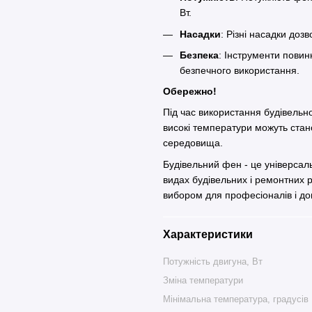
Вт.
Насадки
: Різні насадки до
Безпека
: Інструменти повин
безпечного використання.
Обережно!
Під час використання будівельн
високі температури можуть стан
середовища.
Будівельний фен - це універсал
видах будівельних і ремонтних ро
вибором для професіоналів і до
Характеристики
Потужність двигуна, Вт
Зміна температури
Мінімальна температура, градусів