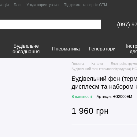
мація
Блог
Угода користувача
Підтримка та сервіс GTM
(097) 9
Будівельне
Інст
Пневматика
Генератори
обладнання
дл
Головна
Каталог
Електроінструме
Будівельний фен (термоповітродувка) H
Будівельний фен (тер
дисплеєм та набором 
В наявності
Артикул: HG2000EM
1 960 грн