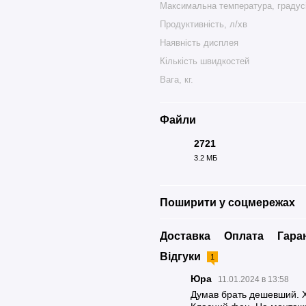
Максимальна температура, градус
Продуктивність, л/хв
Наявність дисплея
Кількість швидкостей
Вага, кг.
Файли
2721
3.2 МБ
PDF
Поширити у соцмережах
Доставка
Оплата
Гара
Відгуки
1
Юра
11.01.2024 в 13:58
Думав брать дешевший. Х