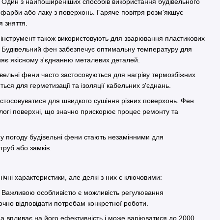
: Один з найпоширеніших способів використання будівельного
 фарби або лаку з поверхонь. Гаряче повітря розм'якшує
ля зняття.
 інструмент також використовують для зварювання пластикових
в. Будівельний фен забезпечує оптимальну температуру для
ияє якісному з'єднанню металевих деталей.
івельні фени часто застосовуються для нагріву термозбіжних
ються для герметизації та ізоляції кабельних з'єднань.
астосовуватися для швидкого сушіння різних поверхонь. Фен
огі поверхні, що значно прискорює процес ремонту та
ну погоду будівельні фени стають незамінними для
труб або замків.
нічні характеристики, але деякі з них є ключовими:
: Важливою особливістю є можливість регулювання
очно відповідати потребам конкретної роботи.
на впливає на його ефективність і може варіюватися до 2000