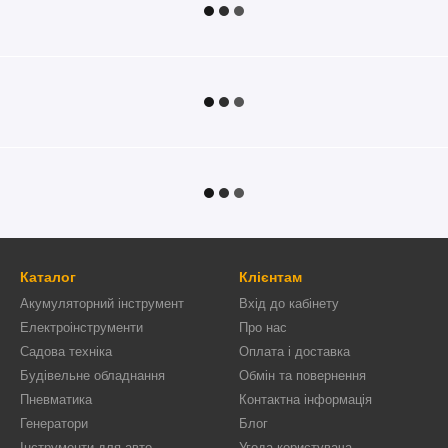
Каталог
Клієнтам
Акумуляторний інструмент
Вхід до кабінету
Електроінструменти
Про нас
Садова техніка
Оплата і доставка
Будівельне обладнання
Обмін та повернення
Пневматика
Контактна інформація
Генератори
Блог
Інструменти для авто
Угода користувача