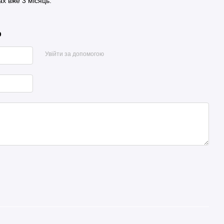
х вже 3 місяць.
р
Увійти за допомогою