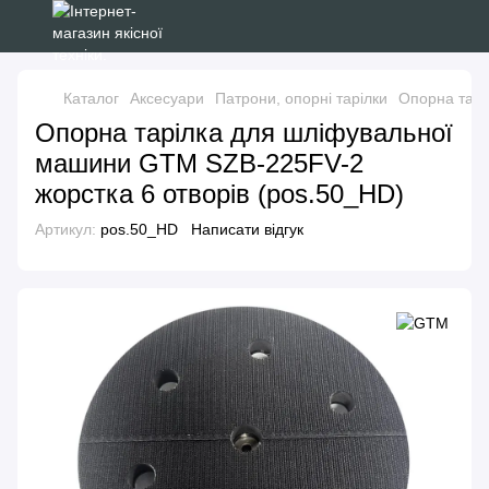
Каталог
Аксесуари
Патрони, опорні тарілки
Опорна тарі
Опорна тарілка для шліфувальної
машини GTM SZB-225FV-2
жорстка 6 отворів (pos.50_HD)
Артикул:
pos.50_HD
Написати відгук