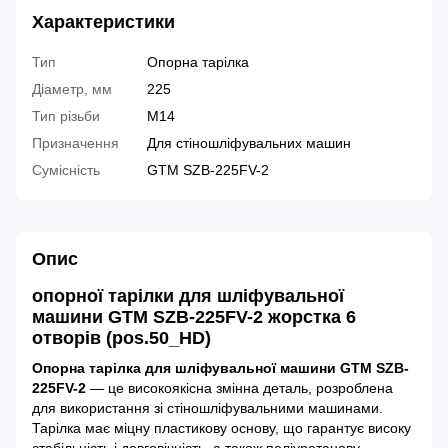
Характеристики
Тип
Опорна тарілка
Діаметр, мм
225
Тип різьби
М14
Призначення
Для стіношліфувальних машин
Сумісність
GTM SZB-225FV-2
Опис
опорної тарілки для шліфувальної
машини GTM SZB-225FV-2 жорстка 6
отворів (pos.50_HD)
Опорна тарілка для шліфувальної машини GTM SZB-
225FV-2
— це високоякісна змінна деталь, розроблена
для використання зі стіношліфувальними машинами.
Тарілка має міцну пластикову основу, що гарантує високу
стабільність і довговічність, а також поліуретанову