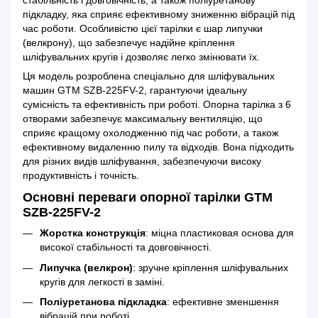
підкладку, яка сприяє ефективному зниженню вібрацій під
час роботи. Особливістю цієї тарілки є шар липучки
(велкрону), що забезпечує надійне кріплення
шліфувальних кругів і дозволяє легко змінювати їх.
Ця модель розроблена спеціально для шліфувальних
машин GTM SZB-225FV-2, гарантуючи ідеальну
сумісність та ефективність при роботі. Опорна тарілка з 6
отворами забезпечує максимальну вентиляцію, що
сприяє кращому охолодженню під час роботи, а також
ефективному видаленню пилу та відходів. Вона підходить
для різних видів шліфування, забезпечуючи високу
продуктивність і точність.
Основні переваги опорної тарілки GTM
SZB-225FV-2
Жорстка конструкція
: міцна пластиковая основа для
високої стабільності та довговічності.
Липучка (велкрон)
: зручне кріплення шліфувальних
кругів для легкості в заміні.
Поліуретанова підкладка
: ефективне зменшення
вібрацій при роботі.