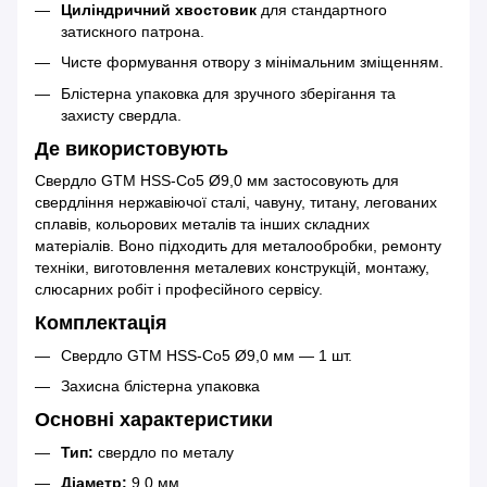
Циліндричний хвостовик
для стандартного
затискного патрона.
Чисте формування отвору з мінімальним зміщенням.
Блістерна упаковка для зручного зберігання та
захисту свердла.
Де використовують
Свердло GTM HSS-Co5 Ø9,0 мм застосовують для
свердління нержавіючої сталі, чавуну, титану, легованих
сплавів, кольорових металів та інших складних
матеріалів. Воно підходить для металообробки, ремонту
техніки, виготовлення металевих конструкцій, монтажу,
слюсарних робіт і професійного сервісу.
Комплектація
Свердло GTM HSS-Co5 Ø9,0 мм — 1 шт.
Захисна блістерна упаковка
Основні характеристики
Тип:
свердло по металу
Діаметр:
9,0 мм