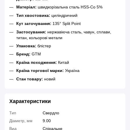
Матеріал:
швидкорізальна сталь HSS-Co 5%
Тип хвостовика:
циліндричний
Кут заточування:
135° Split Point
Застосування:
нержавіюча сталь, чавун, сплави,
титан, кольорові метали
Упаковка:
блістер
Бренд:
GTM
Країна походження:
Китай
Країна торгової марки:
Україна
Стан товару:
новий
Характеристики
Тип
Свердло
Діаметр, мм
9.00
Вид
Спіральне