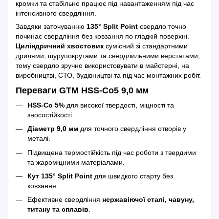
кромки та стабільно працює під навантаженням під час
інтенсивного свердління.
Завдяки заточуванню
135° Split Point
свердло точно
починає свердління без ковзання по гладкій поверхні.
Циліндричний хвостовик
сумісний зі стандартними
дрилями, шурупокрутами та свердлильними верстатами,
тому свердло зручно використовувати в майстерні, на
виробництві, СТО, будівництві та під час монтажних робіт.
Переваги GTM HSS-Co5 9,0 мм
HSS-Co 5%
для високої твердості, міцності та
зносостійкості.
Діаметр 9,0 мм
для точного свердління отворів у
металі.
Підвищена термостійкість під час роботи з твердими
та жароміцними матеріалами.
Кут 135° Split Point
для швидкого старту без
ковзання.
Ефективне свердління
нержавіючої сталі, чавуну,
титану та сплавів
.