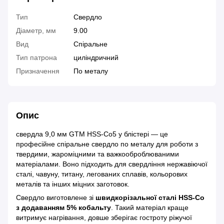
Тип
Свердло
Діаметр, мм
9.00
Вид
Спіральне
Тип патрона
циліндричний
Призначення
По металу
Опис
свердла 9,0 мм GTM HSS-Co5 у блістері — це
професійне спіральне свердло по металу для роботи з
твердими, жароміцними та важкооброблюваними
матеріалами. Воно підходить для свердління нержавіючої
сталі, чавуну, титану, легованих сплавів, кольорових
металів та інших міцних заготовок.
Свердло виготовлене зі
швидкорізальної сталі HSS-Co
з додаванням 5% кобальту
. Такий матеріал краще
витримує нагрівання, довше зберігає гостроту ріжучої