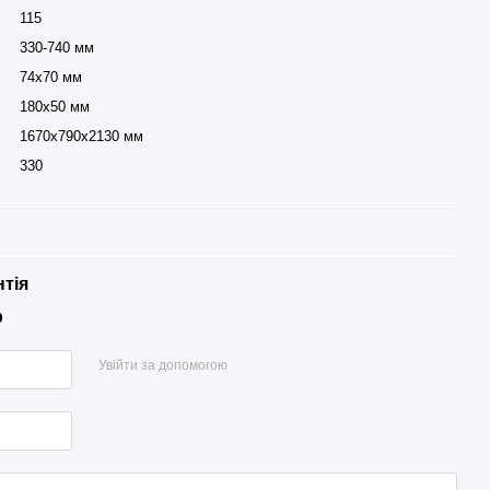
115
330-740 мм
74x70 мм
180x50 мм
1670x790x2130 мм
330
нтія
р
Увійти за допомогою