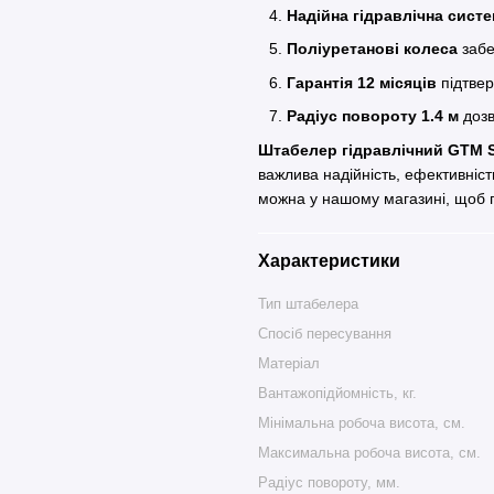
Надійна гідравлічна сист
Поліуретанові колеса
забе
Гарантія 12 місяців
підтверд
Радіус повороту 1.4 м
дозв
Штабелер гідравлічний GTM 
важлива надійність, ефективніс
можна у нашому магазині, щоб п
Характеристики
Тип штабелера
Спосіб пересування
Матеріал
Вантажопідйомність, кг.
Мінімальна робоча висота, см.
Максимальна робоча висота, см.
Радіус повороту, мм.