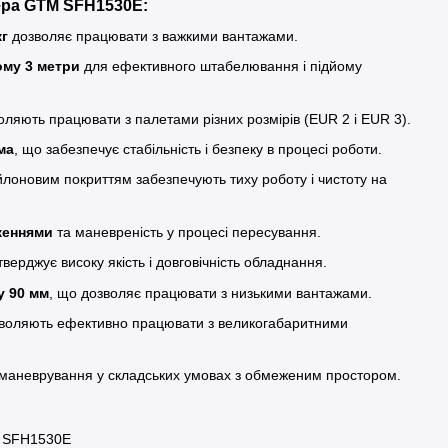
ера GTM SFH1530E:
кг
дозволяє працювати з важкими вантажами.
ому 3 метри
для ефективного штабелювання і підйому
оляють працювати з палетами різних розмірів (EUR 2 і EUR 3).
ма
, що забезпечує стабільність і безпеку в процесі роботи.
йлоновим покриттям забезпечують тиху роботу і чистоту на
женнями
та маневреність у процесі пересування.
тверджує високу якість і довговічність обладнання.
у 90 мм
, що дозволяє працювати з низькими вантажами.
зволяють ефективно працювати з великогабаритними
маневрування у складських умовах з обмеженим простором.
M SFH1530E