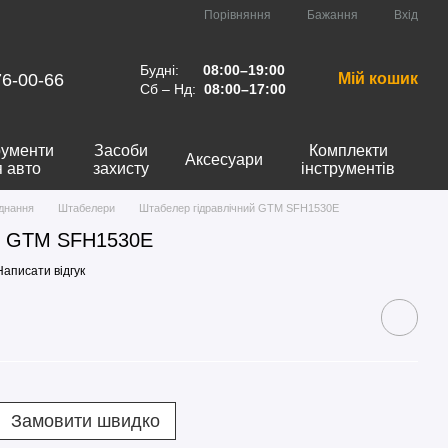
Порівняння
Бажання
Вхід
Будні:
08:00–19:00
76-00-66
Мій кошик
Сб – Нд:
08:00–17:00
рументи
Засоби
Комплекти
Аксесуари
я авто
захисту
інструментів
днання
Штабелери
Штабелер гідравлічний GTM SFH1530E
ий GTM SFH1530E
Написати відгук
Замовити швидко