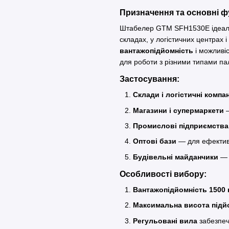
Призначення та основні фу
Штабелер GTM SFH1530E ідеальн
складах, у логістичних центрах
вантажопідйомність
і можливіс
для роботи з різними типами пал
Застосування:
Склади і логістичні компан
Магазини і супермаркети
—
Промислові підприємства
Оптові бази
— для ефективн
Будівельні майданчики
— 
Особливості вибору:
Вантажопідйомність 1500 
Максимальна висота підй
Регульовані вила
забезпечу