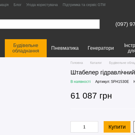
мація
Блог
Угода користувача
Підтримка та сервіс GTM
(097) 9
Будівельне
Інст
Пневматика
Генератори
обладнання
дл
Головна
Каталог
Будівельне обла
Штабелер гідравлічн
В наявності
Артикул: SFH1530E
61 087 грн
Купити