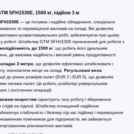
TM SFH1530E, 1500 кг, підйом 3 м
SFH1530E
— це потужне і надійне обладнання, спеціально
ювання та переміщення вантажів на складі. Він дозволяє
вантажно-розвантажувальних робіт, забезпечуючи при цьому
ть у роботі. Штабелер GTM SFH1530E призначений для роботи з
жопідйомність до 1500 кг
, що робить його ідеальним
ь, де важлива надійність і високий рівень продуктивності.
складає 3 метри
, що дозволяє ефективно штабелювати і
оту, економлячи місце на складі.
Регульовані вила
ії до різних розмірів палет (EUR 2 і EUR 3), що дозволяє
ми типами палет. Це робить штабелер універсальним
ких і логістичних операцій.
оновим покриттям
гарантують тиху роботу і збереження
и слідів на підлозі. Штабелер оснащений надійною
забезпечує стабільність і безпеку під час підйому і переміщення
незамінним помічником для підприємств, які займаються
портуванням різноманітних вантажів.