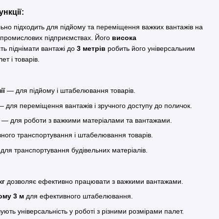
нкції:
о підходить для підйому та переміщення важких вантажів на
 і промислових підприємствах. Його
висока
ть піднімати вантажі до
3 метрів
робить його універсальним
ет і товарів.
ії
— для підйому і штабелювання товарів.
 для переміщення вантажів і зручного доступу до поличок.
— для роботи з важкими матеріалами та вантажами.
ого транспортування і штабелювання товарів.
для транспортування будівельних матеріалів.
кг
дозволяє ефективно працювати з важкими вантажами.
ому 3 м
для ефективного штабелювання.
ють універсальність у роботі з різними розмірами палет.