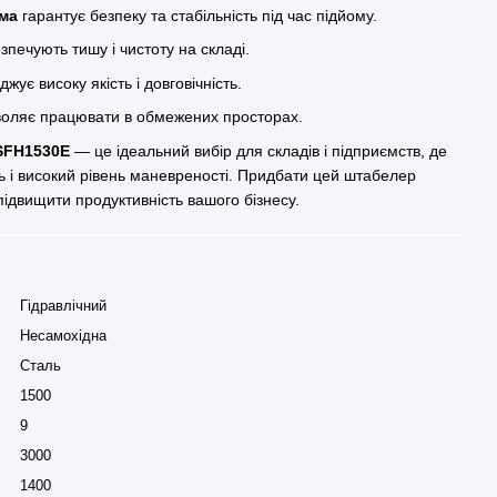
ема
гарантує безпеку та стабільність під час підйому.
зпечують тишу і чистоту на складі.
жує високу якість і довговічність.
оляє працювати в обмежених просторах.
SFH1530E
— це ідеальний вибір для складів і підприємств, де
ть і високий рівень маневреності. Придбати цей штабелер
ідвищити продуктивність вашого бізнесу.
Гідравлічний
Несамохідна
Сталь
1500
9
3000
1400