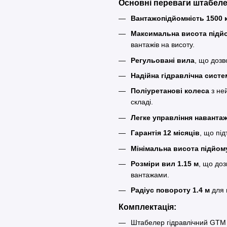
Основні переваги штабел
Вантажопідйомність 1500 
Максимальна висота підй
вантажів на висоту.
Регульовані вила
, що дозв
Надійна гідравлічна систе
Поліуретанові колеса
з не
складі.
Легке управління наванта
Гарантія 12 місяців
, що під
Мінімальна висота підйом
Розміри вил 1.15 м
, що до
вантажами.
Радіус повороту 1.4 м
для 
Комплектація:
Штабелер гідравлічний GT