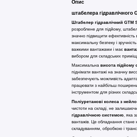
Опис
штабелера гідравлічного G
Штабелер гідравлічний GTM 
розроблене для підйому, штабел
значно підвищити ефективність 
максимальну безпеку і зручніс
важкими вантажами і має
ванта
вибором для складських приміщен
Максимальна
висота підйому 
піднімати вантажі на значну вис
забезпечують можливість адаптац
працювати з найбільш поширени
інструментом для різних складсь
Поліуретанові колеса з нейл
чистоти на складі, не залишаюч
гідравлічною системою
, яка 
вантажів. Це обладнання стане 
складуванням, обробкою і транс