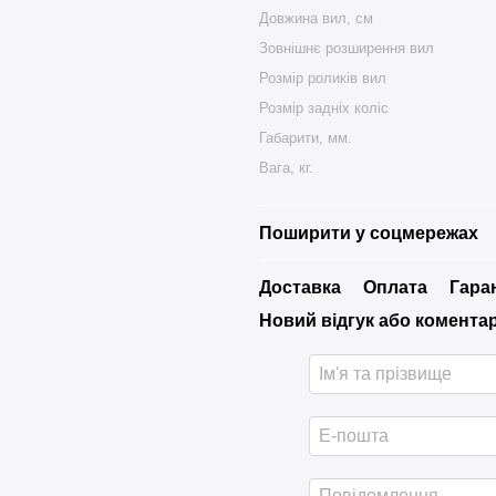
Довжина вил, см
Зовнішнє розширення вил
Розмір роликів вил
Розмір задніх коліс
Габарити, мм.
Вага, кг.
Поширити у соцмережах
Доставка
Оплата
Гара
Новий відгук або комента