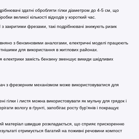
дрібнювачі здатні обробляти гілки діаметром до 4-5 см, що
робки великої кількості відходів у короткий час.
ії з закритими фрезами, такі подрібнювачі знижують ризик
и.
івняно з бензиновими аналогами, електричні моделі працюють
ртнішими для використання в житлових районах.
я електрики замість бензину зменшує викиди шкідливих
ач з фрезерним механізмом може використовуватися для
ені гілки і листя можна використовувати як мульчу для грядок і
ігати вологу в ґрунті, запобігає росту бур'янів і покращує
ий матеріал швидше розкладається, що сприяє прискоренню
зультаті отримується багатий на поживні речовини компост