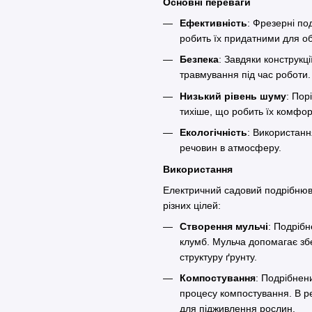
Основні переваги
Ефективність
: Фрезерні по
робить їх придатними для об
Безпека
: Завдяки конструкц
травмування під час робот
Низький рівень шуму
: Пор
тихіше, що робить їх комфо
Екологічність
: Використанн
речовин в атмосферу.
Використання
Електричний садовий подрібнюв
різних цілей:
Створення мульчі
: Подрібн
клумб. Мульча допомагає збер
структуру ґрунту.
Компостування
: Подрібнен
процесу компостування. В ре
для підживлення рослин.