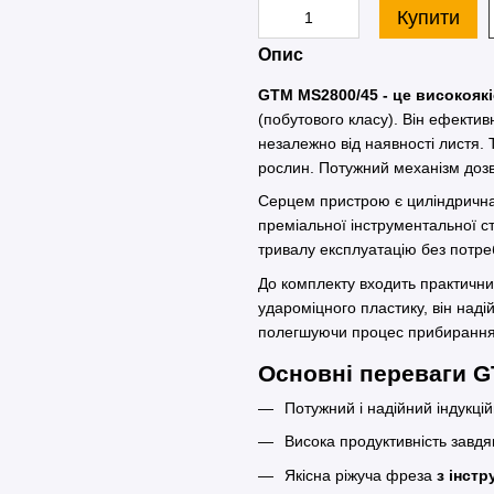
Купити
Опис
GTM MS2800/45 - це високояк
(побутового класу). Він ефективн
незалежно від наявності листя. 
рослин. Потужний механізм доз
Серцем пристрою є циліндрична
преміальної інструментальної ст
тривалу експлуатацію без потреб
До комплекту входить практичн
удароміцного пластику, він наді
полегшуючи процес прибиранн
Основні переваги 
Потужний і надійний індукці
Висока продуктивність завдя
Якісна ріжуча фреза
з інст