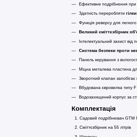
Ефективне подрібнення пр
Здатність переробляти
гілк
Функція реверсу для легког
Великий сміттєзбірник об'
Інтелектуальний захист від
Система безпеки проти не
Панель керування з вологос
Міцна металева пластина дл
Зворотний клапан запобігає 
Вбудована євровилка типу F
Водозахищений корпус за с
Комплектація
Садовий подрібнювач GTM
Сміттєзбірник на 55 літрів
Штовхач