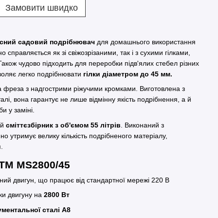
Замовити швидко
існий садовий подрібнювач
для домашнього використання
о справляється як зі свіжозрізаними, так і з сухими гілками,
Також чудово підходить для переробки підв'ялих стебел різних
воляє легко подрібнювати
гілки діаметром до 45 мм.
 фреза з надгострими ріжучими кромками. Виготовлена з
алі, вона гарантує не лише відмінну якість подрібнення, а й
и у заміні.
ий
сміттєзбірник з об'ємом 55 літрів
. Виконаний з
йно утримує велику кількість подрібненого матеріалу,
я.
GTM MS2800/45
йний двигун, що працює від стандартної мережі 220 В
ки двигуну на
2800 Вт
рументальної сталі A8