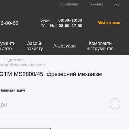
Порівняння
Бажання
Вхід
Будні:
08:00–19:00
76-00-66
Мій кошик
Сб – Нд:
08:00–17:00
рументи
Засоби
Комплекти
Аксесуари
я авто
захисту
інструментів
Подрібнювачі
езерний механізм (MS2800/45)
 GTM MS2800/45, фрезерний механізм
Написати відгук
грн