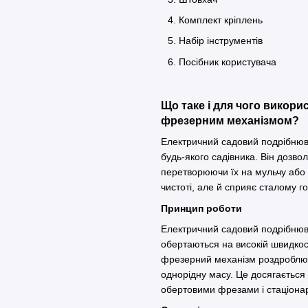
Комплект кріплень
Набір інструментів
Посібник користувача
Що таке і для чого викор
фрезерним механізмом?
Електричний садовий подрібнюв
будь-якого садівника. Він дозво
перетворюючи їх на мульчу або 
чистоті, але й сприяє сталому
Принцип роботи
Електричний садовий подрібнюв
обертаються на високій швидкост
фрезерний механізм роздроблює 
однорідну масу. Це досягається
обертовими фрезами і стаціона