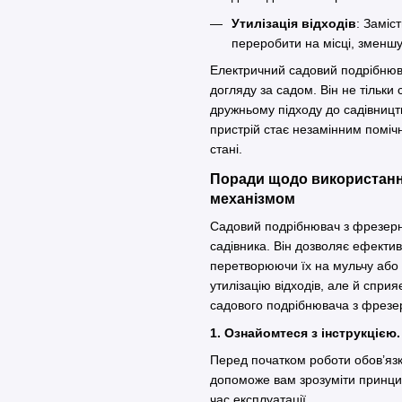
Утилізація відходів
: Заміс
переробити на місці, зменшу
Електричний садовий подрібнюв
догляду за садом. Він не тільки 
дружньому підходу до садівництв
пристрій стає незамінним помічн
стані.
Поради щодо використанн
механізмом
Садовий подрібнювач з фрезерн
садівника. Він дозволяє ефективн
перетворюючи їх на мульчу або
утилізацію відходів, але й спр
садового подрібнювача з фрез
1. Ознайомтеся з інструкцією.
Перед початком роботи обов’язк
допоможе вам зрозуміти принцип
час експлуатації.