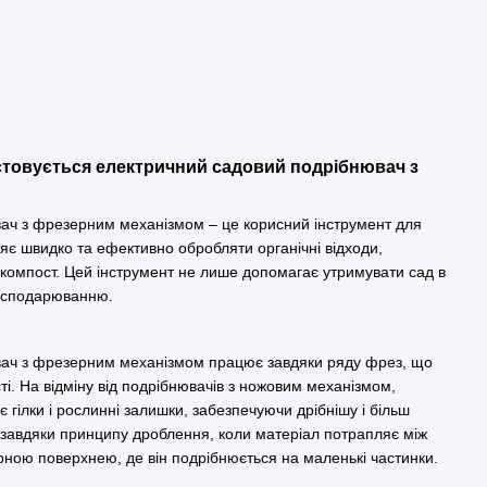
истовується електричний садовий подрібнювач з
ач з фрезерним механізмом – це корисний інструмент для
ляє швидко та ефективно обробляти органічні відходи,
компост. Цей інструмент не лише допомагає утримувати сад в
 господарюванню.
ач з фрезерним механізмом працює завдяки ряду фрез, що
і. На відміну від подрібнювачів з ножовим механізмом,
гілки і рослинні залишки, забезпечуючи дрібнішу і більш
 завдяки принципу дроблення, коли матеріал потрапляє між
рною поверхнею, де він подрібнюється на маленькі частинки.