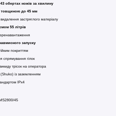
и
43 обертах ножів за хвилину
и товщиною до 45 мм
о видалення застряглого матеріалу
ємом 55 літрів
 перенавантаження
навмисного запуску
тійким покриттям
я спрямування гілок
викиду трісок на оператора
 (Shuko) із заземленням
тандартом IPx4
 MS2800/45