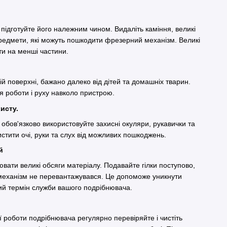
підготуйте його належним чином. Видаліть каміння, великі
предмети, які можуть пошкодити фрезерний механізм. Великі
ати на менші частини.
й поверхні, бажано далеко від дітей та домашніх тварин.
ля роботи і руху навколо пристрою.
исту.
обов'язково використовуйте захисні окуляри, рукавички та
стити очі, руки та слух від можливих пошкоджень.
ій
вати великі обсяги матеріалу. Подавайте гілки поступово,
механізм не перевантажувався. Це допоможе уникнути
ший термін служби вашого подрібнювача.
 роботи подрібнювача регулярно перевіряйте і чистіть