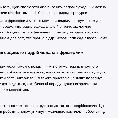
ть того, щоб спалювати або вивозити садові відходи, їх можна
ючи кількість сміття і зберігаючи природні ресурси.
ач з фрезерним механізмом є важливим інструментом для
спрощує утилізацію відходів, але й сприяє екологічно
а. Завдяки своїй ефективності, безпеці та зручності, цей
иком для всіх, хто прагне підтримувати свій сад в ідеальному
я садового подрібнювача з фрезерним
им механізмом є незамінним інструментом для кожного
о позбавлятися від гілок, листя та інших органічних відходів,
 компост. Використання такого пристрою не лише полегшує
ияє догляду за садом. Основні поради щодо використання
ерним механізмом.
ово ознайомтеся з інструкцією до вашого подрібнювача. Це
 роботи, а також уникнути можливих помилок і небезпек під