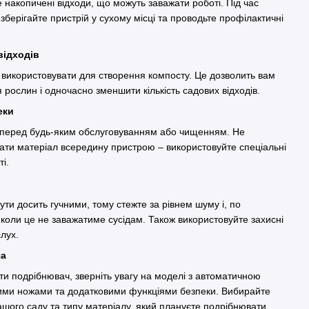
накопичені відходи, що можуть заважати роботі. Під час
зберігайте пристрій у сухому місці та проводьте профілактичні
відходів
а використовувати для створення компосту. Це дозволить вам
рослин і одночасно зменшити кількість садових відходів.
пеки
 перед будь-яким обслуговуванням або чищенням. Не
ати матеріал всередину пристрою – використовуйте спеціальні
кті.
ти досить гучними, тому стежте за рівнем шуму і, по
 коли це не заважатиме сусідам. Також використовуйте захисні
 слух.
ча
ти подрібнювач, зверніть увагу на моделі з автоматичною
ими ножами та додатковими функціями безпеки. Вибирайте
 вашого саду та типу матеріалу, який плануєте подрібнювати.