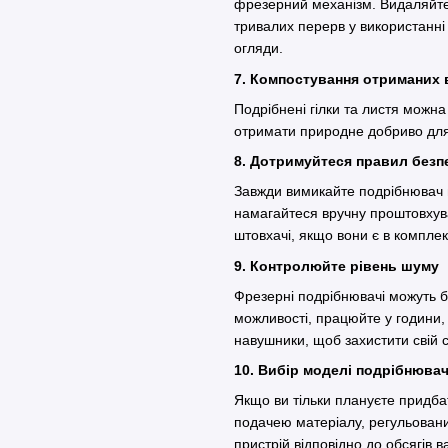
фрезерний механізм. Видаляйте 
тривалих перерв у використанні 
огляди.
7. Компостування отриманих 
Подрібнені гілки та листя можн
отримати природне добриво для 
8. Дотримуйтеся правил без
Завжди вимикайте подрібнювач
намагайтеся вручну проштовхув
штовхачі, якщо вони є в компле
9. Контролюйте рівень шуму
Фрезерні подрібнювачі можуть бу
можливості, працюйте у години,
навушники, щоб захистити свій
10. Вибір моделі подрібнюва
Якщо ви тільки плануєте придба
подачею матеріалу, регульован
пристрій відповідно до обсягів