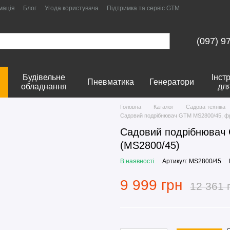
мація
Блог
Угода користувача
Підтримка та сервіс GTM
(097) 9
Будівельне
Інст
Пневматика
Генератори
обладнання
дл
Головна
Каталог
Садова техніка
Садовий подрібнювач GTM MS2800/45, фр
Садовий подрібнювач
(MS2800/45)
В наявності
Артикул: MS2800/45
9 999 грн
12 361 