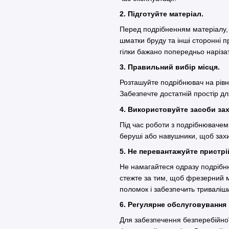
2. Підготуйте матеріал.
Перед подрібненням матеріалу, 
шматки бруду та інші сторонні 
гілки бажано попередньо наріз
3. Правильний вибір місця.
Розташуйте подрібнювач на рівні
Забезпечте достатній простір д
4. Використовуйте засоби зах
Під час роботи з подрібнювачем 
беруші або навушники, щоб захи
5. Не перевантажуйте пристр
Не намагайтеся одразу подрібню
стежте за тим, щоб фрезерний 
поломок і забезпечить тривалі
6. Регулярне обслуговування
Для забезпечення безперебійної