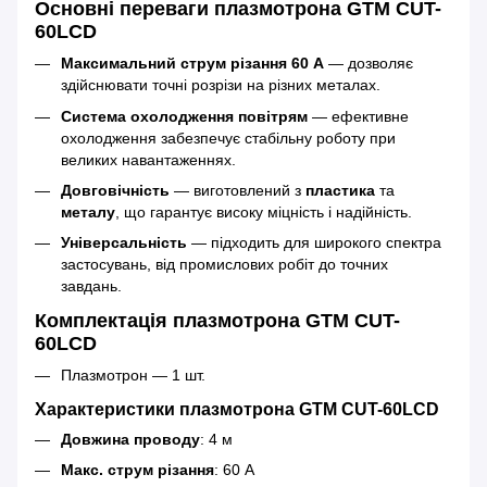
Основні переваги плазмотрона GTM CUT-
60LCD
Максимальний струм різання 60 А
— дозволяє
здійснювати точні розрізи на різних металах.
Система охолодження повітрям
— ефективне
охолодження забезпечує стабільну роботу при
великих навантаженнях.
Довговічність
— виготовлений з
пластика
та
металу
, що гарантує високу міцність і надійність.
Універсальність
— підходить для широкого спектра
застосувань, від промислових робіт до точних
завдань.
Комплектація плазмотрона GTM CUT-
60LCD
Плазмотрон — 1 шт.
Характеристики плазмотрона GTM CUT-60LCD
Довжина проводу
: 4 м
Макс. струм різання
: 60 А