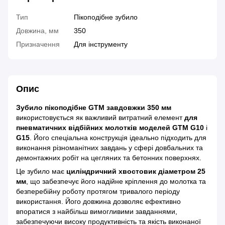
Тип
Пікоподібне зубило
Довжина, мм
350
Призначення
Для інструменту
Опис
Зубило пікоподібне GTM завдовжки 350 мм
використовується як важливий витратний елемент
для
пневматичних відбійних молотків моделей GTM G10
і
G15
. Його спеціальна конструкція ідеально підходить для
виконання різноманітних завдань у сфері довбальних та
демонтажних робіт на цегляних та бетонних поверхнях.
Це зубило має
циліндричний хвостовик діаметром 25
мм
, що забезпечує його надійне кріплення до молотка та
безперебійну роботу протягом тривалого періоду
використання. Його довжина дозволяє ефективно
впоратися з найбільш вимогливими завданнями,
забезпечуючи високу продуктивність та якість виконаної