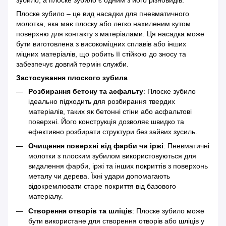
Плоске зубило – це вид насадки для пневматичного
молотка, яка має плоску або легко нахиленим кутом
поверхню для контакту з матеріалами. Ця насадка може
бути виготовлена з високоміцних сплавів або інших
міцних матеріалів, що робить її стійкою до зносу та
забезпечує довгий термін служби.
Застосування плоского зубила
Розбирання бетону та асфальту
: Плоске зубило
ідеально підходить для розбирання твердих
матеріалів, таких як бетонні стіни або асфальтові
поверхні. Його конструкція дозволяє швидко та
ефективно розбирати структури без зайвих зусиль.
Очищення поверхні від фарби чи іржі
: Пневматичні
молотки з плоским зубилом використовуються для
видалення фарби, іржі та інших покриттів з поверхонь
металу чи дерева. Їхні удари допомагають
відокремлювати старе покриття від базового
матеріалу.
Створення отворів та шліців
: Плоске зубило може
бути використане для створення отворів або шліців у