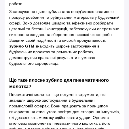
роботи.
Застосування цього зубила стає невід'ємною частиною
процесу довбання та руйнування матеріалів у будівельній
сфері. Воно дозволяє швидко та ефективно розбирати
цегельні та бетонні конструкції, забезпечуючи оперативне
виконання завдань та збереження високої якості робіт.
Завдяки своїй надійності та високій продуктивності,
зубило GTM
знаходить широке застосування в
будівельних проектах та ремонтних роботах,
демонструючи вражаючі результати в умовах
будівельного середовища.
Що таке плоске зубило для пневматичного
молотка?
Пневматичні молотки – це потужні інструменти, які
знайшли широке застосування в будівельній і
промисловій сферах. Вони працюють за принципом
використання стиснутого повітря для створення імпульсів,
які дозволяють молотку здійснювати удари. Одним з
ключових компонентів пневматичного молотка є його
зубило, а плоске зубило є одним з його різновидів.