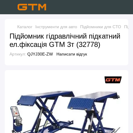
Каталог
Інструменти для авто
Підйомники для СТО
Підй
Підйомник гідравлічний підкатний
ел.фіксація GTM 3т (32778)
Артикул:
QJYJ30E-ZW
Написати відгук