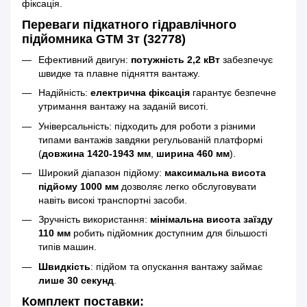
фіксація.
Переваги підкатного гідравлічного
підйомника GTM 3т (32778)
Ефективний двигун:
потужність 2,2 кВт
забезпечує
швидке та плавне підняття вантажу.
Надійність:
електрична фіксація
гарантує безпечне
утримання вантажу на заданій висоті.
Універсальність: підходить для роботи з різними
типами вантажів завдяки регульованій платформі
(
довжина 1420-1943 мм
,
ширина 460 мм
).
Широкий діапазон підйому:
максимальна висота
підйому 1000 мм
дозволяє легко обслуговувати
навіть високі транспортні засоби.
Зручність використання:
мінімальна висота заїзду
110 мм
робить підйомник доступним для більшості
типів машин.
Швидкість
: підйом та опускання вантажу займає
лише 30 секунд
.
Комплект поставки: