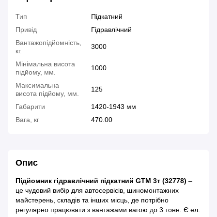
Тип
Підкатний
Привід
Гідравлічний
Вантажопідйомність,
3000
кг.
Мінімальна висота
1000
підйому, мм.
Максимальна
125
висота підйому, мм.
Габарити
1420-1943 мм
Вага, кг
470.00
Опис
Підйомник гідравлічний підкатний GTM 3т (32778)
–
це чудовий вибір для автосервісів, шиномонтажних
майстерень, складів та інших місць, де потрібно
регулярно працювати з вантажами вагою до 3 тонн. Є ел.