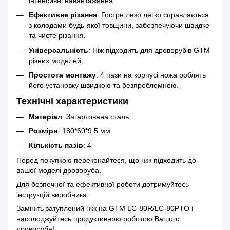
інтенсивні навантаження.
Ефективне різання
: Гостре лезо легко справляється
з колодами будь-якої товщини, забезпечуючи швидке
та чисте різання.
Універсальність
: Ніж підходить для дроворубів GTM
різних моделей.
Простота монтажу
: 4 пази на корпусі ножа роблять
його установку швидкою та безпроблемною.
Технічні характеристики
Матеріал
: Загартована сталь
Розміри
: 180*60*9.5 мм
Кількість пазів
: 4
Перед покупкою переконайтеся, що ніж підходить до
вашої моделі дроворуба.
Для безпечної та ефективної роботи дотримуйтесь
інструкцій виробника.
Замініть затуплений ніж на GTM LC-80R/LC-80PTO і
насолоджуйтесь продуктивною роботою Вашого
дроворуба!