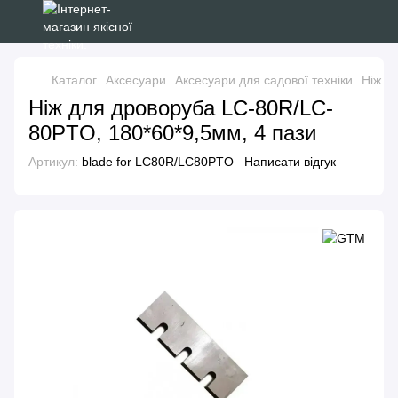
Каталог
Аксесуари
Аксесуари для садової техніки
Ніж д
Ніж для дроворуба LC-80R/LC-
80PTO, 180*60*9,5мм, 4 пази
Артикул:
blade for LC80R/LC80PTO
Написати відгук