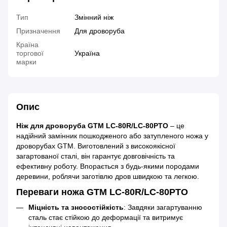
Тип
Змінний ніж
Призначення
Для дроворуба
Країна
торгової
Україна
марки
Опис
Ніж для дроворуба GTM LC-80R/LC-80PTO
– це
надійний замінник пошкодженого або затупленого ножа у
дроворубах GTM. Виготовлений з високоякісної
загартованої сталі, він гарантує довговічність та
ефективну роботу. Впорається з будь-якими породами
деревини, роблячи заготівлю дров швидкою та легкою.
Переваги ножа GTM LC-80R/LC-80PTO
Міцність та зносостійкість
: Завдяки загартуванню
сталь стає стійкою до деформації та витримує