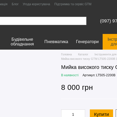
мація
Блог
Угода користувача
Підтримка та сервіс GTM
(097) 9
Будівельне
Інст
Пневматика
Генератори
обладнання
дл
Головна
Каталог
Інструменти для
Мийка високого тиску GTM LT505-2200B 1
Мийка високого тиску
В наявності
Артикул: LT505-2200B
8 000 грн
Купити