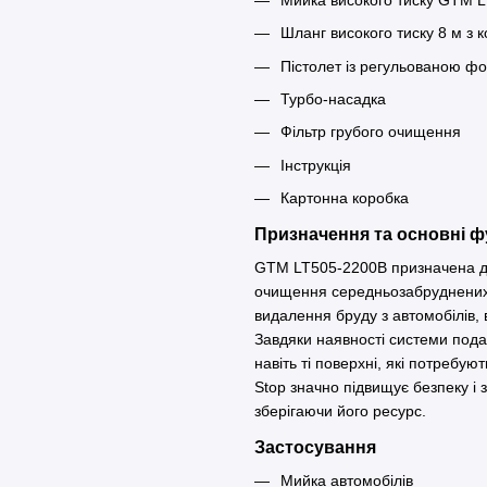
Шланг високого тиску 8 м з 
Пістолет із регульованою ф
Турбо-насадка
Фільтр грубого очищення
Інструкція
Картонна коробка
Призначення та основні ф
GTM LT505-2200B призначена дл
очищення середньозабруднених і
видалення бруду з автомобілів, в
Завдяки наявності системи пода
навіть ті поверхні, які потребу
Stop значно підвищує безпеку і 
зберігаючи його ресурс.
Застосування
Мийка автомобілів