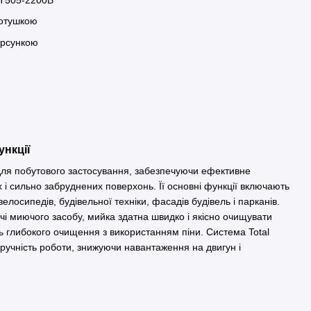
котушкою
орсункою
ункції
я побутового застосування, забезпечуючи ефективне
 сильно забруднених поверхонь. Її основні функції включають
елосипедів, будівельної техніки, фасадів будівель і парканів.
чі миючого засобу, мийка здатна швидко і якісно очищувати
ють глибокого очищення з використанням піни. Система Total
зручність роботи, знижуючи навантаження на двигун і