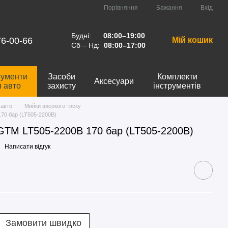
Порівняння
Бажання
Вхід
Будні:
08:00–19:00
76-00-66
Мій кошик
Сб – Нд:
08:00–17:00
рументи
Засоби
Комплекти
Аксесуари
я авто
захисту
інструментів
 авто
Мийки високого тиску
70 бар (LT505-2200B)
 GTM LT505-2200B 170 бар (LT505-2200B)
Написати відгук
Замовити швидко