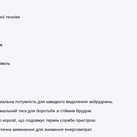
ої техніки
ож
івель
имальна потужність для швидкого видалення забруднень.
имальний тиск для боротьби зі стійким брудом.
до корозії, що подовжує термін служби пристрою.
атичне вимкнення для зниження енерговитрат.