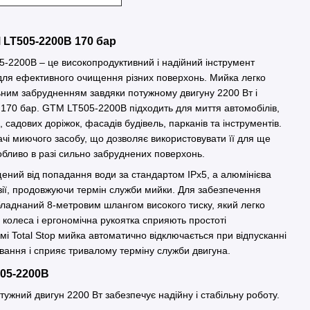
 LT505-2200B 170 бар
-2200B – це високопродуктивний і надійний інструмент
для ефективного очищення різних поверхонь. Мийка легко
ьним забрудненням завдяки потужному двигуну 2200 Вт і
170 бар. GTM LT505-2200B підходить для миття автомобілів,
, садових доріжок, фасадів будівель, парканів та інструментів.
і миючого засобу, що дозволяє використовувати її для ще
бливо в разі сильно забруднених поверхонь.
ний від попадання води за стандартом IPx5, а алюмінієва
зії, продовжуючи термін служби мийки. Для забезпечення
обладнаний 8-метровим шлангом високого тиску, який легко
і колеса і ергономічна рукоятка сприяють простоті
і Total Stop мийка автоматично відключається при відпусканні
ання і сприяє тривалому терміну служби двигуна.
05-2200B
отужний двигун 2200 Вт забезпечує надійну і стабільну роботу.