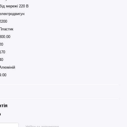
Від мережі 220 В
електродвигун
2200
Пластик
800.00
20
170
40
Алюміній
9.00
нтія
р
Увійти за допомогою