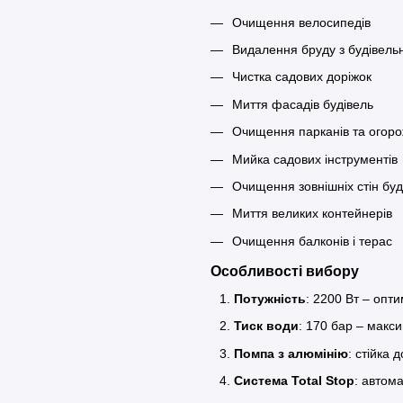
Очищення велосипедів
Видалення бруду з будівельн
Чистка садових доріжок
Миття фасадів будівель
Очищення парканів та огор
Мийка садових інструментів
Очищення зовнішніх стін буд
Миття великих контейнерів
Очищення балконів і терас
Особливості вибору
Потужність
: 2200 Вт – опт
Тиск води
: 170 бар – макс
Помпа з алюмінію
: стійка 
Система Total Stop
: автом