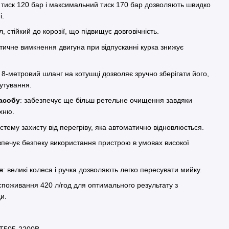
 тиск 120 бар і максимальний тиск 170 бар дозволяють швидко
і.
л, стійкий до корозії, що підвищує довговічність.
тичне вимкнення двигуна при відпусканні курка знижує
: 8-метровий шланг на котушці дозволяє зручно зберігати його,
утування.
асобу
: забезпечує ще більш ретельне очищення завдяки
хню.
истему захисту від перегріву, яка автоматично відновлюється.
зпечує безпеку використання пристрою в умовах високої
я
: великі колеса і ручка дозволяють легко пересувати мийку.
 споживання 420 л/год для оптимального результату з
и.
LT505-2200B