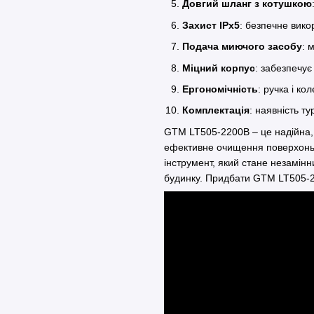
Довгий шланг з котушкою
Захист IPx5
: безпечне вико
Подача миючого засобу
: 
Міцний корпус
: забезпечує
Ергономічність
: ручка і к
Комплектація
: наявність т
GTM LT505-2200B – це надійна, 
ефективне очищення поверхонь.
інструмент, який стане незамінн
будинку. Придбати GTM LT505-2