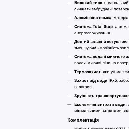
Високий тиск
: номінальний
очищати забруднені поверхн
Алюмінієва помпа
: матеріа
Система Total Stop
: автома
енергоспоживання.
Довгий шланг з котушкою
зменшуючи ймовірність запл
Система подачі миючого з
подачі миючої піни на повер
Термозахист
: двигун має с
Захист від води IPx5
: забе
вологості.
Зручність транспортуванн
Економічні витрати води
:
мінімальними витратами вод
Комплектація
Мийка високого тиску GTM 