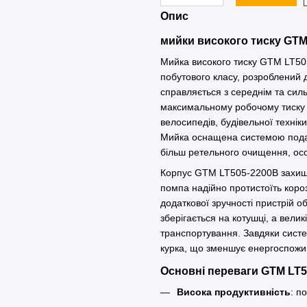
Опис
мийки високого тиску GTM
Мийка високого тиску GTM LT505
побутового класу, розроблений 
справляється з середнім та сил
максимальному робочому тиску 
велосипедів, будівельної техніки
Мийка оснащена системою подач
більш ретельного очищення, осо
Корпус GTM LT505-2200B захище
помпа надійно протистоїть коро
додаткової зручності пристрій 
зберігається на котушці, а велик
транспортування. Завдяки систем
курка, що зменшує енергоспожив
Основні переваги GTM LT5
Висока продуктивність
: п