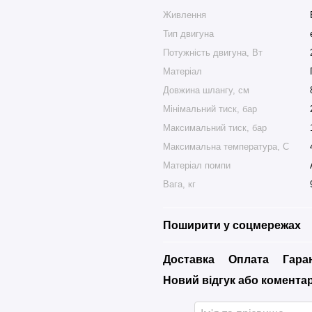
Живлення
Тип двигуна
Потужність двигуна, Вт
Матеріал
Довжина шлангу, см
Мінімальний тиск, бар
Максимальний тиск, бар
Максимальна температура, С
Матеріал помпи
Вага, кг
Поширити у соцмережах
Доставка
Оплата
Гара
Новий відгук або комента