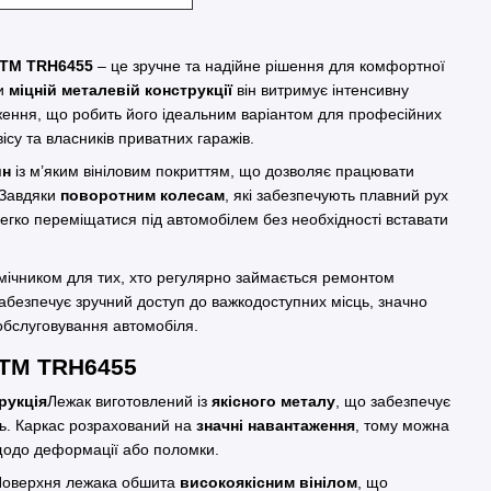
TM TRH6455
– це зручне та надійне рішення для комфортної
ки
міцній металевій конструкції
він витримує інтенсивну
ження, що робить його ідеальним варіантом для професійних
ісу та власників приватних гаражів.
йн
із м’яким вініловим покриттям, що дозволяє працювати
 Завдяки
поворотним колесам
, які забезпечують плавний рух
егко переміщатися під автомобілем без необхідності вставати
мічником для тих, хто регулярно займається ремонтом
забезпечує зручний доступ до важкодоступних місць, значно
обслуговування автомобіля.
GTM TRH6455
рукція
Лежак виготовлений із
якісного металу
, що забезпечує
сть. Каркас розрахований на
значні навантаження
, тому можна
одо деформації або поломки.
оверхня лежака обшита
високоякісним вінілом
, що