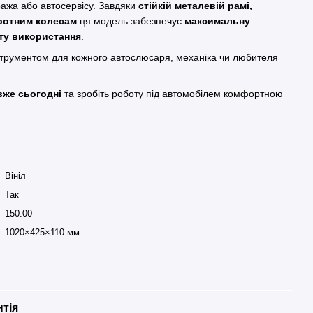
ажа або автосервісу. Завдяки
стійкій металевій рамі,
ротним колесам
ця модель забезпечує
максимальну
оту використання
.
струментом для кожного автослюсаря, механіка чи любителя
же сьогодні
та зробіть роботу під автомобілем комфортною
Bініл
Так
150.00
1020×425×110 мм
нтія