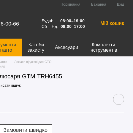
Порівняння
Бажання
Вхід
Будні:
08:00–19:00
76-00-66
Мій кошик
Сб – Нд:
08:00–17:00
рументи
Засоби
Комплекти
Аксесуари
я авто
захисту
інструментів
 авто
Лежаки підактні для СТО
455
ослюсаря GTM TRH6455
исати відгук
Замовити швидко