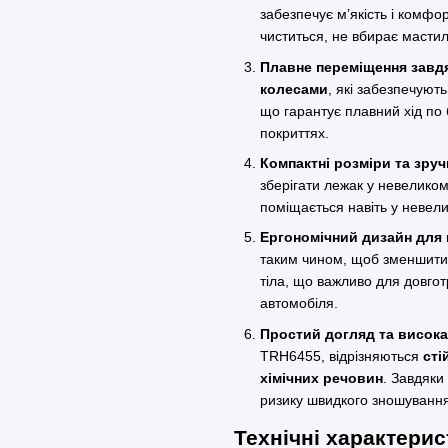
забезпечує м’якість і комфор
чиститься, не вбирає мастила
Плавне переміщення завд
колесами
, які забезпечуют
що гарантує плавний хід по б
покриттях.
Компактні розміри та зруч
зберігати лежак у невеликом
поміщається навіть у невели
Ергономічний дизайн для м
таким чином, щоб зменшити 
тіла, що важливо для довгот
автомобіля.
Простий догляд та висока
TRH6455, відрізняються
сті
хімічних речовин
. Завдяки
ризику швидкого зношування
Технічні характери