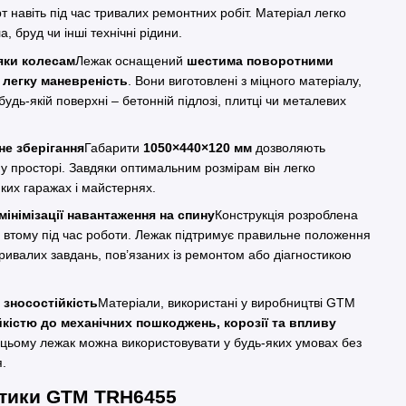
т навіть під час тривалих ремонтних робіт. Матеріал легко
, бруд чи інші технічні рідини.
яки колесам
Лежак оснащений
шестима поворотними
ь
легку маневреність
. Вони виготовлені з міцного матеріалу,
удь-якій поверхні – бетонній підлозі, плитці чи металевих
не зберігання
Габарити
1050×440×120 мм
дозволяють
у просторі. Завдяки оптимальним розмірам він легко
ких гаражах і майстернях.
інімізації навантаження на спину
Конструкція розроблена
втому під час роботи. Лежак підтримує правильне положення
ривалих завдань, пов’язаних із ремонтом або діагностикою
 зносостійкість
Матеріали, використані у виробництві GTM
йкістю до механічних пошкоджень, корозії та впливу
 цьому лежак можна використовувати у будь-яких умовах без
.
стики GTM TRH6455