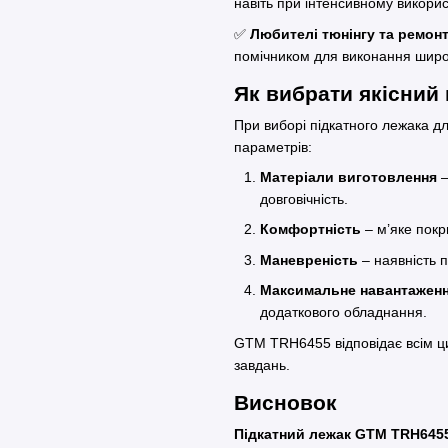
навіть при інтенсивному викорис
✅
Любителі тюнінгу та ремон
помічником для виконання широ
Як вибрати якісний
При виборі підкатного лежака дл
параметрів:
Матеріали виготовлення
–
довговічність.
Комфортність
– м’яке покр
Маневреність
– наявність п
Максимальне навантажен
додаткового обладнання.
GTM TRH6455 відповідає всім ц
завдань.
Висновок
Підкатний лежак GTM TRH645