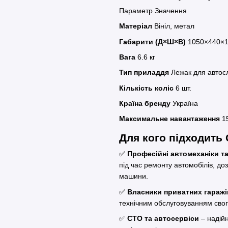
Параметр Значення
Матеріал
Вініл, метал
Габарити (Д×Ш×В)
1050×440×
Вага
6.6 кг
Тип приладдя
Лежак для авто
Кількість коліс
6 шт.
Країна бренду
Україна
Максимальне навантаження
1
Для кого підходить
✅
Професійні автомеханіки т
під час ремонту автомобілів, д
машини.
✅
Власники приватних гаражі
технічним обслуговуванням свог
✅
СТО та автосервіси
– надійн