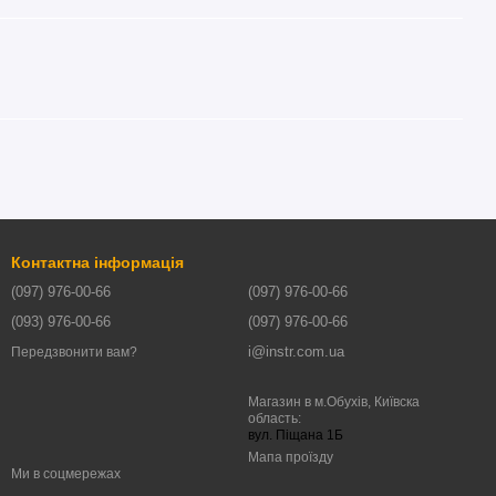
Контактна інформація
(097) 976-00-66
(097) 976-00-66
(093) 976-00-66
(097) 976-00-66
i@instr.com.ua
Передзвонити вам?
Магазин в м.Обухів, Київска
область:
вул. Піщана 1Б
Мапа проїзду
Ми в соцмережах