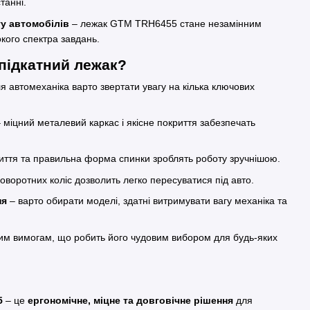
танні.
ту автомобілів
– лежак GTM TRH6455 стане незамінним
кого спектра завдань.
 підкатний лежак?
я автомеханіка варто звертати увагу на кілька ключових
 міцний металевий каркас і якісне покриття забезпечать
иття та правильна форма спинки зроблять роботу зручнішою.
оворотних коліс дозволить легко пересуватися під авто.
ня
– варто обирати моделі, здатні витримувати вагу механіка та
им вимогам, що робить його чудовим вибором для будь-яких
5
– це
ергономічне, міцне та довговічне рішення
для