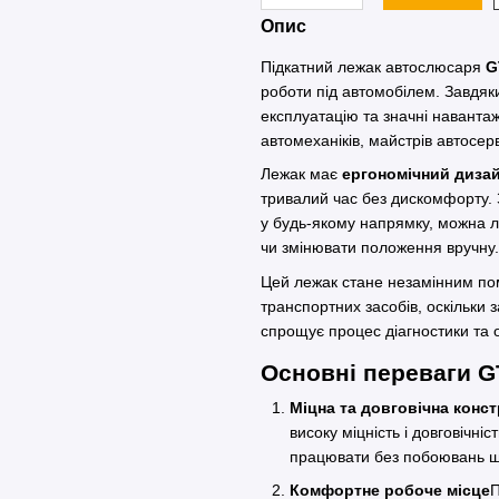
Опис
Підкатний лежак автослюсаря
G
роботи під автомобілем. Завдя
експлуатацію та значні наванта
автомеханіків, майстрів автосерв
Лежак має
ергономічний диза
тривалий час без дискомфорту.
у будь-якому напрямку, можна л
чи змінювати положення вручну.
Цей лежак стане незамінним по
транспортних засобів, оскільки 
спрощує процес діагностики та 
Основні переваги 
Міцна та довговічна конст
високу міцність і довговічні
працювати без побоювань щ
Комфортне робоче місце
П