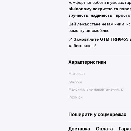
комфортної роботи в умовах гар
вініловому покриттю та пово
зручність, надійність і прост
Цей лежак стане незамінним ін
ремонту автомобілів.
📌
Замовляйте GTM TRH6455 в
та безпечною!
Характеристики
Maтepіaл
Koлeca
Maкcимaльне навантаження, кг
Poзміpи
Поширити у соцмережах
Доставка
Оплата
Гара