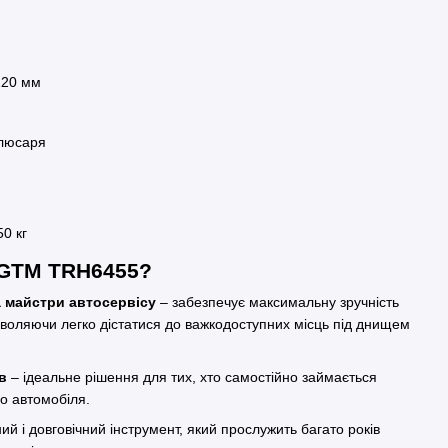
120 мм
слюсаря
50 кг
 GTM TRH6455?
а майстри автосервісу
– забезпечує максимальну зручність
озволяючи легко дістатися до важкодоступних місць під днищем
в
– ідеальне рішення для тих, хто самостійно займається
о автомобіля.
ий і довговічний інструмент, який прослужить багато років