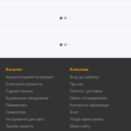
Каталог
Клієнтам
Акумуляторний інструмент
Вхід до кабінету
Електроінструменти
Про нас
Садова техніка
Оплата і доставка
Будівельне обладнання
Обмін та повернення
Пневматика
Контактна інформація
Генератори
Блог
Інструменти для авто
Угода користувача
Засоби захисту
Мапа сайту