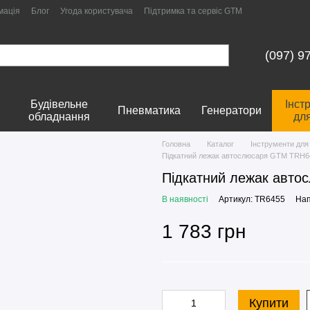
мація
Блог
Угода користувача
Підтримка та сервіс GTM
(097) 9
Будівельне
Інст
Пневматика
Генератори
обладнання
дл
Головна
Каталог
Інструменти для
Підкатний лежак автослюсаря GTM TRH6
Підкатний лежак авт
В наявності
Артикул: TR6455
Нап
1 783 грн
Купити