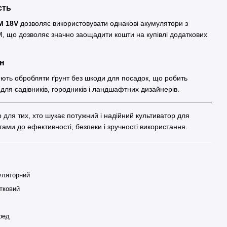
сть
M 18V
дозволяє використовувати однакові акумулятори з
, що дозволяє значно заощадити кошти на купівлі додаткових
ин
ють обробляти ґрунт без шкоди для посадок, що робить
для садівників, городників і ландшафтних дизайнерів.
 для тих, хто шукає потужний і надійний культиватор для
ами до ефективності, безпеки і зручності використання.
уляторний
тковий
ред