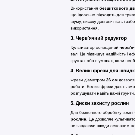
Використання
безщіткового дв
що ідеально підходить для трив
шуму, високу довговічність і заб
використання.
3. Черв'ячний редуктор
Культиватор оснащений
черв'я
вал. Це підвищує надійність і е
ґрунтах або в умовах, коли нео
4. Великі фрези для швидк
Фрези діаметром
26 см
дозволяю
роботи. Великі фрези дають змо
розпушувати навіть важкі грунти.
5. Диски захисту рослин
Для безпечного обробітку землі
рослин
. Це дозволяє культиват
не завдаючи шкоди основним п