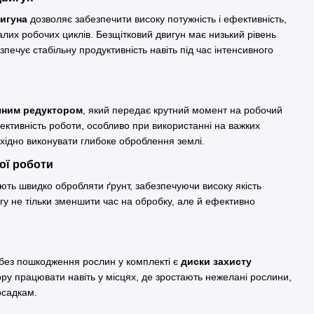
игуна
дозволяє забезпечити високу потужність і ефективність,
алих робочих циклів. Безщітковий двигун має низький рівень
езпечує стабільну продуктивність навіть під час інтенсивного
чним редуктором
, який передає крутний момент на робочий
фективність роботи, особливо при використанні на важких
бхідно виконувати глибоке оброблення землі.
ої роботи
ть швидко обробляти ґрунт, забезпечуючи високу якість
гу не тільки зменшити час на обробку, але й ефективно
 без пошкодження рослин у комплекті є
диски захисту
ору працювати навіть у місцях, де зростають нежелані рослини,
осадкам.