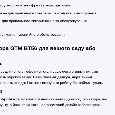
зручного монтажу фрез та інших деталей.
ки
— для правильної і безпечної експлуатації інструмента.
для правильного використання та обслуговування
тримання гарантійного обслуговування.
ора GTM BT56 для вашого саду або
ть
продуктивність і ефективність, працюючи з різними типами
кість обробки землі.
Безщітковий двигун
,
черв'ячний
оляють швидко і якісно виконувати роботу без зайвих зусиль.
і
 обробки
та можливості легко заміняти деталі культиватора, він
рунту, а його легка вага і ергономічний дизайн забезпечують