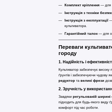
Комплект кріплення
— для 
Інструкція з техніки безпе
Інструкція з експлуатації
— 
культиватора.
Гарантійний талон
— для о
Переваги культиват
городу
1. Надійність і ефективніс
Культиватор забезпечує високу 
ґрунтів і забезпечуючи чудову я
редуктор
та
великі фрези
дозв
2. Зручність у використанн
Завдяки
регульованій ширині
підходить для будь-якого виду ґ
комфорт під час роботи.