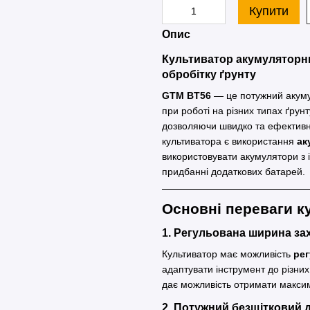
Купити
Опис
Культиватор акумуляторни
обробітку ґрунту
GTM BT56
— це потужний акумул
при роботі на різних типах ґрунт
дозволяючи швидко та ефективн
культиватора є використання
ак
використовувати акумулятори з 
придбанні додаткових батарей.
Основні переваги к
1. Регульована ширина за
Культиватор має можливість
ре
адаптувати інструмент до різних
дає можливість отримати максим
2. Потужний безщітковий 