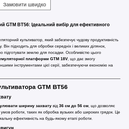
Замовити швидко
й GTM BT56: Ідеальний вибір для ефективного
яторний культиватор, який забезпечує чудову продуктивність
у. Він підходить для обробки середніх і великих ділянок,
о підготувати землю для посадки. Особливістю цього
умуляторної платформи GTM 18V
, що дає змогу
іншими інструментами цієї серії, забезпечуючи економію на
ультиватора GTM BT56
хвату
гулювати ширину захвату
від
36 см до 56 см
, що дозволяє
 умов роботи, таких як обробка вузьких або широких грядок. Це
альну ефективність на будь-якому етапі роботи.
двигун