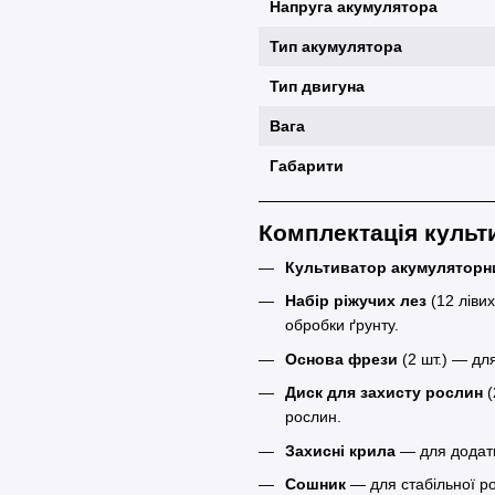
Напруга акумулятора
Тип акумулятора
Тип двигуна
Вага
Габарити
Комплектація культ
Культиватор акумуляторн
Набір ріжучих лез
(12 ліви
обробки ґрунту.
Основа фрези
(2 шт.) — для
Диск для захисту рослин
(
рослин.
Захисні крила
— для додатко
Сошник
— для стабільної ро