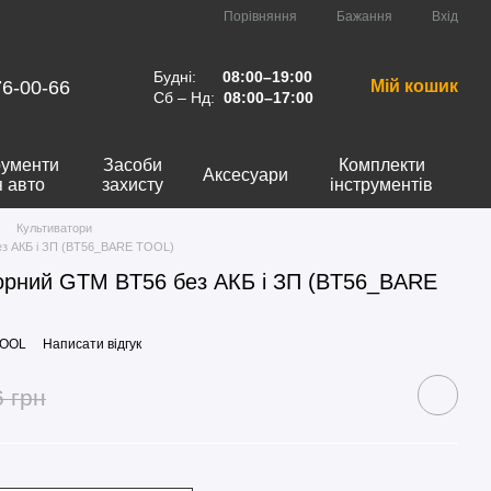
Порівняння
Бажання
Вхід
Будні:
08:00–19:00
76-00-66
Мій кошик
Сб – Нд:
08:00–17:00
рументи
Засоби
Комплекти
Аксесуари
я авто
захисту
інструментів
Культиватори
ез АКБ і ЗП (BT56_BARE TOOL)
орний GTM BT56 без АКБ і ЗП (BT56_BARE
TOOL
Написати відгук
6 грн