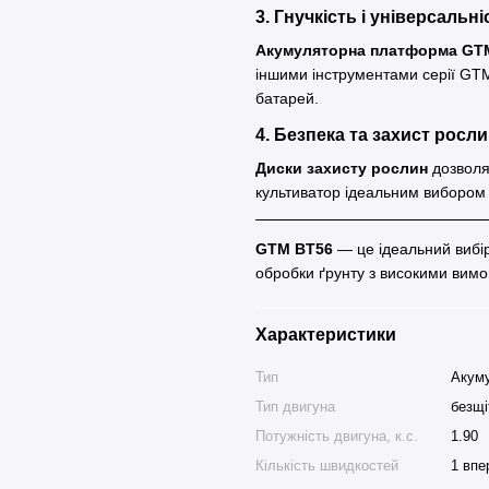
3. Гнучкість і універсальні
Акумуляторна платформа GT
іншими інструментами серії GTM
батарей.
4. Безпека та захист росл
Диски захисту рослин
дозволя
культиватор ідеальним вибором 
GTM BT56
— це ідеальний вибір
обробки ґрунту з високими вимог
Характеристики
Тип
Акум
Тип двигуна
безщі
Потужність двигуна, к.с.
1.90
Кількість швидкостей
1 впе