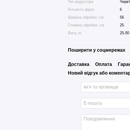
Тип редуктора
Черв'
Кількість фрез
6
Ширина обробки, см
56
Глибина обробки, см
25
Вага, кг.
25.00
Поширити у соцмережах
Доставка
Оплата
Гара
Новий відгук або комента