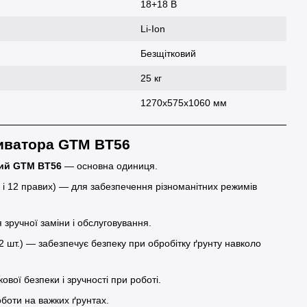
18+18 В
Li-Ion
Безщітковий
25 кг
1270x575x1060 мм
иватора GTM BT56
ий GTM BT56
— основна одиниця.
х і 12 правих) — для забезпечення різноманітних режимів
 зручної заміни і обслуговування.
2 шт.) — забезпечує безпеку при обробітку ґрунту навколо
вої безпеки і зручності при роботі.
боти на важких ґрунтах.