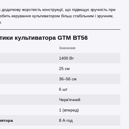
додаткову жорсткість конструкції, що підвищує зручність при
робить керування культиватором більш стабільним і зручним,
и.
тики культиватора GTM BT56
Значення
1400 Вт
25 см
36–56 см
6 шт
Черв'ячний
1 (вперед)
лятора
8 А·год