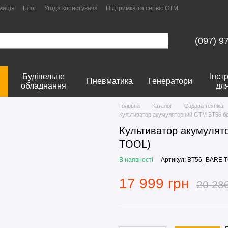
мація
Блог
Угода користувача
Підтримка та сервіс GTM
(097) 9
Будівельне
Інст
Пневматика
Генератори
обладнання
дл
Головна
Каталог
Садова техніка
Культиватор акумуляторний GTM BT56 б
Культиватор акумулят
TOOL)
В наявності
Артикул: BT56_BARE 
17 999 грн
20 28