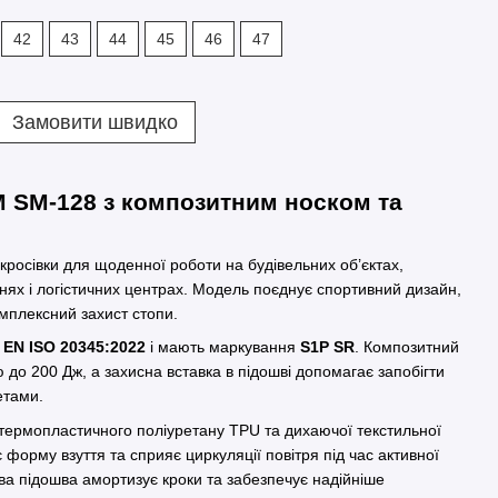
42
43
44
45
46
47
Замовити швидко
M SM-128 з композитним носком та
 кросівки для щоденної роботи на будівельних об’єктах,
рнях і логістичних центрах. Модель поєднує спортивний дизайн,
омплексний захист стопи.
у
EN ISO 20345:2022
і мають маркування
S1P SR
. Композитний
 до 200 Дж, а захисна вставка в підошві допомагає запобігти
етами.
ї термопластичного поліуретану TPU та дихаючої текстильної
є форму взуття та сприяє циркуляції повітря під час активної
а підошва амортизує кроки та забезпечує надійніше