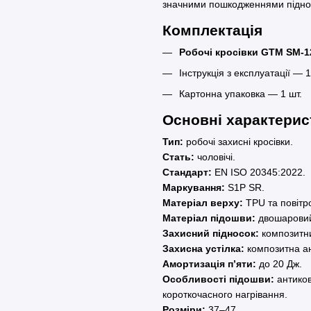
значними пошкодженнями підноск
Комплектація
Робочі кросівки GTM SM-1
Інструкція з експлуатації — 1
Картонна упаковка — 1 шт.
Основні характери
Тип:
робочі захисні кросівки.
Стать:
чоловічі.
Стандарт:
EN ISO 20345:2022.
Маркування:
S1P SR.
Матеріал верху:
TPU та повітр
Матеріал підошви:
двошаровий
Захисний підносок:
композитни
Захисна устілка:
композитна а
Амортизація п’яти:
до 20 Дж.
Особливості підошви:
антиковз
короткочасного нагрівання.
Розміри:
37–47.