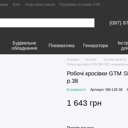
мація
Блог
Угода користувача
Підтримка та сервіс GTM
(097) 9
Будівельне
Інст
Пневматика
Генератори
обладнання
дл
Головна
Каталог
Засоби захисту
Робочі кросівки GTM SM-128 з композитни
Робочі кросівки GTM S
р.38
В наявності
Артикул: SM-128-38
1 643 грн
Розмір взуття