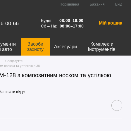
Порівняння
Бажання
Вхід
Будні:
08:00–19:00
76-00-66
Мій кошик
Сб – Нд:
08:00–17:00
рументи
Засоби
Комплекти
Аксесуари
я авто
захисту
інструментів
Спецвзуття
м носком та устілкою р.38
M-128 з композитним носком та устілкою
Написати відгук