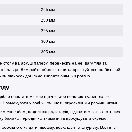
285 мм
290 мм
295 мм
300 мм
305 мм
 стопу на аркуш паперу, перенесіть на неї вагу тіла та
го пальця. Виміряйте обидві стопи та орієнтуйтеся на більший
ний підносок доцільно вибрати більший розмір.
яду
трібно очистити м’якою щіткою або вологою тканиною. Не
ні, замочувати у воді чи очищати агресивними розчинниками.
м способом, подалі від радіаторів, відкритого вогню та інших
лку бажано періодично виймати та просушувати окремо.
обхідно оглядати підошву, верх, шви та шнурівку. Взуття зі