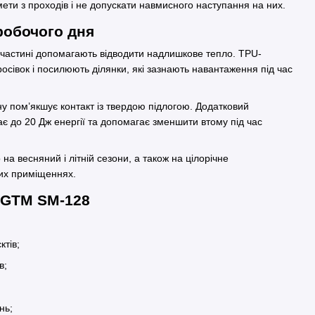
ети з проходів і не допускати навмисного наступання на них.
робочого дня
ій частині допомагають відводити надлишкове тепло. TPU-
сівок і посилюють ділянки, які зазнають навантаження під час
у пом’якшує контакт із твердою підлогою. Додатковий
ає до 20 Дж енергії та допомагає зменшити втому під час
а весняний і літній сезони, а також на цілорічне
их приміщеннях.
 GTM SM-128
ктів;
в;
нь;