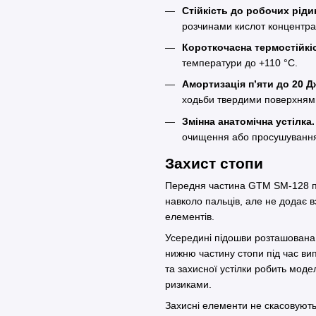
Стійкість до робочих ріди
розчинами кислот концентра
Короткочасна термостійкі
температури до +110 °C.
Амортизація п’яти до 20 Д
ходьби твердими поверхням
Змінна анатомічна устілка.
очищення або просушуванн
Захист стопи
Передня частина GTM SM-128 по
навколо пальців, але не додає в
елементів.
Усередині підошви розташована
нижню частину стопи під час ви
та захисної устілки робить мод
ризиками.
Захисні елементи не скасовуют