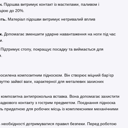
н.
Підошва витримує контакт із мастилами, паливом і
цією до 20%.
сть.
Матеріал підошви витримує нетривалий вплив
ж.
Допомагає зменшити ударне навантаження на ноги під час
и.
Підтримує стопу, покращує посадку та виймається для
я.
силена композитним підноском. Він створює міцний бар’єр
зуттю зайвої ваги, характерної для металевих захисних
 композитна антипрокольна вставка. Вона допомагає захистити
падкового контакту з гострим предметом. Поєднання підноска
ель придатною для робочих місць із комплексними механічними
ь необхідності дотримуватися правил безпеки. Перед роботою