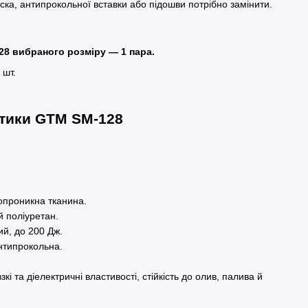
а, антипрокольної вставки або підошви потрібно замінити.
28 вибраного розміру — 1 пара.
 шт.
стики GTM SM-128
опроникна тканина.
 поліуретан.
й, до 200 Дж.
нтипрокольна.
кі та діелектричні властивості, стійкість до олив, палива й