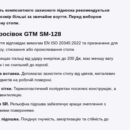
сть композитного захисного підноска рекомендується
озмір більші за звичайне взуття. Перед вибором
ну стопи.
росівок GTM SM-128
тя відповідає вимогам EN ISO 20345:2022 та призначене для
ру, стискання або проколювання стопи.
ищає пальці від удару енергією до 200 Дж, має меншу вагу
 і не схильний до корозії.
 вставка.
Допомагає захистити стопу від цвяхів, металевих
дметів на робочій поверхні.
 сітки.
Термопластичний поліуретан посилює конструкцію, а
 вентиляцію.
и SR.
Рельєфна підошва забезпечує краще зчеплення з
ькими поверхнями.
 підошва.
Поєднує гнучкість, амортизацію та стійкість до