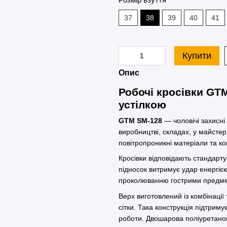
37
38
39
40
41
Купити
Опис
Робочі кросівки GT
устілкою
GTM SM-128
— чоловічі захисні
виробництві, складах, у майсте
повітропроникні матеріали та к
Кросівки відповідають стандарт
підносок витримує удар енергією
проколюванню гострими предм
Верх виготовлений із комбінаці
сітки. Така конструкція підтриму
роботи. Двошарова поліуретанов