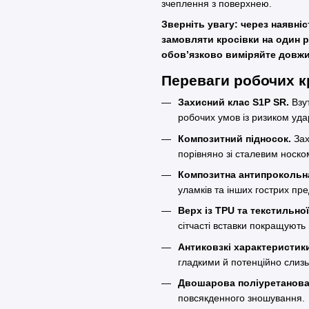
зчеплення з поверхнею.
Зверніть увагу: через наявні
замовляти кросівки на один р
обов’язково виміряйте довжи
Переваги робочих к
Захисний клас S1P SR.
Взут
робочих умов із ризиком уда
Композитний підносок.
Зах
порівняно зі сталевим носком
Композитна антипрокольна
уламків та інших гострих пре
Верх із TPU та текстильної
сітчасті вставки покращують
Антиковзкі характеристик
гладкими й потенційно слиз
Двошарова поліуретанова
повсякденного зношування.