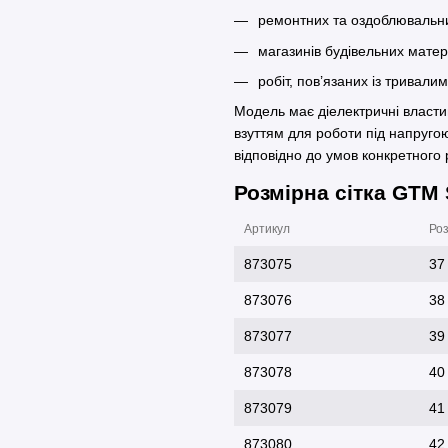
ремонтних та оздоблювальни
магазинів будівельних матері
робіт, пов’язаних із тривал
Модель має діелектричні власти
взуттям для роботи під напруго
відповідно до умов конкретного 
Розмірна сітка GTM
Артикул
Роз
873075
37
873076
38
873077
39
873078
40
873079
41
873080
42