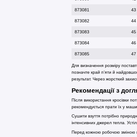
873081
43
873082
44
873083
45
873084
46
873085
47
Для визначення розміру поставте
позначте край п’яти й найдовшо
результат. Через жорсткий захис
Рекомендації з догл
Після використання кросівки по
рекомендується прати їх у маши
Сушити взуття потрібно природни
інтенсивних джерел тепла. Усті
Перед кожною робочою зміною не