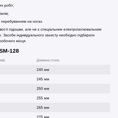
х робіт;
алів;
им перебуванням на ногах.
вості підошви, але не є спеціальним електроізолювальним
ю. Засоби індивідуального захисту необхідно підбирати
робочого місця.
 SM-128
мір
Довжина стопи
240 мм
245 мм
250 мм
255 мм
265 мм
275 мм