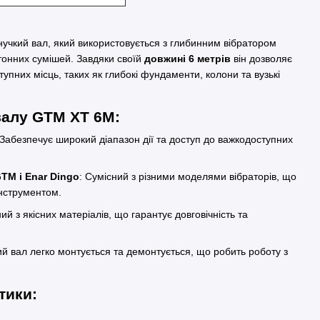
нучкий вал, який використовується з глибинним вібратором
нних сумішей. Завдяки своїй
довжині 6 метрів
він дозволяє
тупних місць, таких як глибокі фундаменти, колони та вузькі
 валу GTM XT 6M:
 Забезпечує широкий діапазон дії та доступ до важкодоступних
TM і Enar Dingo
: Сумісний з різними моделями вібраторів, що
інструментом.
ий з якісних матеріалів, що гарантує довговічність та
ий вал легко монтується та демонтується, що робить роботу з
истики: