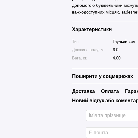
допомогою будівельники можуть 
важкодоступних місцях, забезпе
Характеристики
Тип
Гнучкий вал
Довжина валу, м
6.0
Вага, кг.
4.00
Поширити у соцмережах
Доставка
Оплата
Гара
Новий відгук або комента