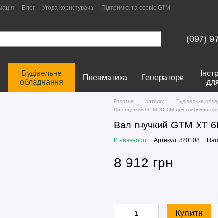
мація
Блог
Угода користувача
Підтримка та сервіс GTM
(097) 9
Будівельне
Інст
Пневматика
Генератори
обладнання
дл
Головна
Каталог
Будівельне обла
Вал гнучкий GTM XT 6M для глибинного 
Вал гнучкий GTM XT 6
В наявності
Артикул: 820108
Нап
8 912 грн
Купити