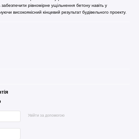
забезпечити рівномірне ущільнення бетону навіть у
чуючи високоякісний кінцевий результат будівельного проекту.
нтія
р
Увійти за допомогою