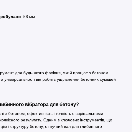
бробулави
: 58 мм
трумент для будь-якого фахівця, який працює з бетоном.
 та універсальності він робить ущільнення бетонних сумішей
глибинного вібратора для бетону?
оті з бетоном, ефективність і точність є вирішальними
оякісного результату. Одним з ключових інструментів, що
ію і структуру бетону, є гнучкий вал для глибинного