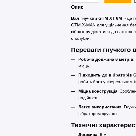
Опис
Вал гнучкий GTM XT 6M
- це г
GTM X-MAN для ущільнення бето
вібратору дістатися до важкодос
опалубки.
Переваги гнучкого
Робоча довжина 6 метрів
:
місць.
Підходить до вібраторів G
робить його універсальним 
Міцна конструкція
: Зроблен
надійність.
Легке використання
: Гнучк
вібратором зручною.
Технічні характер
Довжина
: 6 м