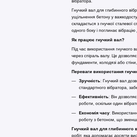
вібратора.
Гнучкий вал для глибинного вібр
ущільнення бетону у важкодоступ
складається з гнучкої сталевої с
одного боку і поглинає вібрацію 
Як працює гнучкий вал?
Під час використання гнучкого в
через спіраль валу. Це дозволяє
фундаменти, колодязі або стіни
Переваги використання гнуч
Зручність
: Гнучкий вал доз
стандартного вібратора, за
Ефективність
: Він дозволяє
роботи, оскільки один вібра
Економія часу
: Використан
роботу з бетоном, що зменшу
Гнучкий вал для глибинного 
робіт, яка допомагає досягти вис