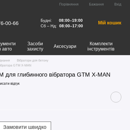
Порівняння
Бажання
Вхід
Будні:
08:00–19:00
76-00-66
Мій кошик
Сб – Нд:
08:00–17:00
рументи
Засоби
Комплекти
Аксесуари
я авто
захисту
інструментів
днання
Вібратори для бетону
вібратора GTM X-MAN
M для глибинного вібратора GTM X-MAN
исати відгук
Замовити швидко