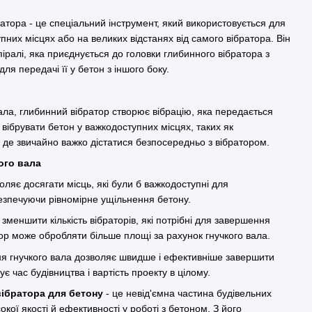
атора - це спеціальний інструмент, який використовується для
них місцях або на великих відстанях від самого вібратора. Він
піралі, яка приєднується до головки глибинного вібратора з
для передачі її у бетон з іншого боку.
ала, глибинний вібратор створює вібрацію, яка передається
 вібрувати бетон у важкодоступних місцях, таких як
, де звичайно важко дістатися безпосередньо з вібратором.
кого вала
воляє досягати місць, які були б важкодоступні для
безпечуючи рівномірне ущільнення бетону.
 зменшити кількість вібраторів, які потрібні для завершення
тор може обробляти більше площі за рахунок гнучкого вала.
ня гнучкого вала дозволяє швидше і ефективніше завершити
є час будівництва і вартість проекту в цілому.
вібратора для бетону
- це невід'ємна частина будівельних
окої якості й ефективності у роботі з бетоном. З його