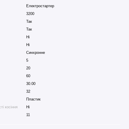
Електростартер
3200
Так
Так
Ні
Ні
Синхронне
5
20
.
60
30.00
32
Пластик
ті косіння
Ні
11