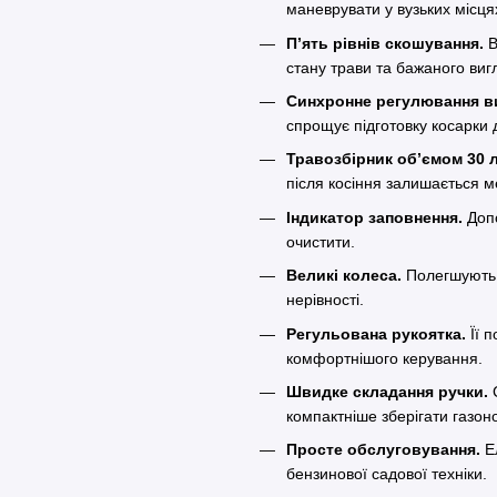
маневрувати у вузьких місця
П’ять рівнів скошування.
В
стану трави та бажаного виг
Синхронне регулювання в
спрощує підготовку косарки 
Травозбірник об’ємом 30 л
після косіння залишається 
Індикатор заповнення.
Допо
очистити.
Великі колеса.
Полегшують 
нерівності.
Регульована рукоятка.
Її п
комфортнішого керування.
Швидке складання ручки.
С
компактніше зберігати газон
Просте обслуговування.
Ел
бензинової садової техніки.