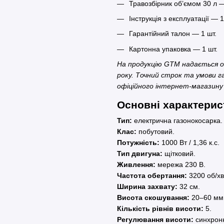
Травозбірник об’ємом 30 л —
Інструкція з експлуатації — 1
Гарантійний талон — 1 шт.
Картонна упаковка — 1 шт.
На продукцію GTM надається о
року. Точний строк та умови 
офіційного інтернет-магазину
Основні характери
Тип:
електрична газонокосарка.
Клас:
побутовий.
Потужність:
1000 Вт / 1,36 к.с.
Тип двигуна:
щітковий.
Живлення:
мережа 230 В.
Частота обертання:
3200 об/хв
Ширина захвату:
32 см.
Висота скошування:
20–60 мм
Кількість рівнів висоти:
5.
Регулювання висоти:
синхрон