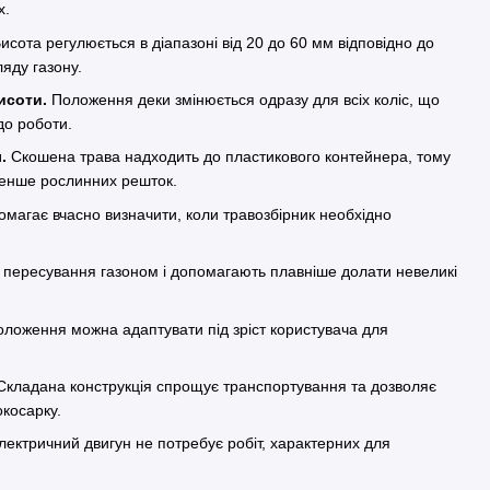
х.
исота регулюється в діапазоні від 20 до 60 мм відповідно до
ляду газону.
исоти.
Положення деки змінюється одразу для всіх коліс, що
до роботи.
.
Скошена трава надходить до пластикового контейнера, тому
менше рослинних решток.
магає вчасно визначити, коли травозбірник необхідно
пересування газоном і допомагають плавніше долати невеликі
оложення можна адаптувати під зріст користувача для
кладана конструкція спрощує транспортування та дозволяє
окосарку.
ектричний двигун не потребує робіт, характерних для