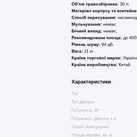
Об’єм травозбірника:
30 л.
Матеріал корпусу та контейне
Спосіб пересування:
несамохі
Мульчування:
немає.
Бічний викид:
немає.
Рекомендована площа:
до 400
Рівень шуму:
94 дБ.
Вага:
11 кг.
Країна торгової марки:
Україн
Країна виробництва:
Китай.
Характеристики
Тип
Тип двигуна
Потужність, Вт
Потужність двигуна, к.с.
Спосіб пересування
Площа обробки, кв. м.