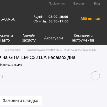
Порівняння
Бажання
Вхід
Будні:
08:00–19:00
76-00-66
Мій кошик
Сб – Нд:
08:00–17:00
рументи
Засоби
Комплекти
Аксесуари
я авто
захисту
інструментів
Газонокосарки
Газонокосарка електрична GTM LM-C3216A несамохідна
ична GTM LM-C3216A несамохідна
Написати відгук
рн
Замовити швидко