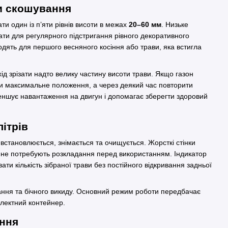
и скошування
 один із п’яти рівнів висоти в межах
20–60 мм
. Низьке
ти для регулярного підстригання рівного декоративного
одять для першого весняного косіння або трави, яка встигла
ід зрізати надто велику частину висоти трави. Якщо газон
ти максимальне положення, а через деякий час повторити
меншує навантаження на двигун і допомагає зберегти здоровий
літрів
встановлюється, знімається та очищується. Жорсткі стінки
 не потребують розкладання перед використанням. Індикатор
ти кількість зібраної трави без постійного відкривання задньої
ання та бічного викиду. Основний режим роботи передбачає
лектний контейнер.
ання