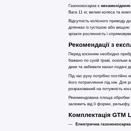
Газонокосарка є
несамохідною
Вага 11 кг, великі колеса та ко
Відсутність колісного приводу д
ділянках із густішою або вищою
зрізати рослинність і спрямовува
Рекомендації з експ
Перед косінням необхідно прибра
бажано по сухій траві, оскільк
деки та забивати канал подачі д
Під час руху потрібно постійно
його потрапляння під ніж. Для 
розрахований на потужність коса
Рекомендована площа обробки 
залежить від її форми, рельєфу
Комплектація GTM 
Електрична газонокосарка