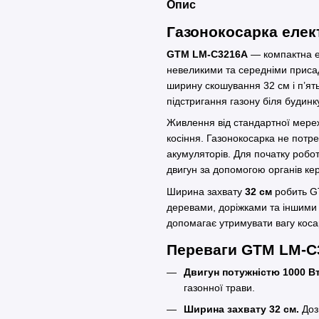
Опис
Газонокосарка еле
GTM LM-C3216A
— компактна е
невеликими та середніми приса
ширину скошування 32 см і п’ять
підстригання газону біля будинку
Живлення від стандартної мереж
косіння. Газонокосарка не потр
акумуляторів. Для початку робот
двигун за допомогою органів кер
Ширина захвату
32 см
робить G
деревами, доріжками та іншими 
допомагає утримувати вагу косарк
Переваги GTM LM-C
Двигун потужністю 1000 Вт
газонної трави.
Ширина захвату 32 см.
Доз