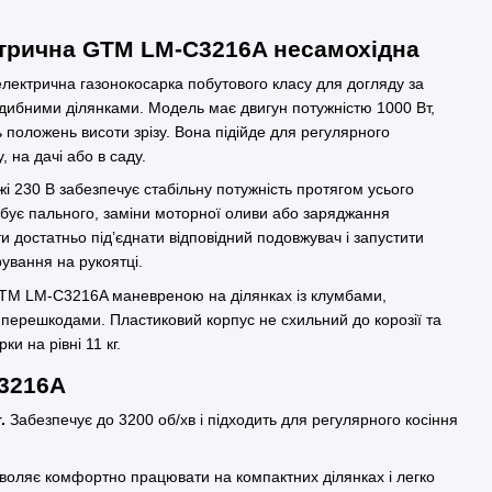
ктрична GTM LM-C3216A несамохідна
лектрична газонокосарка побутового класу для догляду за
дибними ділянками. Модель має двигун потужністю 1000 Вт,
 положень висоти зрізу. Вона підійде для регулярного
, на дачі або в саду.
і 230 В забезпечує стабільну потужність протягом усього
ебує пального, заміни моторної оливи або заряджання
и достатньо під’єднати відповідний подовжувач і запустити
ування на рукоятці.
TM LM-C3216A маневреною на ділянках із клумбами,
перешкодами. Пластиковий корпус не схильний до корозії та
и на рівні 11 кг.
3216A
.
Забезпечує до 3200 об/хв і підходить для регулярного косіння
воляє комфортно працювати на компактних ділянках і легко