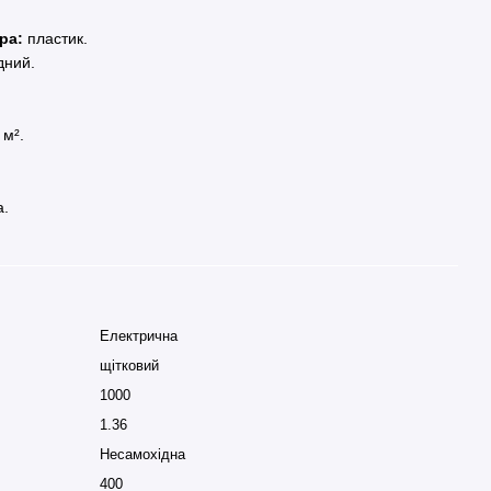
ра:
пластик.
дний.
 м².
а.
Електрична
щітковий
1000
1.36
Несамохідна
400