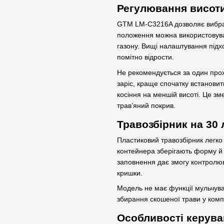
Регулювання висот
GTM LM-C3216A дозволяє вибрати
положення можна використовува
газону. Вищі налаштування підх
помітно відрости.
Не рекомендується за один прох
заріс, краще спочатку встанови
косіння на меншій висоті. Це з
трав’яний покрив.
Травозбірник на 30 
Пластиковий травозбірник легко 
контейнера зберігають форму й
заповнення дає змогу контролюва
кришки.
Модель не має функції мульчув
збирання скошеної трави у комп
Особливості керув