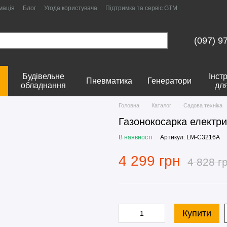
мація
Блог
Угода користувача
Підтримка та сервіс GTM
(097) 9
Будівельне
Інст
Пневматика
Генератори
обладнання
дл
Головна
Каталог
Садова техніка
Газонокосарка електр
В наявності
Артикул: LM-C3216A
4 299 грн
4 828 г
Купити