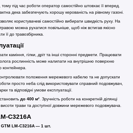
, тому під час роботи оператор самостійно штовхає її вперед.
мпактна дека забезпечують хорошу керованість на рівному газоні.
озволяє користувачеві самостійно вибирати швидкість руху. На
 травою можна рухатися повільніше, щоб ніж встигав якісно
ти її до травозбірника.
луатації
ти каміння, гілки, дріт та інші сторонні предмети. Працювати
и волога рослинність може налипати на внутрішню поверхню
о контейнера.
 контролювати положення мережевого кабелю та не допускати
роботи просто неба слід використовувати справний подовжувач,
рки та відповідні умови експлуатації.
становить
до 400 м²
. Зручність роботи на конкретній ділянці
, висоти трави та доступної довжини мережевого подовжувача.
LM-C3216A
 GTM LM-C3216A — 1 шт.