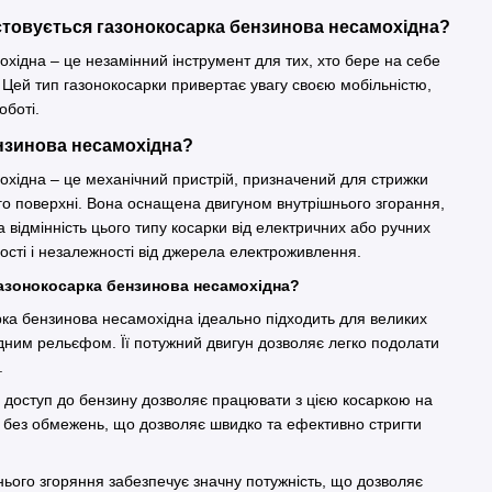
истовується газонокосарка бензинова несамохідна?
хідна – це незамінний інструмент для тих, хто бере на себе
 Цей тип газонокосарки привертає увагу своєю мобільністю,
 роботі.
ензинова несамохідна?
хідна – це механічний пристрій, призначений для стрижки
го поверхні. Вона оснащена двигуном внутрішнього згорання,
 відмінність цього типу косарки від електричних або ручних
ості і незалежності від джерела електроживлення.
газонокосарка бензинова несамохідна?
рка бензинова несамохідна ідеально підходить для великих
ладним рельєфом. Її потужний двигун дозволяє легко подолати
ки.
 доступ до бензину дозволяє працювати з цією косаркою на
х без обмежень, що дозволяє швидко та ефективно стригти
нього згоряння забезпечує значну потужність, що дозволяє