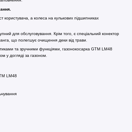
 заповнення.
вання.
іст користувача, а колеса на кулькових підшипниках
упний для обслуговування. Крім того, є спеціальний конектор
ланга, що полегшує очищення деки від трави.
стиками та зручними функціями, газонокосарка GTM LM48
м у догляді за газоном.
GTM LM48
льчування