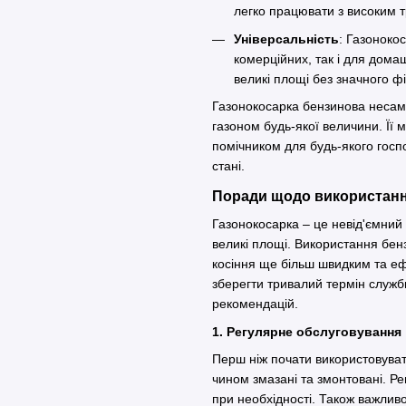
легко працювати з високим 
Універсальність
: Газоноко
комерційних, так і для дом
великі площі без значного 
Газонокосарка бензинова несамо
газоном будь-якої величини. Її м
помічником для будь-якого госп
стані.
Поради щодо використанн
Газонокосарка – це невід'ємний 
великі площі. Використання бен
косіння ще більш швидким та еф
зберегти тривалий термін служ
рекомендацій.
1. Регулярне обслуговуванн
Перш ніж почати використовуват
чином змазані та змонтовані. Ре
при необхідності. Також важливо