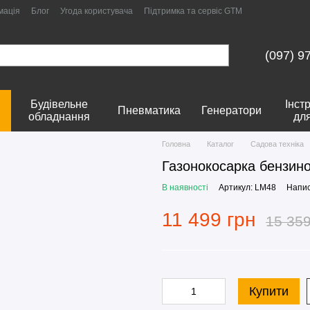
мація
Блог
Угода користувача
Підтримка та сервіс GTM
(097) 9
Будівельне
Інст
Пневматика
Генератори
обладнання
дл
Головна
Каталог
Садова техніка
Газонокосарка бензин
В наявності
Артикул: LM48
Напис
11 499 грн
15 359
Купити