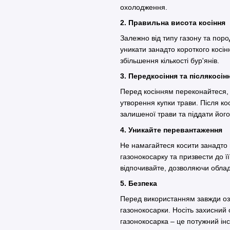
охолодження.
2. Правильна висота косінн
Залежно від типу газону та поро
уникати занадто короткого косін
збільшення кількості бур'янів.
3. Передкосіння та післякосі
Перед косінням переконайтеся, 
утворення купки трави. Після ко
залишеної трави та піддати йог
4. Уникайте перевантаження
Не намагайтеся косити занадто 
газонокосарку та призвести до ї
відпочивайте, дозволяючи обл
5. Безпека
Перед використанням завжди озн
газонокосарки. Носіть захисний 
газонокосарка – це потужний і