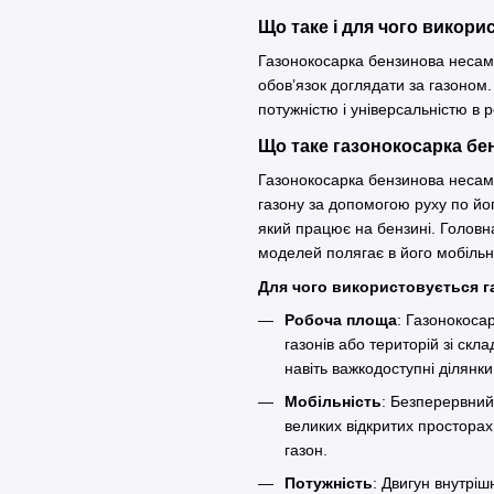
Що таке і для чого викор
Газонокосарка бензинова несамо
обов’язок доглядати за газоном.
потужністю і універсальністю в
Що таке газонокосарка б
Газонокосарка бензинова несамо
газону за допомогою руху по йо
який працює на бензині. Головна
моделей полягає в його мобільн
Для чого використовується 
Робоча площа
: Газонокоса
газонів або територій зі ск
навіть важкодоступні ділян
Мобільність
: Безперервний
великих відкритих простора
газон.
Потужність
: Двигун внутріш