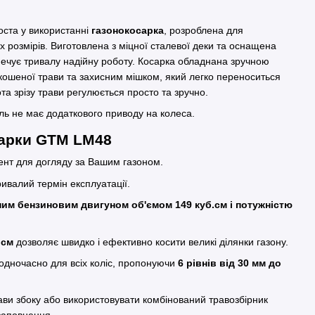
оста у використанні
газонокосарка
, розроблена для
 розмірів. Виготовлена з міцної сталевої деки та оснащена
ечує тривалу надійну роботу. Косарка обладнана зручною
ошеної трави та захисним мішком, який легко переноситься
ота зрізу трави регулюється просто та зручно.
ль не має додаткового приводу на колеса.
сарки GTM LM48
мент для догляду за Вашим газоном.
ривалий термін експлуатації.
ним бензиновим двигуном об'ємом 149 куб.см і потужністю
 см
дозволяє швидко і ефективно косити великі ділянки газону.
одночасно для всіх коліс, пропонуючи
6 рівнів від 30 мм до
ави збоку або використовувати комбінований травозбірник