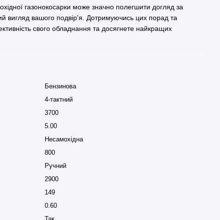
охідної газонокосарки може значно полегшити догляд за
ий вигляд вашого подвір'я. Дотримуючись цих порад та
ективність свого обладнання та досягнете найкращих
.
Бензинова
4-тактний
3700
5.00
Несамохідна
800
Ручний
2900
149
0.60
Так