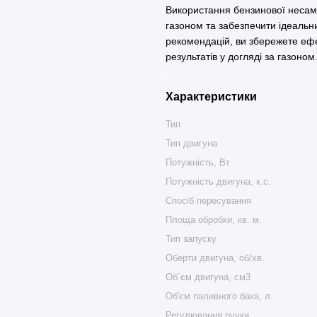
Використання бензинової несам
газоном та забезпечити ідеальн
рекомендацій, ви збережете еф
результатів у догляді за газоном
Характеристики
Тип
Тип двигуна
Потужність, Вт
Потужність двигуна, к.с.
Спосіб пересування
Площа обробки, кв. м.
Тип запуску
Оберти двигуна, об/хв.
Об`єм двигуна, см3
Об'єм паливного бака, л.
Регулювання ручки