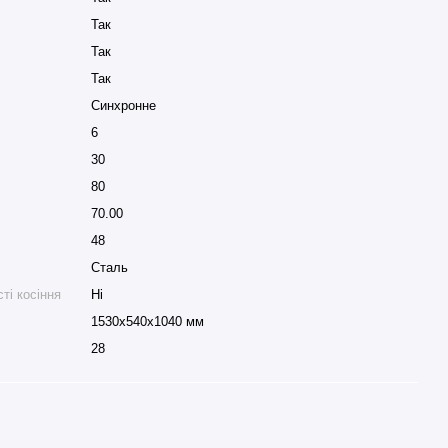
Так
Так
Так
Синхронне
6
30
.
80
70.00
48
Сталь
ті косіння
Ні
1530x540x1040 мм
28