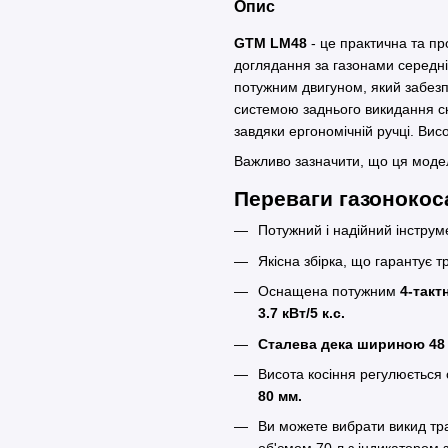
Опис
GTM LM48
- це практична та пр
доглядання за газонами середніх
потужним двигуном, який забезп
системою заднього викидання ск
завдяки ергономічній ручці. Вис
Важливо зазначити, що ця моде
Переваги газоноко
Потужний і надійний інстру
Якісна збірка, що гарантує т
Оснащена потужним
4-такт
3.7 кВт/5 к.с.
Сталева дека шириною 48
Висота косіння регулюється 
80 мм.
Ви можете вибрати викид тр