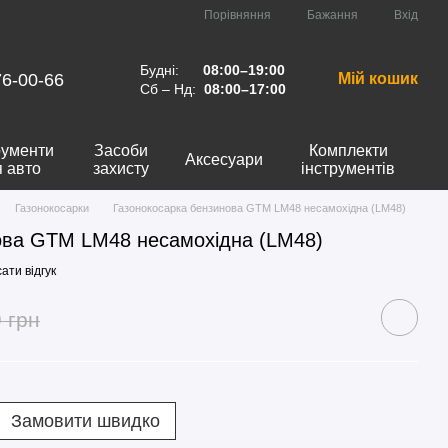
Порівняння
Бажання
Вхід
Будні:
08:00–19:00
76-00-66
Мій кошик
Сб – Нд:
08:00–17:00
рументи
Засоби
Комплекти
Аксесуари
я авто
захисту
інструментів
Газонокосарки
Газонокосарка бензинова GTM LM48 несамохідна (LM48)
ова GTM LM48 несамохідна (LM48)
ати відгук
 грн
Замовити швидко