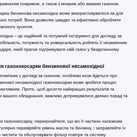
травнатим покривом, а також з мокрим або важким газоном.
сарка бензинова несамохідна може використовуватися як для
ашніх потреб. Вона дозволяє швидко та ефективно обробляти
фізичного зусилля.
хідна – це надійний та потужний інструмент для догляду за
обільність, потужність та універсальність роблять її незамінним
одаря, який прагне підтримувати свій газон у бездоганному
я газонокосарки бензинової несамохідної
помічник у догляді за газоном, особливо коли йдеться про
зинової несамохідної газонокосарки може зробити процес
ективним. Проте, щоб досягти найкращих результатів та
би вашого обладнання, важливо дотримуватися деяких порад та
я
и газонокосарку, переконайтеся, що всі її частини належним
гулярно перевіряйте рівень масла та бензину, і заправляйте їх
 чистити та обслуговувати фільтр повітря та систему