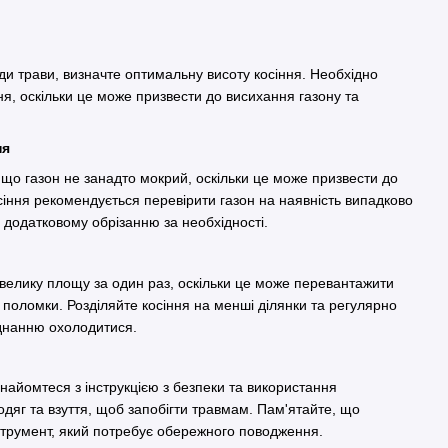
я
ди трави, визначте оптимальну висоту косіння. Необхідно
ня, оскільки це може призвести до висихання газону та
ння
що газон не занадто мокрий, оскільки це може призвести до
сіння рекомендується перевірити газон на наявність випадково
о додатковому обрізанню за необхідності.
велику площу за один раз, оскільки це може перевантажити
ї поломки. Розділяйте косіння на менші ділянки та регулярно
аднанню охолодитися.
айомтеся з інструкцією з безпеки та використання
одяг та взуття, щоб запобігти травмам. Пам'ятайте, що
нструмент, який потребує обережного поводження.