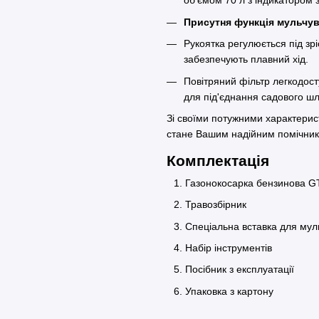
об'ємом 70 л з індикатором
Присутня функція мульчу
Рукоятка регулюється під зр
забезпечують плавний хід.
Повітряний фільтр легкодост
для під'єднання садового ш
Зі своїми потужними характери
стане Вашим надійним помічнико
Комплектація
Газонокосарка бензинова 
Травозбірник
Спеціальна вставка для му
Набір інструментів
Посібник з експлуатації
Упаковка з картону