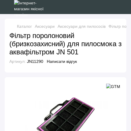
Каталог
Аксесуари
Аксесуари для пилососів
Фільтр пор
Фільтр поролоновий
(бризкозахисний) для пилосмока з
аквафільтром JN 501
Артикул:
JN11290
Написати відгук