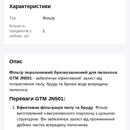
Характеристики
Тип
Фільтр
Кількість
предметів у
1
наборі, шт.
Опис
Фільтр поролоновий бризкозахисний для пилососа
GTM JN501
- забезпечує ефективний захист від
потрапляння пилу, бруду та бризок води всередину
пилососа.
Переваги GTM JN501:
Ефективна фільтрація пилу та бруду
. Фільтр
виготовлений з високоякісного поролону з щільною
структурою. Він забезпечує захист від проникнення
дрібних часток всередину пилосмока.