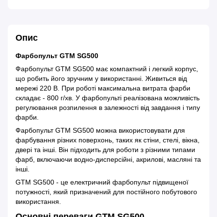
Опис
Фарбопульт GTM SG500
Фарбопульт GTM SG500 має компактний і легкий корпус,
що робить його зручним у використанні. Живиться від
мережі 220 В. При роботі максимальна витрата фарби
складає - 800 г/хв. У фарбопульті реалізована можливість
регулювання розпилення в залежності від завдання і типу
фарби.
Фарбопульт GTM SG500 можна використовувати для
фарбування різних поверхонь, таких як стіни, стелі, вікна,
двері та інші. Він підходить для роботи з різними типами
фарб, включаючи водно-дисперсійні, акрилові, масляні та
інші.
GTM SG500 - це електричний фарбопульт підвищеної
потужності, який призначений для постійного побутового
використання.
Основні переваги GTM SG500