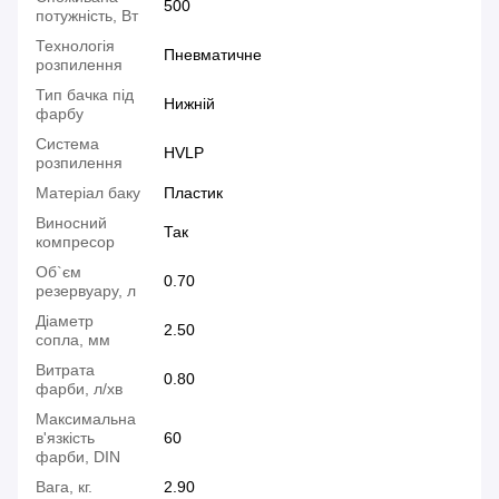
500
потужність, Вт
Технологія
Пневматичне
розпилення
Тип бачка під
Нижній
фарбу
Система
HVLP
розпилення
Матеріал баку
Пластик
Виносний
Так
компресор
Об`єм
0.70
резервуару, л
Діаметр
2.50
сопла, мм
Витрата
0.80
фарби, л/хв
Максимальна
в'язкість
60
фарби, DIN
Вага, кг.
2.90