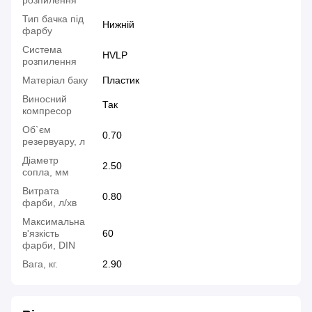
Тип бачка під
Нижній
фарбу
Система
HVLP
розпилення
Матеріал баку
Пластик
Виносний
Так
компресор
Об`єм
0.70
резервуару, л
Діаметр
2.50
сопла, мм
Витрата
0.80
фарби, л/хв
Максимальна
в'язкість
60
фарби, DIN
Вага, кг.
2.90