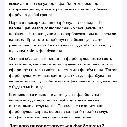
включають резервуар для фарби, компресор для
створення тиску, а також розпилювач, який розбиває
фарбу на дрібні краплі.
Переваги використання фарбопульта очевидні. По-
перше, цей метод дозволяє значно заощадити час
порівняно із традиційним розфарбовуванням пензлем чи
валиком. Крім того, фарбопульт забезпечує гладке,
рівномірне покриття без видимих слідів або роликів, що
підвищує якість фарбування.
Основні області використання фарбопульта включають
автосервіси, меблеві ательє, будівельні компанії та інші
сфери, де важлива якість та естетика фарбування. Також
фарбопульт може використовуватися для фарбування
великих площ, що робить його ефективним інструментом
у будівельній галузі.
Важливо правильно налаштовувати фарбопульт і
вибирати відповідні типи фарби для досягнення
оптимальних результатів. Правильне використання
фарбопульта сприяє ефективності робіт і забезпечує
професійний вигляд оброблених поверхонь.
Для чого використовується фарбопульт?