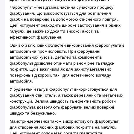
Фарбопульт – невід'ємна частина сучасного процесу
фарбування, що використовується для розпилення
фарби на поверхню за допомогою стисненого повітря.
Цей інструмент знаходить широке застосування в різних
галузях, де важливо досягти високої якості та
ефективності фарбування.
Однією з ключових областей використання фарбопульта є
автомобільна промисловість. При фарбуванні
автомобільних кузовів, деталей та компонентів
фарбопульт дозволяє отримати рівномірне та гладке
покриття, що є важливим як для захисту металевих
поверхонь від корозії, так і для естетичного вигляду
автомобіля.
У будівельній галузі фарбопульт використовується для
фарбування стін, стель, а також дерев'яних та металевих
конструкцій. Велика швидкість та ефективність роботи
фарбопульта дозволяють фарбувати великі поверхні
швидко та беззусильно.
Майстри-меблевики також використовують фарбопульт
для створення якісних фарбових покриттів на меблях.
Цей інструмент допомагає досягти гладкості та