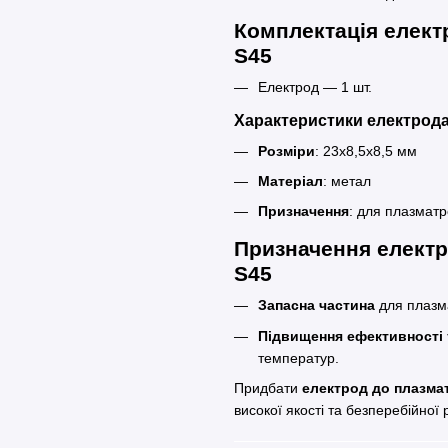
Комплектація елект
S45
Електрод — 1 шт.
Характеристики електрода
Розміри
: 23x8,5x8,5 мм
Матеріал
: метал
Призначення
: для плазмат
Призначення електр
S45
Запасна частина
для плазм
Підвищення ефективності т
температур.
Придбати
електрод до плазма
високої якості та безперебійної