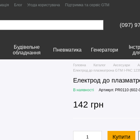
мація
Блог
Угода користувача
Підтримка та сервіс GTM
(097) 9
Будівельне
Інст
Пневматика
Генератори
обладнання
дл
Головна
Каталог
Аксесуари
А
Електрод до плазматрона GTM I-PAC 123
Електрод до плазматр
В наявності
Артикул: PR0110 (602-
142 грн
Купити