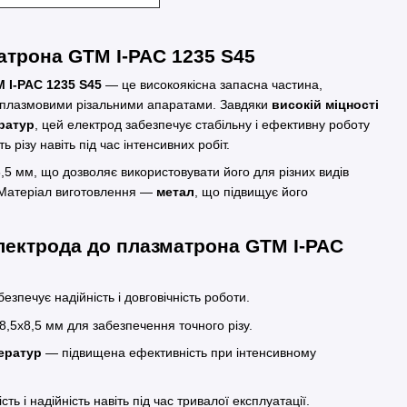
атрона GTM I-PAC 1235 S45
 I-PAC 1235 S45
— це високоякісна запасна частина,
 плазмовими різальними апаратами. Завдяки
високій міцності
ератур
, цей електрод забезпечує стабільну і ефективну роботу
 різу навіть під час інтенсивних робіт.
5 мм, що дозволяє використовувати його для різних видів
. Матеріал виготовлення —
метал
, що підвищує його
лектрода до плазматрона GTM I-PAC
езпечує надійність і довговічність роботи.
,5x8,5 мм для забезпечення точного різу.
ператур
— підвищена ефективність при інтенсивному
ть і надійність навіть під час тривалої експлуатації.