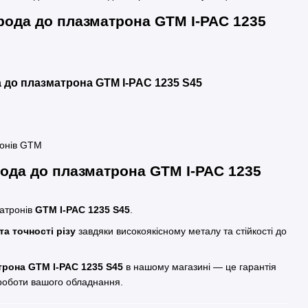
рода до плазматрона GTM I-PAC 1235
 до плазматрона GTM I-PAC 1235 S45
ронів GTM
ода до плазматрона GTM I-PAC 1235
атронів
GTM I-PAC 1235 S45
.
а точності різу
завдяки високоякісному металу та стійкості до
трона GTM I-PAC 1235 S45
в нашому магазині — це гарантія
 роботи вашого обладнання.