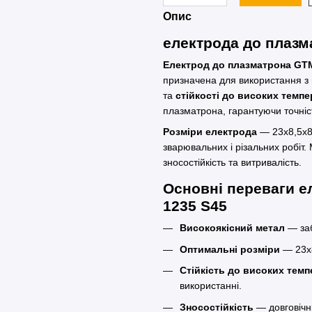
Опис
електрода до плазм
Електрод до плазматрона GTM
призначена для використання з
та
стійкості до високих темп
плазматрона, гарантуючи точність
Розміри електрода
— 23x8,5x8,
зварювальних і різальних робіт
зносостійкість та витривалість.
Основні переваги е
1235 S45
Високоякісний метал
— заб
Оптимальні розміри
— 23x8
Стійкість до високих тем
використанні.
Зносостійкість
— довговічніс