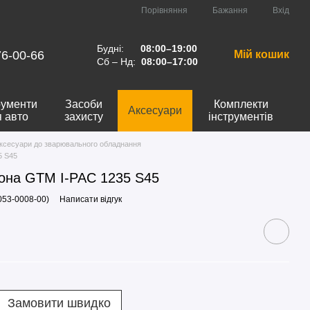
Порівняння
Бажання
Вхід
Будні:
08:00–19:00
76-00-66
Мій кошик
Сб – Нд:
08:00–17:00
рументи
Засоби
Комплекти
Аксесуари
я авто
захисту
інструментів
ксесуари до зварювального обладнання
5 S45
она GTM I-PAC 1235 S45
053-0008-00)
Написати відгук
Замовити швидко