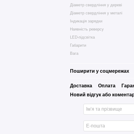
Діаметр свердління у дереві
Діаметр свердління у металі
Індикація зарядки
Наявність реверсу
LED-підсвітка
Габарити
Вага
Поширити у соцмережах
Доставка
Оплата
Гара
Новий відгук або комента