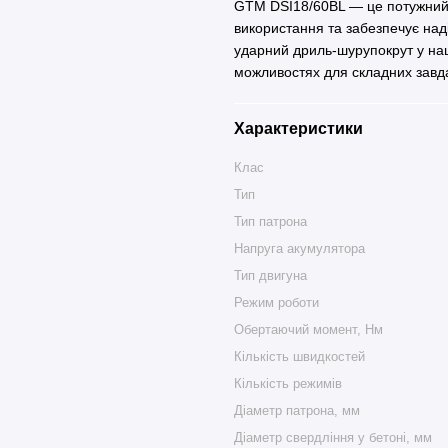
GTM DSI18/60BL — це потужний 
використання та забезпечує наді
ударний дриль-шурупокрут у на
можливостях для складних завд
Характеристики
Клас
Тип
Тип патрона
Напруга акумулятора
Тип двигуна
Режим роботи
Обертаючий момент, Нм
Кількість швидкостей
Кількість режимів
Діаметр патрона, мм
Діаметр свердління у бетоні, мм