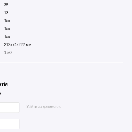
35
13
Так
Так
Так
212x74x222 мм
1.50
нтія
р
Увійти за допомогою