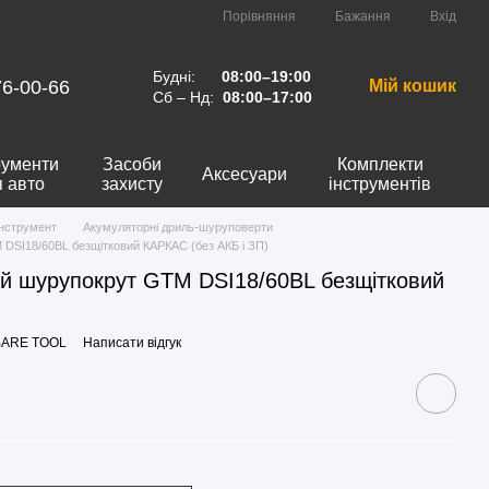
Порівняння
Бажання
Вхід
Будні:
08:00–19:00
76-00-66
Мій кошик
Сб – Нд:
08:00–17:00
рументи
Засоби
Комплекти
Аксесуари
я авто
захисту
інструментів
інструмент
Акумуляторні дриль-шуруповерти
DSI18/60BL безщітковий КАРКАС (без АКБ і ЗП)
й шурупокрут GTM DSI18/60BL безщітковий
_BARE TOOL
Написати відгук