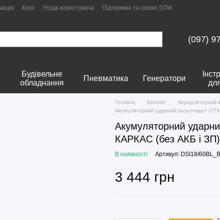
мація
Блог
Угода користувача
Підтримка та сервіс GTM
(097) 9
Будівельне
Інст
Пневматика
Генератори
обладнання
дл
Головна
Каталог
Акумуляторний 
Акумуляторний ударний шурупокрут GTM 
Акумуляторний ударни
КАРКАС (без АКБ і ЗП)
В наявності
Артикул: DSI18/60BL
3 444 грн