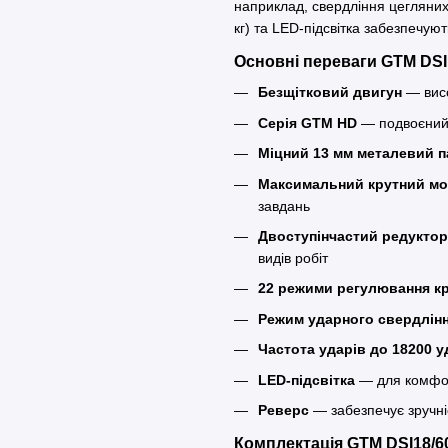
наприклад, свердління цегляних
кг) та LED-підсвітка забезпечуют
Основні переваги GTM DSI
Безщітковий двигун
— висо
Серія GTM HD
— подвоєний 
Міцний 13 мм металевий п
Максимальний крутний мо
завдань
Двоступінчастий редуктор 
видів робіт
22 режими регулювання к
Режим ударного свердлін
Частота ударів до 18200 у
LED-підсвітка
— для комфор
Реверс
— забезпечує зручні
Комплектація GTM DSI18/