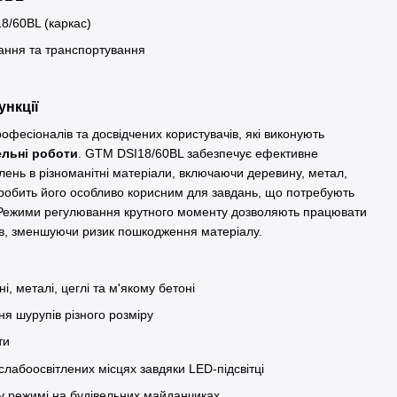
8/60BL (каркас)
гання та транспортування
ункції
офесіоналів та досвідчених користувачів, які виконують
ельні роботи
. GTM DSI18/60BL забезпечує ефективне
лень в різноманітні матеріали, включаючи деревину, метал,
 робить його особливо корисним для завдань, що потребують
. Режими регулювання крутного моменту дозволяють працювати
тів, зменшуючи ризик пошкодження матеріалу.
і, металі, цеглі та м'якому бетоні
ня шурупів різного розміру
ти
слабоосвітлених місцях завдяки LED-підсвітці
у режимі на будівельних майданчиках