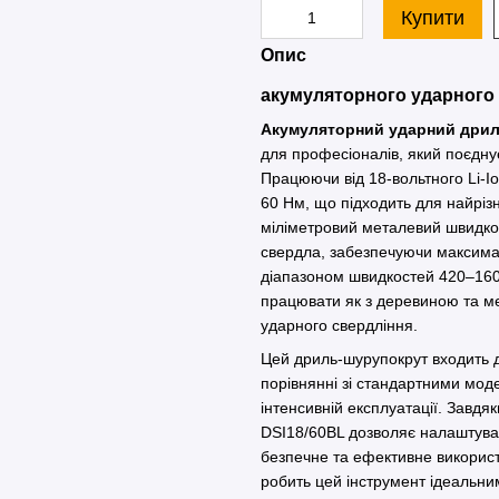
Купити
Опис
акумуляторного ударного 
Акумуляторний ударний дрил
для професіоналів, який поєднує
Працюючи від 18-вольтного Li-I
60 Нм, що підходить для найріз
міліметровий металевий швидкоз
свердла, забезпечуючи максимал
діапазоном швидкостей 420–1600
працювати як з деревиною та ме
ударного свердління.
Цей дриль-шурупокрут входить д
порівнянні зі стандартними мод
інтенсивній експлуатації. Завд
DSI18/60BL дозволяє налаштуват
безпечне та ефективне використ
робить цей інструмент ідеальни