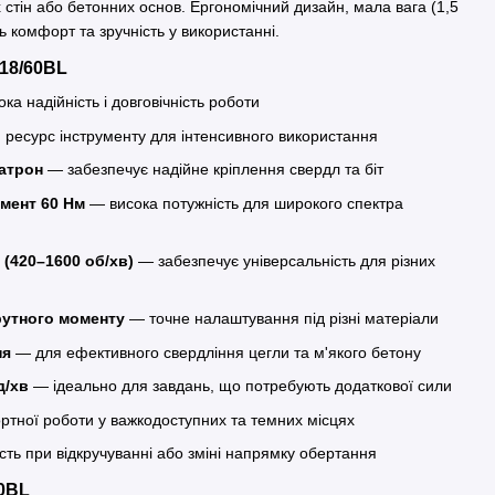
 стін або бетонних основ. Ергономічний дизайн, мала вага (1,5
ь комфорт та зручність у використанні.
18/60BL
ка надійність і довговічність роботи
ресурс інструменту для інтенсивного використання
атрон
— забезпечує надійне кріплення свердл та біт
мент 60 Нм
— висока потужність для широкого спектра
(420–1600 об/хв)
— забезпечує універсальність для різних
рутного моменту
— точне налаштування під різні матеріали
ня
— для ефективного свердління цегли та м'якого бетону
д/хв
— ідеально для завдань, що потребують додаткової сили
тної роботи у важкодоступних та темних місцях
сть при відкручуванні або зміні напрямку обертання
60BL