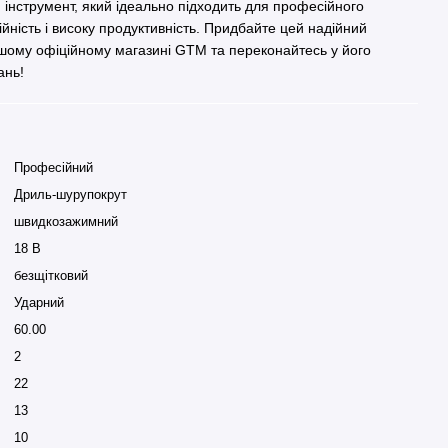
інструмент, який ідеально підходить для професійного
йність і високу продуктивність. Придбайте цей надійний
шому офіційному магазині GTM та переконайтесь у його
ань!
Професійний
Дриль-шурупокрут
швидкозажимний
18 В
безщітковий
Ударний
60.00
2
22
13
10