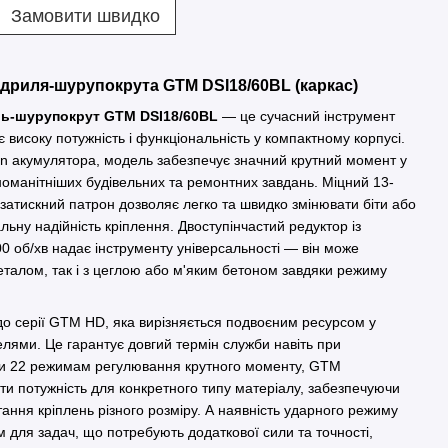
Замовити швидко
дриля-шурупокрута GTM DSI18/60BL (каркас)
ь-шурупокрут GTM DSI18/60BL
— це сучасний інструмент
 високу потужність і функціональність у компактному корпусі.
on акумулятора, модель забезпечує значний крутний момент у
номанітніших будівельних та ремонтних завдань. Міцний 13-
атискний патрон дозволяє легко та швидко змінювати біти або
ьну надійність кріплення. Двоступінчастий редуктор із
 об/хв надає інструменту універсальності — він може
талом, так і з цеглою або м'яким бетоном завдяки режиму
о серії GTM HD, яка вирізняється подвоєним ресурсом у
елями. Це гарантує довгий термін служби навіть при
яки 22 режимам регулювання крутного моменту, GTM
и потужність для конкретного типу матеріалу, забезпечуючи
ання кріплень різного розміру. А наявність ударного режиму
м для задач, що потребують додаткової сили та точності,