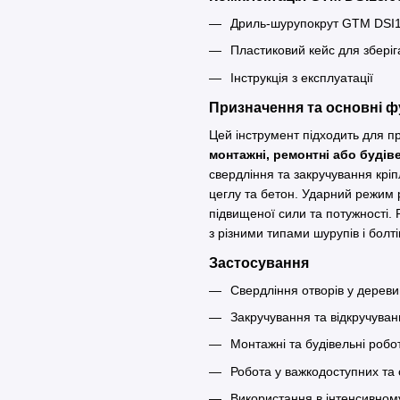
Дриль-шурупокрут GTM DSI1
Пластиковий кейс для збері
Інструкція з експлуатації
Призначення та основні ф
Цей інструмент підходить для пр
монтажні, ремонтні або будів
свердління та закручування кріп
цеглу та бетон. Ударний режим
підвищеної сили та потужності
з різними типами шурупів і бол
Застосування
Свердління отворів у деревин
Закручування та відкручуван
Монтажні та будівельні робо
Робота у важкодоступних та 
Використання в інтенсивном