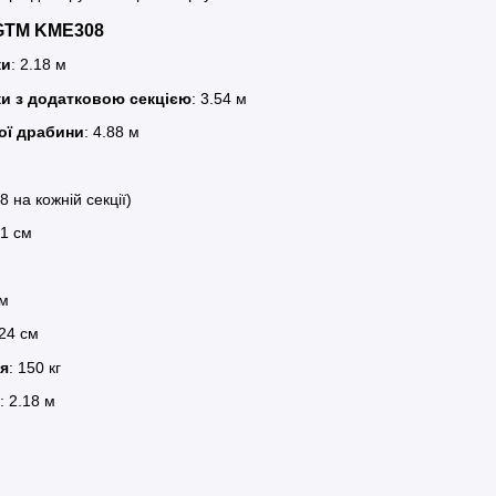
 GTM KME308
ки
: 2.18 м
ки з додатковою секцією
: 3.54 м
ої драбини
: 4.88 м
 8 на кожній секції)
31 см
мм
 24 см
я
: 150 кг
: 2.18 м