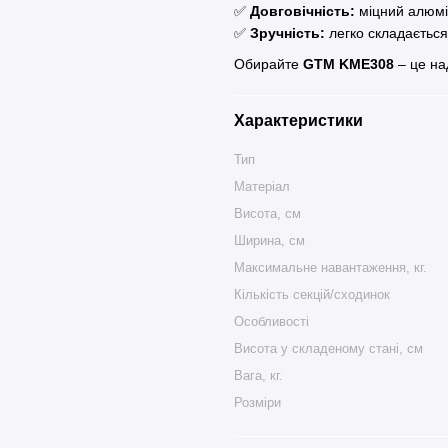
✅
Довговічність:
міцний алюмін
✅
Зручність:
легко складається
Обирайте
GTM KME308
– це на
Характеристики
Тип
Матеріал
Висота, см
Ширина, см
Максимальне навантаження, кг.
Кількість секцій/сходинок
Особливості
Висота у складеному стані, см
Вага, кг.
Розміри