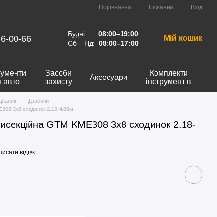
Порівняння
Бажання
Вхід
Будні:
08:00–19:00
76-00-66
Мій кошик
Сб – Нд:
08:00–17:00
рументи
Засоби
Комплекти
Аксесуари
я авто
захисту
інструментів
днання
Драбини
308 3x8 сходинок 2.18-4.88м
рисекційна GTM KME308 3x8 сходинок 2.18-
исати відгук