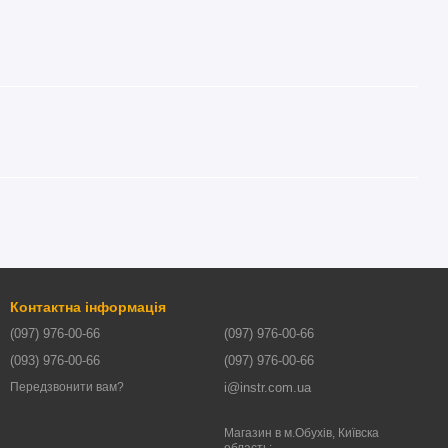
Контактна інформація
(097) 976-00-66
(097) 976-00-66
(093) 976-00-66
(097) 976-00-66
i@instr.com.ua
Передзвонити вам?
Магазин в м.Обухів, Київска