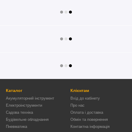
Каталог
Клієнтам
Акумуляторний інструмент
Вхід до кабінету
Електроінструменти
Про нас
Садова техніка
Оплата і доставка
Будівельне обладнання
Обмін та повернення
Пневматика
Контактна інформація