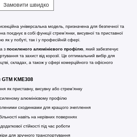
Замовити швидко
секційна універсальна модель, призначена для безпечної та
на поєднує в собі функції стрем’янки, висувної та приставної
 як у побуті, так і у професійній сфері.
на з
посиленого алюмінієвого профілю
, який забезпечує
ортування та захист від корозії. Це оптимальний вибір для
ицтві, складах, а також у сфері комерційного та офісного
и GTM KME308
ня як приставну, висувну або стрем’янку
силеному алюмінієвому профілю
фленими сходинками для кращого зчеплення
ільності навіть на нерівних поверхнях
додаткової стійкості під час роботи
міри для зручного транспортування