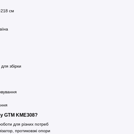
×218 см
раїна
 для збірки
и
овування
ання
ну GTM KME308?
оботи для різних потреб
лізатор, протиковзкі опори