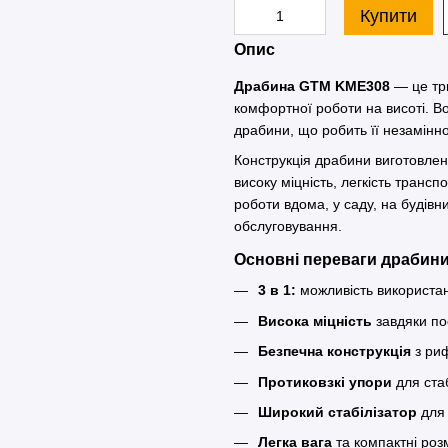
Купити
Опис
Драбина GTM KME308
— це три
комфортної роботи на висоті. Во
драбини, що робить її незамінною
Конструкція драбини виготовле
високу міцність, легкість трансп
роботи вдома, у саду, на будівн
обслуговування.
Основні переваги драбин
3 в 1:
можливість використан
Висока міцність
завдяки по
Безпечна конструкція
з ри
Протиковзкі упори
для стаб
Широкий стабілізатор
для 
Легка вага
та компактні роз