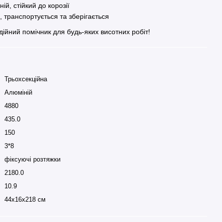
ій, стійкий до корозії
, транспортується та зберігається
дійний помічник для будь-яких висотних робіт!
Трьохсекційна
Алюміній
4880
435.0
150
3*8
фіксуючі розтяжки
2180.0
10.9
44x16x218 см