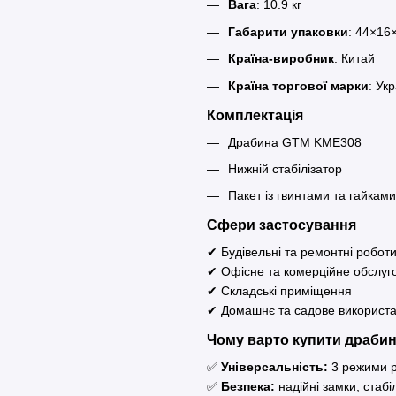
Вага
: 10.9 кг
Габарити упаковки
: 44×16
Країна-виробник
: Китай
Країна торгової марки
: Ук
Комплектація
Драбина GTM KME308
Нижній стабілізатор
Пакет із гвинтами та гайками
Сфери застосування
✔ Будівельні та ремонтні робот
✔ Офісне та комерційне обслуг
✔ Складські приміщення
✔ Домашнє та садове використ
Чому варто купити драби
✅
Універсальність:
3 режими р
✅
Безпека:
надійні замки, стабі