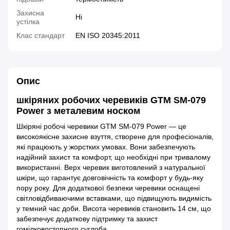
Захисна
Ні
устілка
Клас стандарт
EN ISO 20345:2011
Опис
шкіряних робочих черевиків GTM SM-079
Power з металевим носком
Шкіряні робочі черевики GTM SM-079 Power — це
високоякісне захисне взуття, створене для професіоналів,
які працюють у жорстких умовах. Вони забезпечують
надійний захист та комфорт, що необхідні при тривалому
використанні. Верх черевик виготовлений з натуральної
шкіри, що гарантує довговічність та комфорт у будь-яку
пору року. Для додаткової безпеки черевики оснащені
світловідбиваючими вставками, що підвищують видимість
у темний час доби. Висота черевиків становить 14 см, що
забезпечує додаткову підтримку та захист
гомілковостопного суглоба.