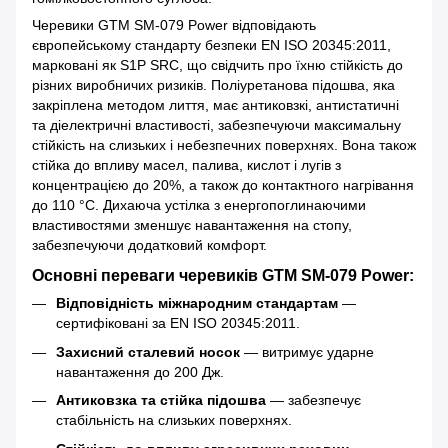
Черевики GTM SM-079 Power відповідають
європейському стандарту безпеки EN ISO 20345:2011,
марковані як S1P SRC, що свідчить про їхню стійкість до
різних виробничих ризиків. Поліуретанова підошва, яка
закріплена методом лиття, має антиковзкі, антистатичні
та діелектричні властивості, забезпечуючи максимальну
стійкість на слизьких і небезпечних поверхнях. Вона також
стійка до впливу масел, палива, кислот і лугів з
концентрацією до 20%, а також до контактного нагрівання
до 110 °C. Дихаюча устілка з енергопоглинаючими
властивостями зменшує навантаження на стопу,
забезпечуючи додатковий комфорт.
Основні переваги черевиків GTM SM-079 Power:
Відповідність міжнародним стандартам
—
сертифіковані за EN ISO 20345:2011.
Захисний сталевий носок
— витримує ударне
навантаження до 200 Дж.
Антиковзка та стійка підошва
— забезпечує
стабільність на слизьких поверхнях.