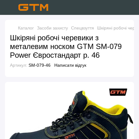
Каталог
Засоби захисту
Спецвзуття
Шкіряні робочі чер
Шкіряні робочі черевики з
металевим носком GTM SM-079
Power Євростандарт р. 46
Артикул:
SM-079-46
Написати відгук