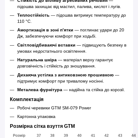
Стійкість до впливу агресивних речовин
—
підошва захищає від мастил, палива, кислот і лугів.
Теплостійкість
— підошва витримує температуру до
110 °C.
Амортизація в зоні п’ятки
— поглинає удари до 20
Дж, забезпечуючи комфорт при ходьбі.
Світловідбиваючі вставки
— підвищують безпеку в
умовах недостатнього освітлення.
Натуральна шкіра
— матеріал верху гарантує
довговічність і стійкість до зношування.
Дихаюча устілка з антиковзною прошивкою
—
підтримує комфорт при тривалому носінні.
Металева фурнітура
— надійна та стійка до корозії.
Комплектація
Робочі черевики GTM SM-079 Power
Картонна упаковка
Розмірна сітка взуття GTM
Розмір
37
38
39
40
41
42
43
44